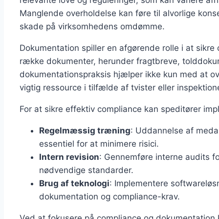
relevante love og reguleringer, som kan variere af
Manglende overholdelse kan føre til alvorlige kons
skade på virksomhedens omdømme.
Dokumentation spiller en afgørende rolle i at sikre
række dokumenter, herunder fragtbreve, tolddokum
dokumentationspraksis hjælper ikke kun med at o
vigtig ressource i tilfælde af tvister eller inspektion
For at sikre effektiv compliance kan speditører im
Regelmæssig træning
: Uddannelse af medar
essentiel for at minimere risici.
Intern revision
: Gennemføre interne audits fo
nødvendige standarder.
Brug af teknologi
: Implementere softwareløsn
dokumentation og compliance-krav.
Ved at fokusere på compliance og dokumentation 