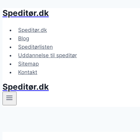
Speditør.dk
Fortsæt
til
indhold
Speditør.dk
Blog
Speditørlisten
Uddannelse til speditør
Sitemap
Kontakt
Speditør.dk