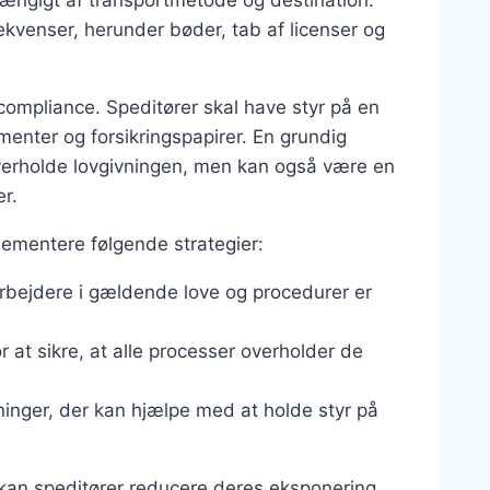
hængigt af transportmetode og destination.
ekvenser, herunder bøder, tab af licenser og
 compliance. Speditører skal have styr på en
enter og forsikringspapirer. En grundig
verholde lovgivningen, men kan også være en
er.
plementere følgende strategier:
bejdere i gældende love og procedurer er
r at sikre, at alle processer overholder de
inger, der kan hjælpe med at holde styr på
kan speditører reducere deres eksponering