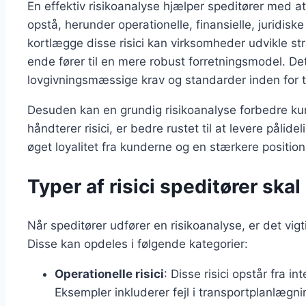
En effektiv risikoanalyse hjælper speditører med at f
opstå, herunder operationelle, finansielle, juridi
kortlægge disse risici kan virksomheder udvikle strat
ende fører til en mere robust forretningsmodel. Det 
lovgivningsmæssige krav og standarder inden for tr
Desuden kan en grundig risikoanalyse forbedre kun
håndterer risici, er bedre rustet til at levere pålidel
øget loyalitet fra kunderne og en stærkere positio
Typer af risici speditører skal
Når speditører udfører en risikoanalyse, er det vigtig
Disse kan opdeles i følgende kategorier:
Operationelle risici
: Disse risici opstår fra 
Eksempler inkluderer fejl i transportplanlægn