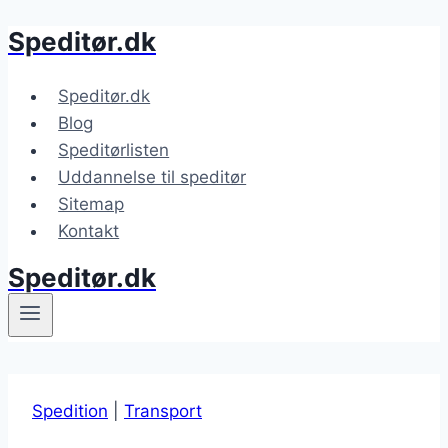
Speditør.dk
Fortsæt
til
indhold
Speditør.dk
Blog
Speditørlisten
Uddannelse til speditør
Sitemap
Kontakt
Speditør.dk
Spedition
|
Transport