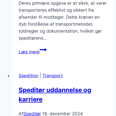
Deres primære opgave er at sikre, at varer
transporteres effektivt og sikkert fra
afsender til modtager. Dette kræver en
dyb forståelse af transportmetoder,
toldregler og dokumentation, hvilket gør
speditørens…
Speditør
Læs mere
forsendelse
med
fokus
Spedition
|
Transport
på
kvalitet
Speditør uddannelse og
karriere
Af
Speditør
18. december 2024