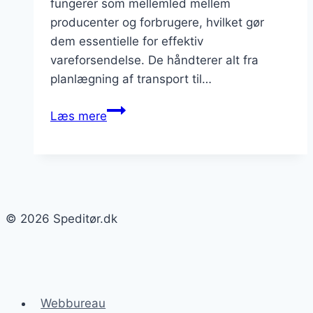
fungerer som mellemled mellem
producenter og forbrugere, hvilket gør
dem essentielle for effektiv
vareforsendelse. De håndterer alt fra
planlægning af transport til…
Speditør
Læs mere
og
fragt
omkostninger
i
2023
© 2026 Speditør.dk
Webbureau