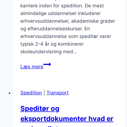
karriere inden for spedition. De mest
almindelige uddannelser inkluderer
erhvervsuddannelser, akademiske grader
og efteruddannelseskurser. En
erhvervsuddannelse som speditør varer
typisk 2-4 år og kombinerer
skoleundervisning med…
Uddannelse
Læs mere
som
speditør:
hvad
Spedition
|
Transport
du
skal
Speditør og
vide
eksportdokumenter hvad er