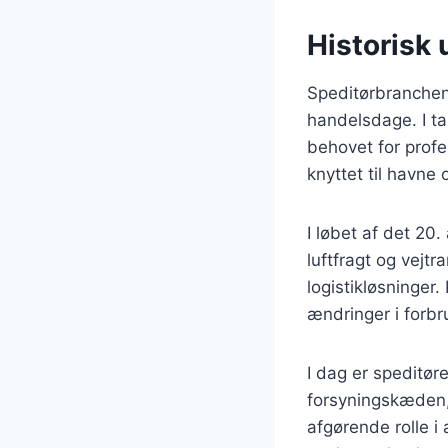
Historisk 
Speditørbranchen i
handelsdage. I ta
behovet for profe
knyttet til havne
I løbet af det 20
luftfragt og vejt
logistikløsninger
ændringer i forbr
I dag er speditør
forsyningskæden, 
afgørende rolle i