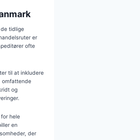
Danmark
de tidlige
handelsruter er
peditører ofte
r til at inkludere
re omfattende
kridt og
eringer.
 for hele
ller en
rksomheder, der