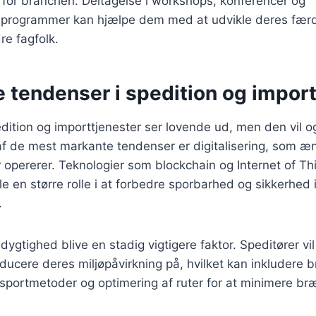
 for branchen. Deltagelse i workshops, konferencer og
sprogrammer kan hjælpe dem med at udvikle deres fær
e fagfolk.
 tendenser i spedition og import
dition og importtjenester ser lovende ud, men den vil 
 af de mest markante tendenser er digitalisering, som 
 opererer. Teknologier som blockchain og Internet of Thin
le en større rolle i at forbedre sporbarhed og sikkerhed 
.
gtighed blive en stadig vigtigere faktor. Speditører vil b
ducere deres miljøpåvirkning på, hvilket kan inkludere 
sportmetoder og optimering af ruter for at minimere br