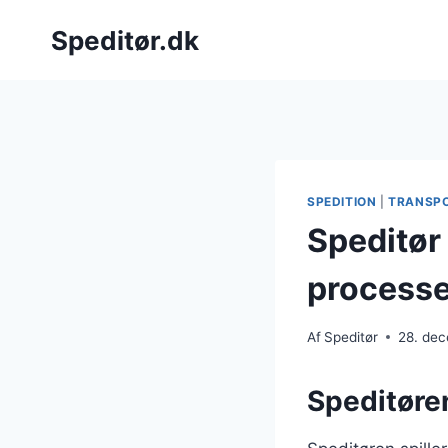
Fortsæt
Speditør.dk
til
indhold
SPEDITION
|
TRANSP
Speditør
processe
Af
Speditør
28. de
Speditøren