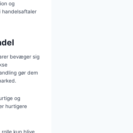
tion og
i handelsaftaler
ndel
varer bevæger sig
ekse
handling gør dem
marked.
urtige og
ter hurtigere
rolle kun blive