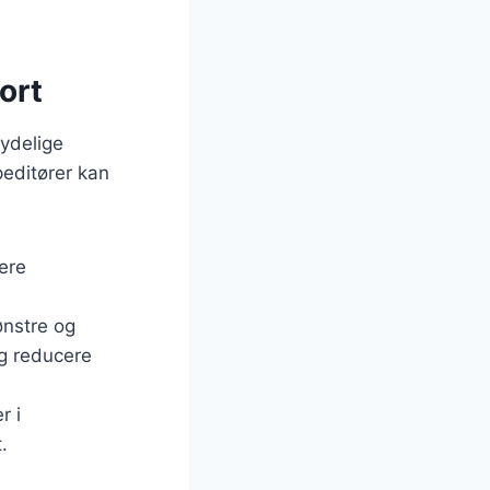
ort
tydelige
peditører kan
sere
ønstre og
og reducere
r i
.