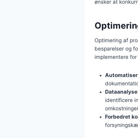
ønsker at konkur
Optimering
Optimering af proc
besparelser og fo
implementere for 
Automatiser
dokumentation
Dataanalyse
identificere 
omkostninger
Forbedret k
forsyningskæ