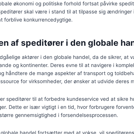
lobale økonomi og politiske forhold fortsat påvirke spedi
peditører skal være i stand til at tilpasse sig ændringer 
 at forblive konkurrencedygtige.
n af speditører i den globale ha
dgåelige aktører i den globale handel, da de sikrer, at 
lande og kontinenter. Deres evne til at navigere i kompl
 og håndtere de mange aspekter af transport og toldbe
ressource for virksomheder, der ønsker at udvide deres 
r speditører til at forbedre kundeservice ved at sikre h
ger. Dette er især vigtigt i en tid, hvor forbrugere forven
 større gennemsigtighed i forsendelsesprocessen.
 globale handel fortsætter med at vokse, vil speditørens 