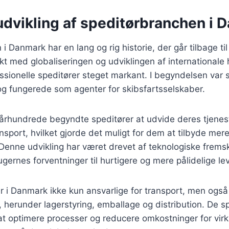
udvikling af speditørbranchen i 
 Danmark har en lang og rig historie, der går tilbage til 
kt med globaliseringen og udviklingen af internationale 
ssionelle speditører steget markant. I begyndelsen var s
 og fungerede som agenter for skibsfartsselskaber.
. århundrede begyndte speditører at udvide deres tjeneste
ransport, hvilket gjorde det muligt for dem at tilbyde me
. Denne udvikling har været drevet af teknologiske frems
ugernes forventninger til hurtigere og mere pålidelige lev
er i Danmark ikke kun ansvarlige for transport, men også
herunder lagerstyring, emballage og distribution. De spi
 at optimere processer og reducere omkostninger for vi