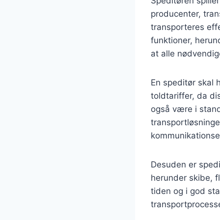
Speditøren spille
producenter, tran
transporteres eff
funktioner, herun
at alle nødvendig
En speditør skal 
toldtariffer, da 
også være i stand
transportløsninge
kommunikationse
Desuden er spedit
herunder skibe, fl
tiden og i god st
transportprocess