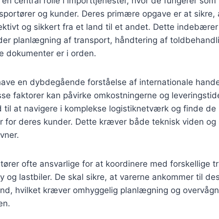
r en central rolle i importtjenester, hvor de fungerer so
sportører og kunder. Deres primære opgave er at sikre, 
ektivt og sikkert fra et land til et andet. Dette indebære
der planlægning af transport, håndtering af toldbehandli
e dokumenter er i orden.
have en dybdegående forståelse af internationale hande
disse faktorer kan påvirke omkostningerne og leveringstid
 til at navigere i komplekse logistiknetværk og finde de
r for deres kunder. Dette kræver både teknisk viden og
vner.
ører ofte ansvarlige for at koordinere med forskellige t
y og lastbiler. De skal sikre, at varerne ankommer til des
and, hvilket kræver omhyggelig planlægning og overvågn
en.