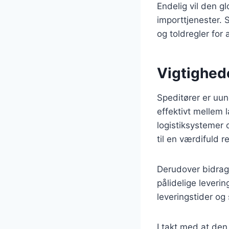
Endelig vil den g
importtjenester. S
og toldregler for
Vigtighede
Speditører er uun
effektivt mellem 
logistiksystemer
til en værdifuld 
Derudover bidrage
pålidelige leverin
leveringstider og
I takt med at den