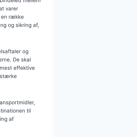
m bindeled mellem
at varer
r en række
ng og sikring af,
lsaftaler og
erne. De skal
 mest effektive
 stærke
ransportmidler,
tinationen til
ing af