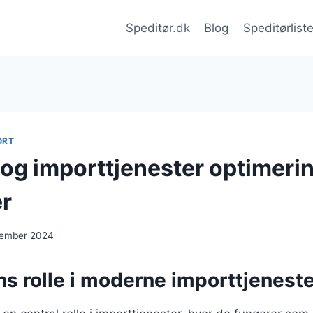
Speditør.dk
Blog
Speditørlist
ORT
 og importtjenester optimerin
r
cember 2024
s rolle i moderne importtjeneste