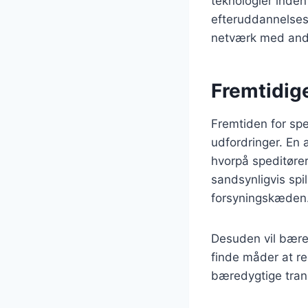
teknologier inden
efteruddannelse
netværk med andr
Fremtidige
Fremtiden for spe
udfordringer. En
hvorpå speditører
sandsynligvis spil
forsyningskæden
Desuden vil bæredy
finde måder at re
bæredygtige tran