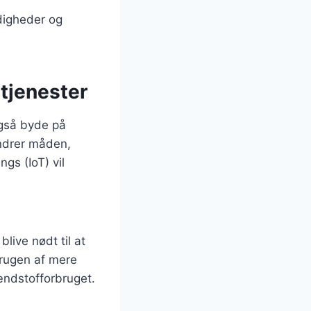
digheder og
tjenester
også byde på
ændrer måden,
gs (IoT) vil
i
live nødt til at
brugen af mere
ændstofforbruget.