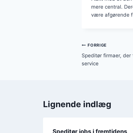
mere central. Der
være afgørende fo
Indlægsnavi
FORRIGE
Speditør firmaer, der 
service
Lignende indlæg
Speditør jobs i fremtidens