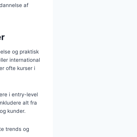
ddannelse af
er
else og praktisk
ler international
 ofte kurser i
re i entry-level
nkludere alt fra
 og kunder.
te trends og