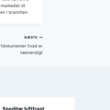
 markedet vil
en i branchen.
NÆSTE
rtdokumenter hvad er
nødvendigt
Speditør luftfragt
Speditø