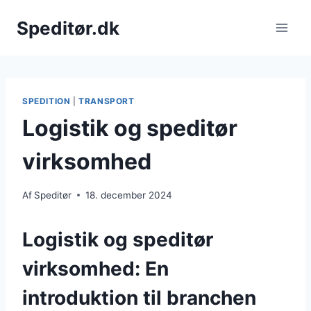
Fortsæt
Speditør.dk
til
indhold
SPEDITION
|
TRANSPORT
Logistik og speditør
virksomhed
Af
Speditør
18. december 2024
Logistik og speditør
virksomhed: En
introduktion til branchen