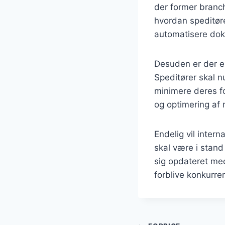
der former branch
hvordan speditøre
automatisere doku
Desuden er der en
Speditører skal n
minimere deres f
og optimering af 
Endelig vil intern
skal være i stand
sig opdateret med
forblive konkurre