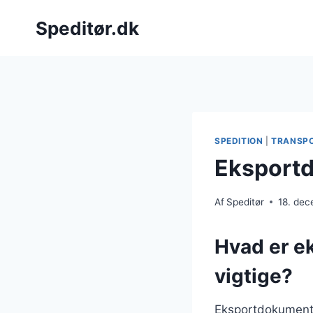
Fortsæt
Speditør.dk
til
indhold
SPEDITION
|
TRANSP
Eksportd
Af
Speditør
18. de
Hvad er e
vigtige?
Eksportdokumenter