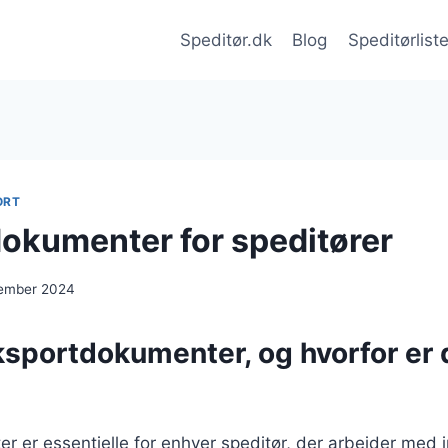
Speditør.dk
Blog
Speditørlist
ORT
okumenter for speditører
cember 2024
ksportdokumenter, og hvorfor er 
 er essentielle for enhver speditør, der arbejder med i