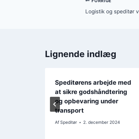
Indlægsnavi
FORRIGE
Logistik og speditør
Lignende indlæg
Speditørens arbejde med
il
at sikre godshåndtering
og opbevaring under
transport
2024
Af
Speditør
2. december 2024