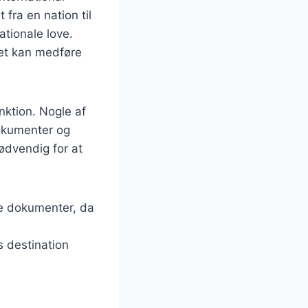
fra en nation til
tionale love.
ket kan medføre
nktion. Nogle af
dokumenter og
nødvendig for at
se dokumenter, da
s destination