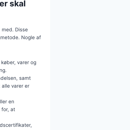
er skal
e med. Disse
tmetode. Nogle af
 køber, varer og
ng.
endelsen, samt
alle varer er
ler en
for, at
dscertifikater,