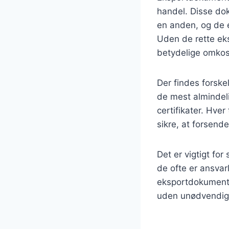
handel. Disse dok
en anden, og de e
Uden de rette eks
betydelige omkos
Der findes forske
de mest almindeli
certifikater. Hve
sikre, at forsen
Det er vigtigt fo
de ofte er ansvar
eksportdokumentat
uden unødvendige