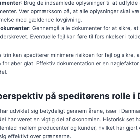
umenter
: Brug de indsamlede oplysninger til at udfylde
enter. Vær opmærksom på, at alle oplysninger skal vær
melse med gældende lovgivning.
 dokumenter
: Gennemgå alle dokumenter for at sikre, at 
erskrevet. Eventuelle fejl kan føre til forsinkelser i told
 trin kan speditører minimere risikoen for fejl og sikre, a
forløber glat. Effektiv dokumentation er en nøglefaktor 
del.
perspektiv på speditørens rolle 
 har udviklet sig betydeligt gennem årene, især i Danma
del har været en vigtig del af økonomien. Historisk set h
emled mellem producenter og kunder, hvilket har gjort d
ig effektivt over grænserne.