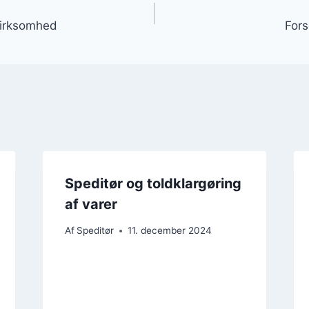
gation
 virksomhed
Fors
Speditør og toldklargøring
af varer
Af
Speditør
11. december 2024