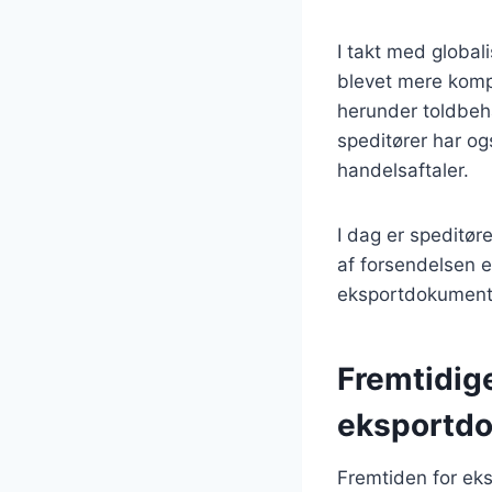
I takt med global
blevet mere kompl
herunder toldbeha
speditører har o
handelsaftaler.
I dag er speditøre
af forsendelsen e
eksportdokumenter
Fremtidig
eksportdo
Fremtiden for ek