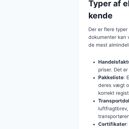
Typer af 
kende
Der er flere type
dokumenter kan v
de mest almindeli
Handelsfakt
priser. Det e
Pakkeliste
: 
deres vægt og
korrekt regist
Transportd
luftfragtbrev
transportøre
Certifikater
: