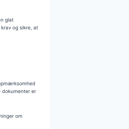
n glat
 krav og sikre, at
g opmærksomhed
lle dokumenter er
sninger om