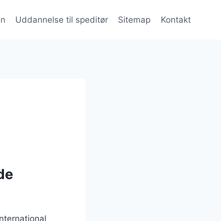
en
Uddannelse til speditør
Sitemap
Kontakt
de
nternational