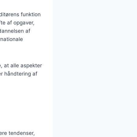
ditørens funktion
te af opgaver,
ddannelsen af
rnationale
, at alle aspekter
r håndtering af
ere tendenser,