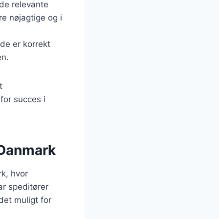
 de relevante
e nøjagtige og i
de er korrekt
en.
t
for succes i
i Danmark
rk, hvor
ar speditører
et muligt for