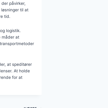
 der påvirker,
øsninger til at
e tid.
g logistik.
de måder at
 transportmetoder
der, at speditører
denser. At holde
rende for at