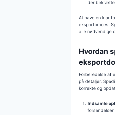
der bekræfter
At have en klar f
eksportproces. Spe
alle nødvendige d
Hvordan s
eksportdo
Forberedelse af
på detaljer. Spedi
korrekte og opdat
Indsamle op
forsendelsen,