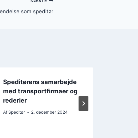
NÆSTE
endelse som speditør
Speditørens samarbejde
Speditø
med transportfirmaer og
rolle
rederier
Af
Speditør
Af
Speditør
2. december 2024