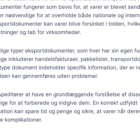
umenter fungerer som bevis for, at varer er blevet sendt 
r nødvendige for at overholde både nationale og interna
portdokumenter kan varer blive forsinket i tolden, hvil
tninger og tab for virksomheder.
llige typer eksportdokumenter, som hver har sin egen fu
ge inkluderer handelsfakturaer, pakkelister, transport
r type dokument indeholder specifik information, der er 
delsen kan gennemføres uden problemer.
r speditører at have en grundlæggende forståelse af dis
lige for at forberede og indgive dem. En korrekt udfyldt
ion kan spare tid og penge og sikre, at varer når dere
 komplikationer.