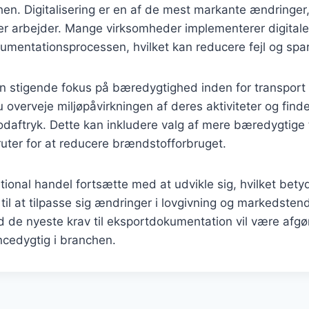
en. Digitalisering er en af de mest markante ændringer,
r arbejder. Mange virksomheder implementerer digitale l
mentationsprocessen, hvilket kan reducere fejl og spar
 stigende fokus på bæredygtighed inden for transport o
u overveje miljøpåvirkningen af deres aktiviteter og fin
odaftryk. Dette kan inkludere valg af mere bæredygtige
ruter for at reducere brændstofforbruget.
ational handel fortsætte med at udvikle sig, hvilket bety
 til at tilpasse sig ændringer i lovgivning og markedsten
 de nyeste krav til eksportdokumentation vil være afgø
ncedygtig i branchen.