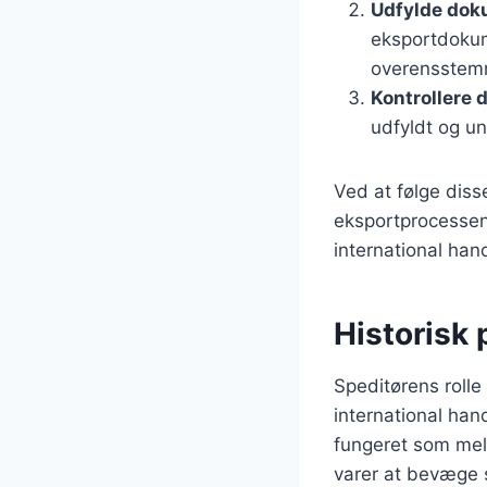
Udfylde dok
eksportdokum
overensstem
Kontrollere
udfyldt og und
Ved at følge disse
eksportprocessen 
international han
Historisk 
Speditørens rolle
international han
fungeret som mell
varer at bevæge s