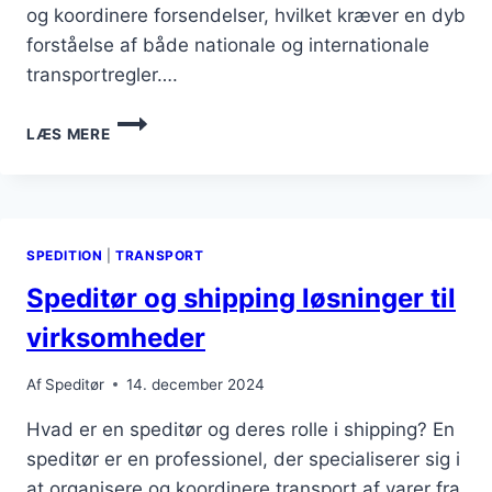
og koordinere forsendelser, hvilket kræver en dyb
forståelse af både nationale og internationale
transportregler….
SPEDITØR
LÆS MERE
OG
TRANSPORTLØSNINGER
DER
SKABER
VÆRDI
SPEDITION
|
TRANSPORT
Speditør og shipping løsninger til
virksomheder
Af
Speditør
14. december 2024
Hvad er en speditør og deres rolle i shipping? En
speditør er en professionel, der specialiserer sig i
at organisere og koordinere transport af varer fra