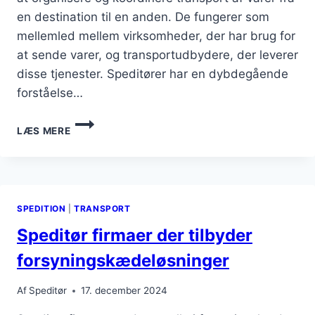
en destination til en anden. De fungerer som
mellemled mellem virksomheder, der har brug for
at sende varer, og transportudbydere, der leverer
disse tjenester. Speditører har en dybdegående
forståelse…
SPEDITØR
LÆS MERE
OG
SHIPPING
LØSNINGER
TIL
VIRKSOMHEDER
SPEDITION
|
TRANSPORT
Speditør firmaer der tilbyder
forsyningskædeløsninger
Af
Speditør
17. december 2024