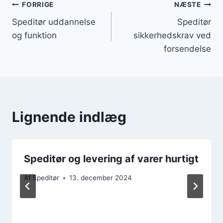
Indlægsnavigation
FORRIGE
NÆSTE
Speditør uddannelse
Speditør
og funktion
sikkerhedskrav ved
forsendelse
Lignende indlæg
Speditør og levering af varer hurtigt
Af
Speditør
13. december 2024