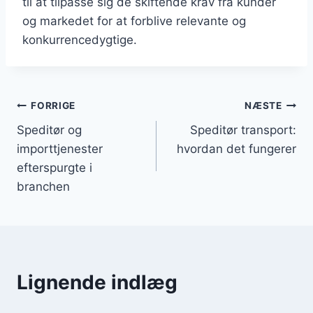
til at tilpasse sig de skiftende krav fra kunder
og markedet for at forblive relevante og
konkurrencedygtige.
Indlægsnavigation
FORRIGE
NÆSTE
Speditør og
Speditør transport:
importtjenester
hvordan det fungerer
efterspurgte i
branchen
Lignende indlæg