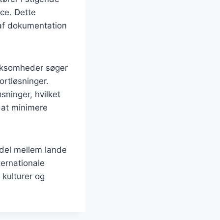
ce. Dette
 af dokumentation
irksomheder søger
rtløsninger.
sninger, hvilket
 at minimere
andel mellem lande
ternationale
 kulturer og