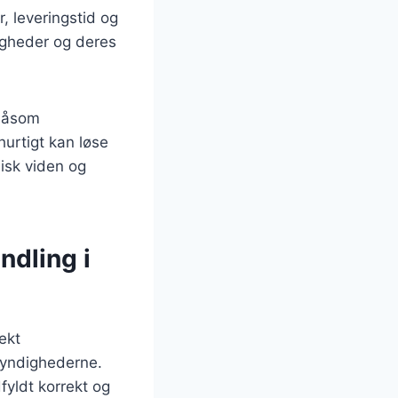
 leveringstid og
ligheder og deres
 såsom
hurtigt kan løse
isk viden og
ndling i
ekt
dmyndighederne.
fyldt korrekt og