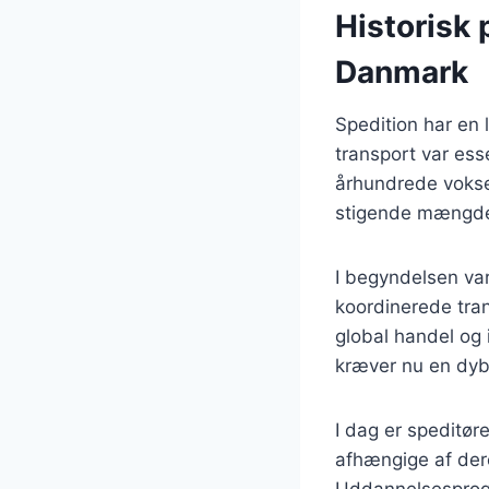
Historisk 
Danmark
Spedition har en 
transport var esse
århundrede vokse
stigende mængder 
I begyndelsen var
koordinerede tran
global handel og 
kræver nu en dybe
I dag er speditør
afhængige af dere
Uddannelsesprogra