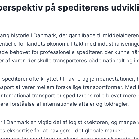
perspektiv på speditørens udvikli
lang historie i Danmark, der går tilbage til middelaldere
ntielle for landets økonomi. I takt med industrialiseringe
de behovet for professionelle speditører, der kunne hå
af varer, der skulle transporteres både nationalt og int
 speditører ofte knyttet til havne og jernbanestationer, 
sport af varer mellem forskellige transportformer. Med
international transport er speditørens rolle blevet mere
re forståelse af internationale aftaler og toldregler.
er i Danmark en vigtig del af logistiksektoren, og mange
s ekspertise for at navigere i det globale marked.
mmer for speditører er blevet mere specialiserede, hvi