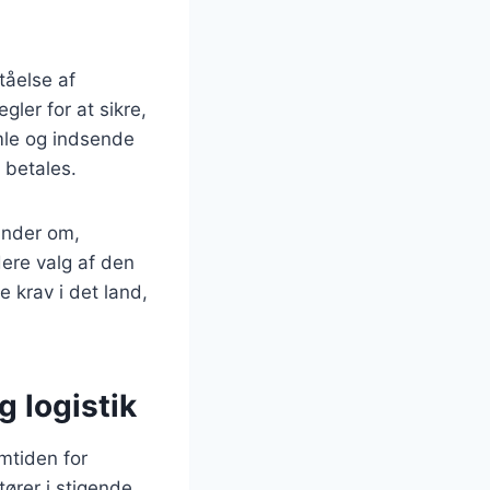
tåelse af
egler for at sikre,
mle og indsende
 betales.
kunder om,
ere valg af den
e krav i det land,
g logistik
emtiden for
ører i stigende