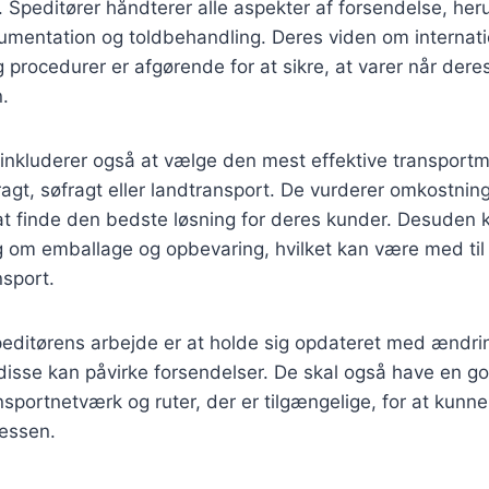
Speditører håndterer alle aspekter af forsendelse, her
umentation og toldbehandling. Deres viden om internati
g procedurer er afgørende for at sikre, at varer når dere
n.
 inkluderer også at vælge den mest effektive transport
ragt, søfragt eller landtransport. De vurderer omkostning
at finde den bedste løsning for deres kunder. Desuden 
g om emballage og opbevaring, hvilket kan være med til
nsport.
speditørens arbejde er at holde sig opdateret med ændrin
 disse kan påvirke forsendelser. De skal også have en go
ansportnetværk og ruter, der er tilgængelige, for at kunn
essen.