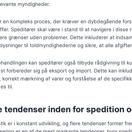
elevante myndigheder.
r en kompleks proces, der kræver en dybdegående fors
ffer. Speditører skal være i stand til at navigere i disse r
sere grænser uden problemer. Dette inkluderer at indsa
ysninger til toldmyndighederne og sikre, at alle afgifter
behandlingen kan speditører også tilbyde rådgivning til 
 forbereder sig på eksport og import. Dette kan inklud
, korrekt mærkning af varer og forståelse af de specifikk
s til.
 tendenser inden for spedition o
tik er i konstant udvikling, og flere tendenser former fr
isering er en af de mest markante tendenser, hvor spedit