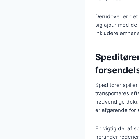
Derudover er det 
sig ajour med de 
inkludere emner s
Speditøren
forsendel
Speditører spiller
transporteres ef
nødvendige dokum
er afgørende for
En vigtig del af s
herunder rederier