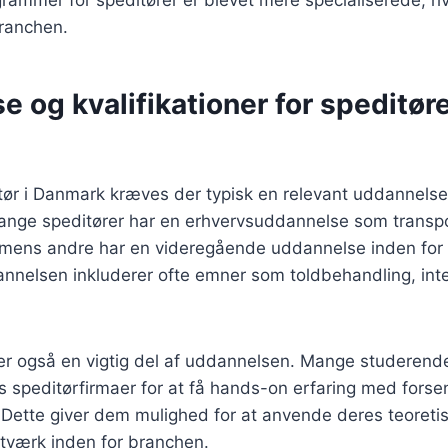
branchen.
 og kvalifikationer for speditøre
itør i Danmark kræves der typisk en relevant uddannelse 
 Mange speditører har en erhvervsuddannelse som transp
, mens andre har en videregående uddannelse inden for e
annelsen inkluderer ofte emner som toldbehandling, int
 er også en vigtig del af uddannelsen. Mange studerend
s speditørfirmaer for at få hands-on erfaring med fors
Dette giver dem mulighed for at anvende deres teoretis
tværk inden for branchen.