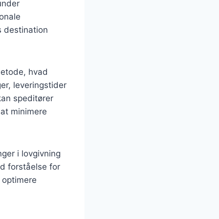
under
onale
s destination
metode, hvad
er, leveringstider
kan speditører
 at minimere
ger i lovgivning
d forståelse for
e optimere