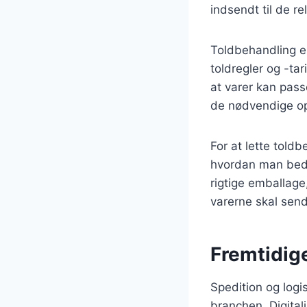
indsendt til de r
Toldbehandling e
toldregler og -tari
at varer kan pas
de nødvendige opl
For at lette told
hvordan man bedst
rigtige emballage
varerne skal sende
Fremtidige
Spedition og logis
branchen. Digital