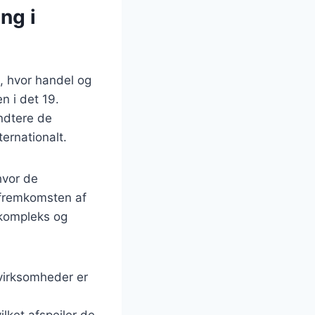
ng i
n, hvor handel og
n i det 19.
ndtere de
ernationalt.
hvor de
 fremkomsten af
 kompleks og
 virksomheder er
lket afspejler de