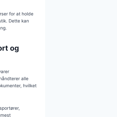
rser for at holde
tik. Dette kan
ing.
ort og
varer
håndterer alle
kumenter, hvilket
sportører,
n mest