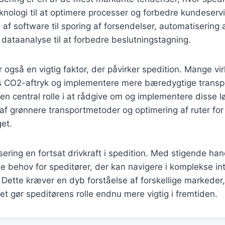
nologi til at optimere processer og forbedre kundeservi
 af software til sporing af forsendelser, automatisering
dataanalyse til at forbedre beslutningstagning.
også en vigtig faktor, der påvirker spedition. Mange v
s CO2-aftryk og implementere mere bæredygtige transpo
 en central rolle i at rådgive om og implementere disse lø
af grønnere transportmetoder og optimering af ruter for
et.
isering en fortsat drivkraft i spedition. Med stigende h
e behov for speditører, der kan navigere i komplekse in
Dette kræver en dyb forståelse af forskellige markeder,
ket gør speditørens rolle endnu mere vigtig i fremtiden.