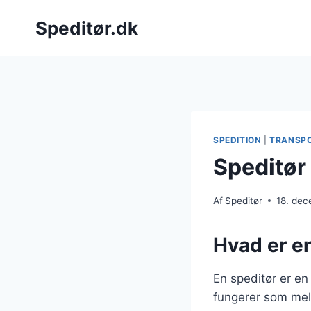
Fortsæt
Speditør.dk
til
indhold
SPEDITION
|
TRANSP
Speditør 
Af
Speditør
18. de
Hvad er en
En speditør er en 
fungerer som mell