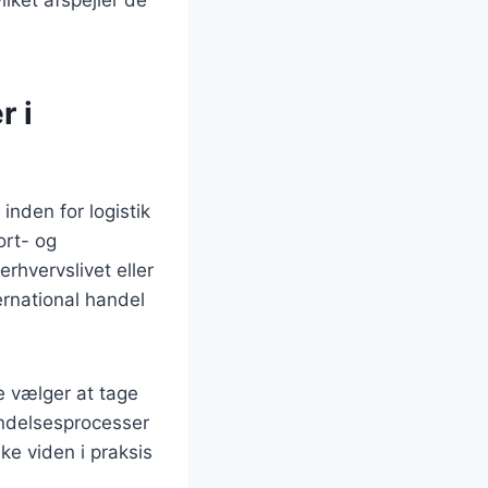
r i
inden for logistik
ort- og
rhvervslivet eller
ernational handel
e vælger at tage
endelsesprocesser
ke viden i praksis