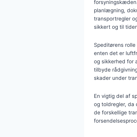
forsyningskæden. 
planlægning, dok
transportregler o
sikkert og til tide
Speditørens rolle
enten det er luftf
og sikkerhed for 
tilbyde rådgivnin
skader under tra
En vigtig del af 
og toldregler, da
de forskellige tr
forsendelsesproc