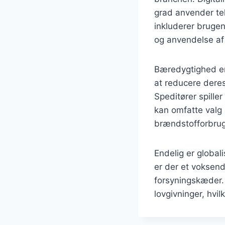
grad anvender tek
inkluderer brugen
og anvendelse af 
Bæredygtighed er 
at reducere dere
Speditører spiller
kan omfatte valg 
brændstofforbrug
Endelig er global
er der et voksend
forsyningskæder. 
lovgivninger, hvil