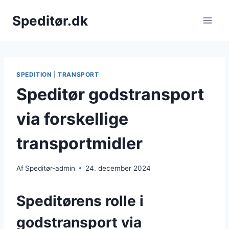
Fortsæt
Speditør.dk
til
indhold
SPEDITION
|
TRANSPORT
Speditør godstransport
via forskellige
transportmidler
Af
Speditør-admin
24. december 2024
Speditørens rolle i
godstransport via