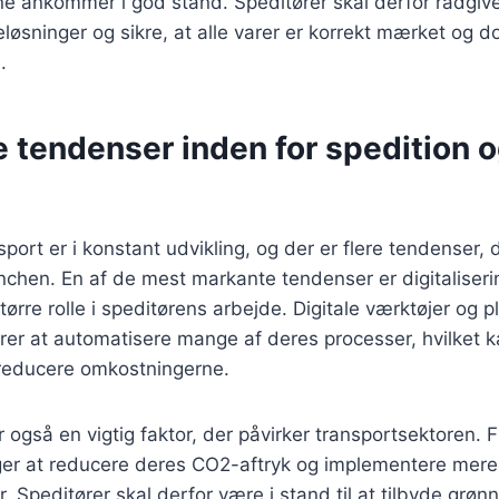
rne ankommer i god stand. Speditører skal derfor rådgi
øsninger og sikre, at alle varer er korrekt mærket og d
.
 tendenser inden for spedition 
sport er i konstant udvikling, og der er flere tendenser, 
nchen. En af de mest markante tendenser er digitaliseri
større rolle i speditørens arbejde. Digitale værktøjer og 
ører at automatisere mange af deres processer, hvilket 
 reducere omkostningerne.
også en vigtig faktor, der påvirker transportsektoren. F
er at reducere deres CO2-aftryk og implementere mer
. Speditører skal derfor være i stand til at tilbyde grøn