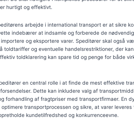
r hurtigt og effektivt.
peditørens arbejde i international transport er at sikre ko
Dette indebærer at indsamle og forberede de nødvendi
 importere og eksportere varer. Speditører skal også væ
ldtariffer og eventuelle handelsrestriktioner, der kan
ffektiv toldklarering kan spare tid og penge for både v
editører en central rolle i at finde de mest effektive tr
e forsendelser. Dette kan inkludere valg af transportmidd
g forhandling af fragtpriser med transportfirmaer. En dyg
t optimere transportprocessen og sikre, at varer leveres ti
 opretholde kundetilfredshed og konkurrenceevne.