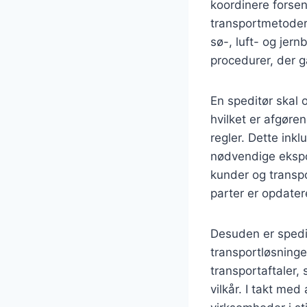
koordinere forsen
transportmetoder.
sø-, luft- og jer
procedurer, der g
En speditør skal 
hvilket er afgøre
regler. Dette inkl
nødvendige ekspo
kunder og transpor
parter er opdater
Desuden er spedit
transportløsninge
transportaftaler,
vilkår. I takt med