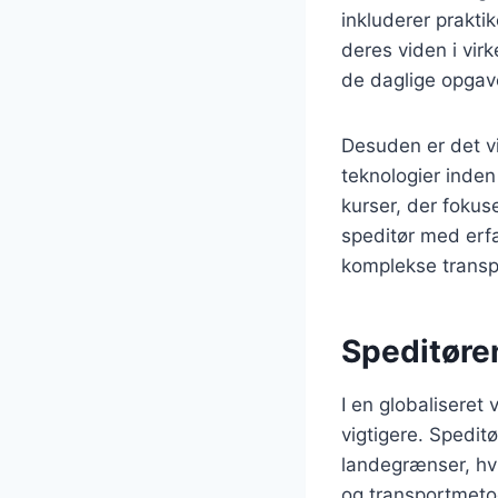
inkluderer prakti
deres viden i virk
de daglige opgave
Desuden er det vi
teknologier inden
kurser, der fokus
speditør med erfar
komplekse transpo
Speditøren
I en globaliseret 
vigtigere. Spedit
landegrænser, hvi
og transportmetod