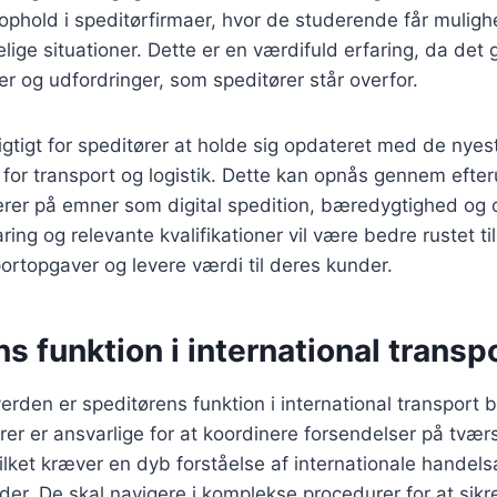
kophold i speditørfirmaer, hvor de studerende får mulig
elige situationer. Dette er en værdifuld erfaring, da det 
r og udfordringer, som speditører står overfor.
gtigt for speditører at holde sig opdateret med de nye
 for transport og logistik. Dette kan opnås gennem eft
erer på emner som digital spedition, bæredygtighed og 
ing og relevante kvalifikationer vil være bedre rustet ti
rtopgaver og levere værdi til deres kunder.
s funktion i international transp
verden er speditørens funktion i international transport 
ører er ansvarlige for at koordinere forsendelser på tvær
lket kræver en dyb forståelse af internationale handelsaf
er. De skal navigere i komplekse procedurer for at sikre