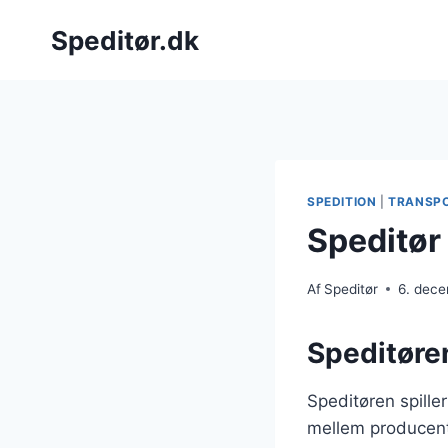
Fortsæt
Speditør.dk
til
indhold
SPEDITION
|
TRANSP
Speditør
Af
Speditør
6. dec
Speditøren
Speditøren spille
mellem producent