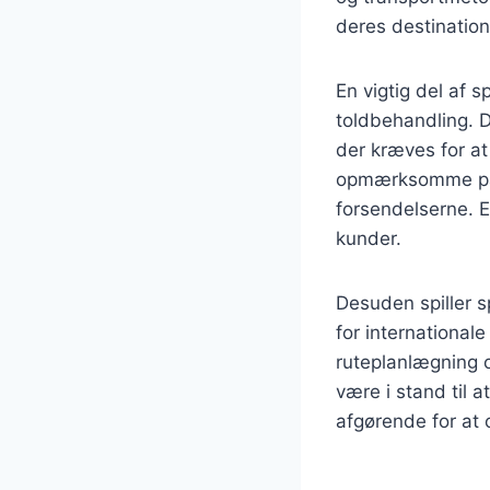
deres destinatione
En vigtig del af s
toldbehandling. 
der kræves for at
opmærksomme på to
forsendelserne. E
kunder.
Desuden spiller sp
for international
ruteplanlægning o
være i stand til a
afgørende for at