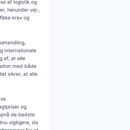
e af logistik og
er, herunder vej-,
fikke krav og
behandling,
g internationale
 af, at alle
kation med både
t sikrer, at alle
ive
agtpriser og
 opnå de bedste
ndnu vigtigere, da