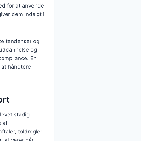
hed for at anvende
giver dem indsigt i
ste tendenser og
eruddannelse og
compliance. En
l at håndtere
ort
blevet stadig
s af
taler, toldregler
, at varer når