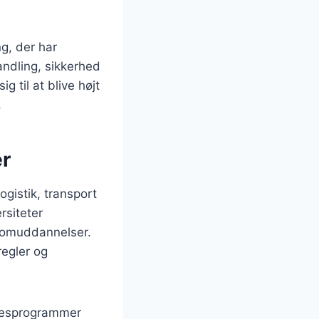
g, der har
andling, sikkerhed
 til at blive højt
.
er
ogistik, transport
rsiteter
plomuddannelser.
regler og
lsesprogrammer