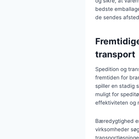
og sikre, at vare
bedste emballagel
de sendes afsted
Fremtidige
transport
Spedition og tran
fremtiden for bra
spiller en stadig 
muligt for spedit
effektiviteten og
Bæredygtighed er 
virksomheder søg
transportløsninger