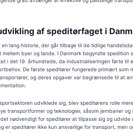
igende grad afhænger af effektive og pålidelige transpor
udvikling af speditørfaget i Dan
en lang historie, der går tilbage til de tidlige handelsd
et mellem byer og lande. I Danmark begyndte spedition
tet i det 19. århundrede, da industrialiseringen førte til e
ortbehov. De første speditører fungerede primært som
ansportører, og deres opgaver var begrænsede til at ar
mentation.
nsportsektoren udviklede sig, blev speditørens rolle me
ye transportformer og teknologier, såsom jernbaner og
v det nødvendigt for speditører at tilpasse sig og udvide
g er speditører ikke kun ansvarlige for transport, men o