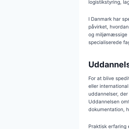
logistikstyring, 
I Danmark har spe
påvirket, hvordan
og miljømæssige k
specialiserede fag
Uddannelse
For at blive sped
eller internationa
uddannelser, der
Uddannelsen omfa
dokumentation, hv
Praktisk erfarin