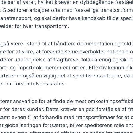
delser af varer, hvilket kræver en dybdegående forståels
 Speditører arbejder ofte med forskellige transportform
nbanetransport, og skal derfor have kendskab til de speci
ælder for hver transportform.
også være i stand til at håndtere dokumentation og told
nde for at sikre, at forsendelserne overholder nationale o
uderer udarbejdelse af fragtbreve, toldklarering og sikring
rt- og importdokumenter er i orden. Effektiv kommuni
tører er også en vigtig del af speditørens arbejde, da de
et om forsendelsens status.
ører ansvarlige for at finde de mest omkostningseffekt
r for deres kunder. Dette kræver en god forståelse af fr
 samt evnen til at forhandle med transportfirmaer for at
 at globaliseringen fortsætter, bliver speditørens rolle e