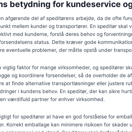
ns betydning for kundeservice og
en afgørende del af speditørens arbejde, da de ofte fu
nkt mellem kunder og transportører. En speditør skal væ
ktivt med kunderne, forstå deres behov og forventning
forsendelsens status. Dette kræver gode kommunikatio
ere eventuelle problemer, der måtte opstå under transpo
n vigtig faktor for mange virksomheder, og speditører sk
lægge og koordinere forsendelser, så de overholder de af
e at finde alternative transportløsninger eller justere rut
nger i kundens behov. En speditør, der kan sikre hurti
e en værdifuld partner for enhver virksomhed.
gtigt for speditører at have en god forståelse for embal
er. Korrekt emballage kan minimere risikoen for skader 