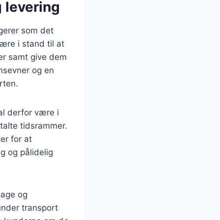
 levering
ngerer som det
re i stand til at
er samt give dem
nsevner og en
rten.
al derfor være i
talte tidsrammer.
er for at
g og pålidelig
lage og
under transport