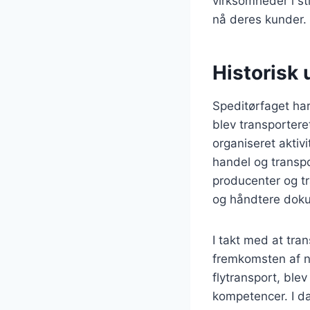
virksomheder i st
nå deres kunder.
Historisk 
Speditørfaget har 
blev transporter
organiseret aktivi
handel og transp
producenter og tr
og håndtere doku
I takt med at tra
fremkomsten af n
flytransport, ble
kompetencer. I da