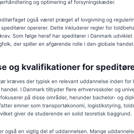
lagerhåndtering og optimering af forsyningskæder.
ditørfaget også været præget af lovgivning og regulerin
 speditører opererer. Dette inkluderer regler for toldbeh
rav. Som følge heraf har speditører i Danmark udviklet sig
folk, der spiller en afgørende rolle i den globale handel
 og kvalifikationer for speditør
itør kræves der typisk en relevant uddannelse inden for l
l handel. I Danmark tilbyder flere erhvervsskoler og unive
 fokuserer på disse områder, herunder bachelor- og di
tter emner som transportøkonomi, logistikstyring, told
ilket giver de studerende en solid teoretisk baggrund.
g er også en vigtig del af uddannelsen. Mange uddanne