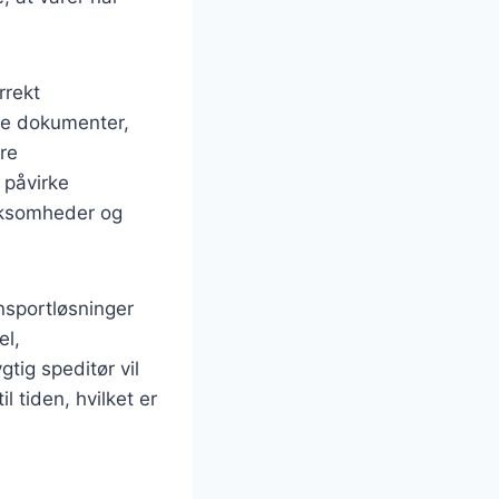
rrekt
ge dokumenter,
re
 påvirke
irksomheder og
ansportløsninger
el,
tig speditør vil
l tiden, hvilket er