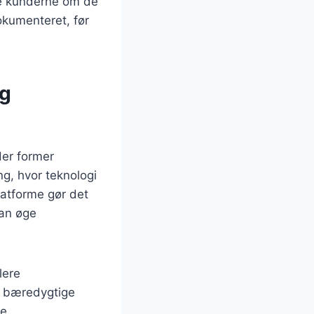
ve kunderne om de
okumenteret, før
og
der former
ng, hvor teknologi
platforme gør det
kan øge
lere
e bæredygtige
ne