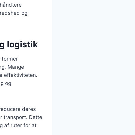
 håndtere
lfredshed og
g logistik
r former
ing. Mange
 effektiviteten.
ng og
 reducere deres
r transport. Dette
af ruter for at