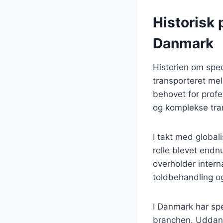
Historisk 
Danmark
Historien om sped
transporteret mel
behovet for prof
og komplekse tra
I takt med global
rolle blevet endnu
overholder inter
toldbehandling o
I Danmark har sp
branchen. Uddann