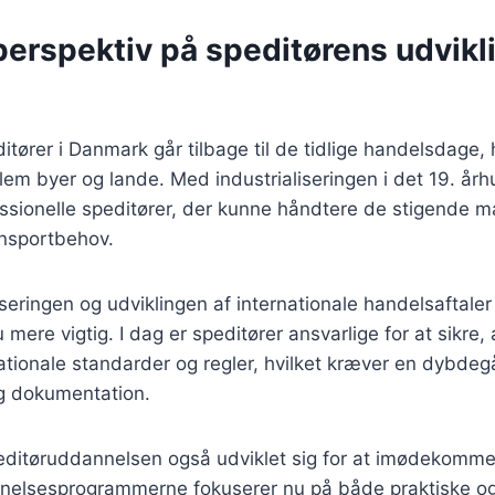
perspektiv på speditørens udvikli
itører i Danmark går tilbage til de tidlige handelsdage, 
lem byer og lande. Med industrialiseringen i det 19. å
essionelle speditører, der kunne håndtere de stigende 
nsportbehov.
iseringen og udviklingen af internationale handelsaftaler
 mere vigtig. I dag er speditører ansvarlige for at sikre, 
nationale standarder og regler, hvilket kræver en dybd
g dokumentation.
editøruddannelsen også udviklet sig for at imødekomme 
elsesprogrammerne fokuserer nu på både praktiske og