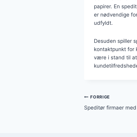
papirer. En spedi
er nødvendige for 
udfyldt.
Desuden spiller sp
kontaktpunkt for 
være i stand til a
kundetilfredshede
Indlægsnavi
FORRIGE
Speditør firmaer med