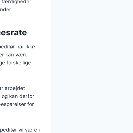
se færdigheder
under.
cesrate
peditør har ikke
der kan være
e forskellige
r arbejdet i
 og kan derfor
besparelser for
editør vil være i