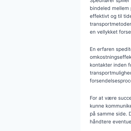
Speditører spiller
bindeled mellem pr
effektivt og til t
transportmetoder
en vellykket fors
En erfaren spedi
omkostningseffekt
kontakter inden f
transportmulighe
forsendelsesproc
For at være succ
kunne kommunikere
på samme side. D
håndtere eventue