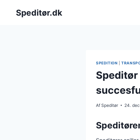
Fortsæt
Speditør.dk
til
indhold
SPEDITION
|
TRANSP
Speditør
succesfu
Af
Speditør
24. de
Speditøren