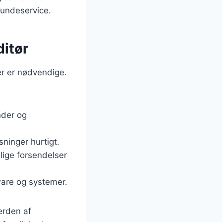
kundeservice.
ditør
er er nødvendige.
nder og
sninger hurtigt.
lige forsendelser
ware og systemer.
erden af