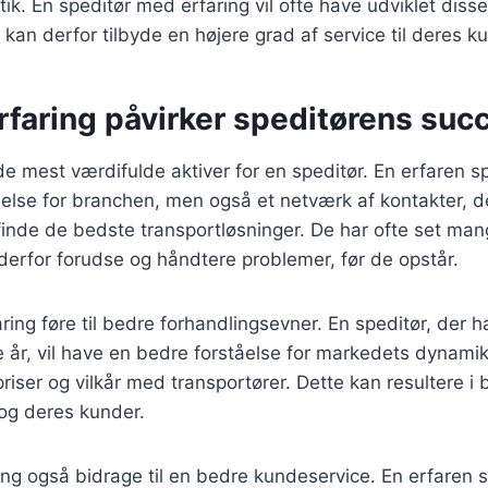
stik. En speditør med erfaring vil ofte have udviklet dis
an derfor tilbyde en højere grad af service til deres k
rfaring påvirker speditørens suc
 de mest værdifulde aktiver for en speditør. En erfaren s
åelse for branchen, men også et netværk af kontakter, 
finde de bedste transportløsninger. De har ofte set mang
derfor forudse og håndtere problemer, før de opstår.
ing føre til bedre forhandlingsevner. En speditør, der ha
år, vil have en bedre forståelse for markedets dynamik
riser og vilkår med transportører. Dette kan resultere i 
og deres kunder.
ing også bidrage til en bedre kundeservice. En erfaren sp