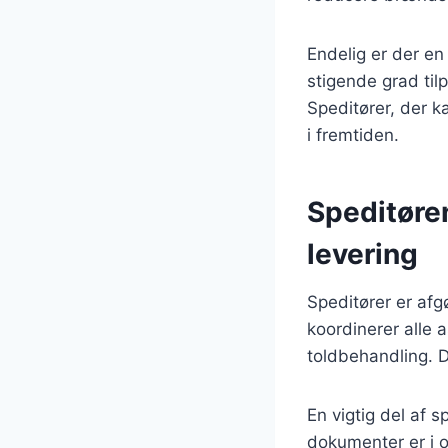
Endelig er der en
stigende grad til
Speditører, der k
i fremtiden.
Speditøren
levering
Speditører er afgø
koordinerer alle 
toldbehandling. De
En vigtig del af s
dokumenter er i 