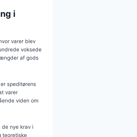
ng i
hvor varer blev
rhundrede voksede
mængder af gods
 er speditørens
at varer
egående viden om
de nye krav i
 teoretiske