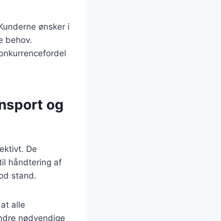
 Kunderne ønsker i
ke behov.
 konkurrencefordel
ansport og
ektivt. De
il håndtering af
god stand.
at alle
andre nødvendige