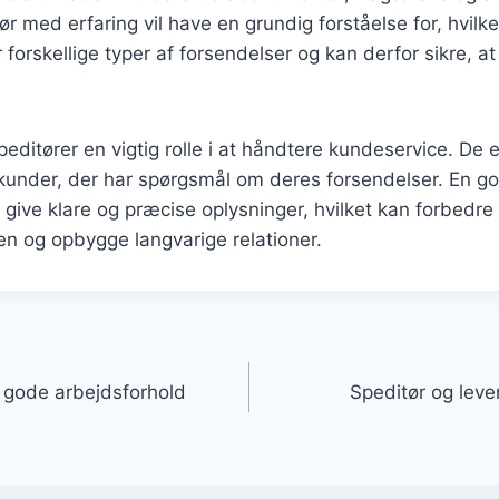
tør med erfaring vil have en grundig forståelse for, hvil
forskellige typer af forsendelser og kan derfor sikre, at 
editører en vigtig rolle i at håndtere kundeservice. De e
kunder, der har spørgsmål om deres forsendelser. En god
t give klare og præcise oplysninger, hvilket kan forbedre
n og opbygge langvarige relationer.
gation
 gode arbejdsforhold
Speditør og lever