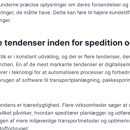
 kunderne præcise oplysninger om deres forsendelser og
inger, de måtte have. Dette kan føre til højere kundeti
nger.
 tendenser inden for spedition o
tik er i konstant udvikling, og der er flere tendenser, de
nchen. En af de mest markante tendenser er digitaliser
erer i teknologi for at automatisere processer og forbedre
brugen af software til transportplanlægning, pakkespori
tendens er bæredygtighed. Flere virksomheder søger at
hvilket påvirker, hvordan speditører planlægger og udføre
gen af mere miljøvenlige transportmetoder og optimering 
offorbruget.