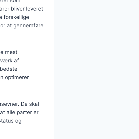
gerer som
rer bliver leveret
e forskellige
for at gennemføre
de mest
tværk af
e bedste
n optimerer
sevner. De skal
t alle parter er
status og