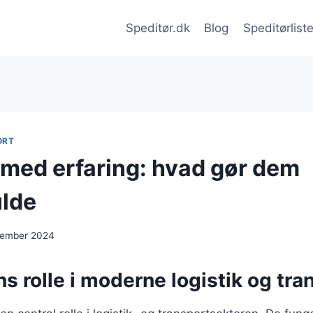
Speditør.dk
Blog
Speditørlist
ORT
 med erfaring: hvad gør dem
lde
cember 2024
s rolle i moderne logistik og tra