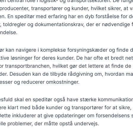
 en central rolle i logistik- og transportsektoren. De fun
oducenter, transportører og kunder, hvilket sikrer, at va
iden. En speditør med erfaring har en dyb forståelse for d
, toldregler og dokumentationskrav, der er nødvendige 
endelse.
tør kan navigere i komplekse forsyningskæder og finde 
ive løsninger for deres kunder. De har ofte et bredt ne
or transportbranchen, hvilket gør det lettere at finde d
der. Desuden kan de tilbyde rådgivning om, hvordan ma
esser og reducerer omkostninger.
esfuld skal en speditør også have stærke kommunikation
 klart med både kunder og transportører for at sikre, a
ette inkluderer at give opdateringer om forsendelsens 
lle problemer, der måtte opstå undervejs.