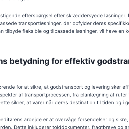
 stigende efterspørgsel efter skræddersyede løsninger.
passede transportløsninger, der opfylder deres specifik
an tilbyde fleksible og tilpassede løsninger, vil have en
s betydning for effektiv godstr
rende for at sikre, at godstransport og levering sker eff
aspekter af transportprocessen, fra planlægning af ruter t
tte sikrer, at varer når deres destination til tiden og i 
peditørens arbejde er at overvåge forsendelser og sikre, 
orden. Dette inkluderer tolddokumenter, fragtbreve og 