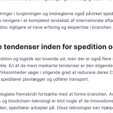
nger i lovgivningen og toldreglerne også påvirket sped
 navigere i et komplekst landskab af internationale aftal
ndnu vigtigere at have erfaring og ekspertise i branchen.
 tendenser inden for spedition o
dition og logistik ser lovende ud, men der er også flere
ckle. En af de mest markante tendenser er den stigende
irksomheder søger i stigende grad at reducere deres CO
 speditører planlægger og udfører transport.
ologiske fremskridt fortsætte med at forme branchen. A
ns og blockchain-teknologi er blot nogle af de innovation
en, speditører arbejder på. Disse teknologier kan hjæl