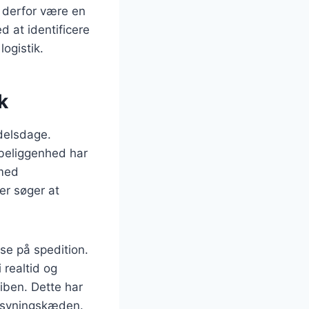
 derfor være en
 at identificere
ogistik.
k
ndelsdage.
 beliggenhed har
 med
er søger at
lse på spedition.
 realtid og
iben. Dette har
orsyningskæden.