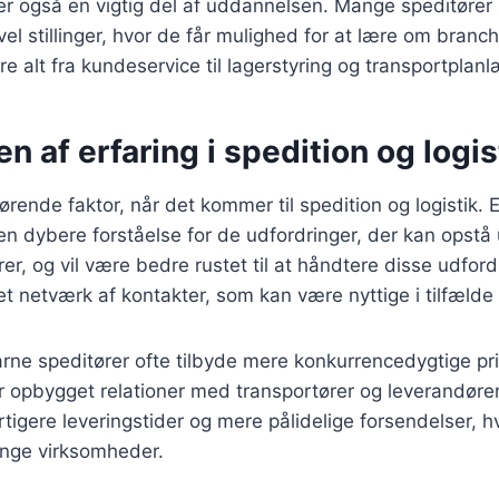
 er også en vigtig del af uddannelsen. Mange speditører 
evel stillinger, hvor de får mulighed for at lære om bran
re alt fra kundeservice til lagerstyring og transportplan
n af erfaring i spedition og logis
ørende faktor, når det kommer til spedition og logistik. 
 en dybere forståelse for de udfordringer, der kan opstå
er, og vil være bedre rustet til at håndtere disse udfordr
et netværk af kontakter, som kan være nyttige i tilfælde
rne speditører ofte tilbyde mere konkurrencedygtige pr
r opbygget relationer med transportører og leverandører
rtigere leveringstider og mere pålidelige forsendelser, hv
nge virksomheder.