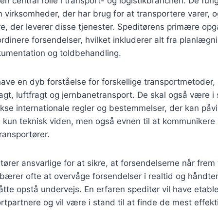
 en central rolle i transport- og logistikbranchen. De fu
virksomheder, der har brug for at transportere varer, o
, der leverer disse tjenester. Speditørens primære opg
dinere forsendelser, hvilket inkluderer alt fra planlægnin
kumentation og toldbehandling.
have en dyb forståelse for forskellige transportmetoder,
agt, luftfragt og jernbanetransport. De skal også være i s
kse internationale regler og bestemmelser, der kan påvi
 kun teknisk viden, men også evnen til at kommunikere 
ransportører.
rer ansvarlige for at sikre, at forsendelserne når frem t
bærer ofte at overvåge forsendelser i realtid og håndte
tte opstå undervejs. En erfaren speditør vil have etable
rtpartnere og vil være i stand til at finde de mest effekt