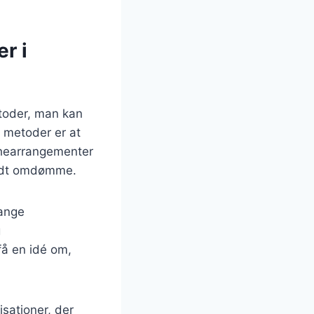
r i
etoder, man kan
e metoder er at
chearrangementer
 godt omdømme.
Mange
g
få en idé om,
sationer, der