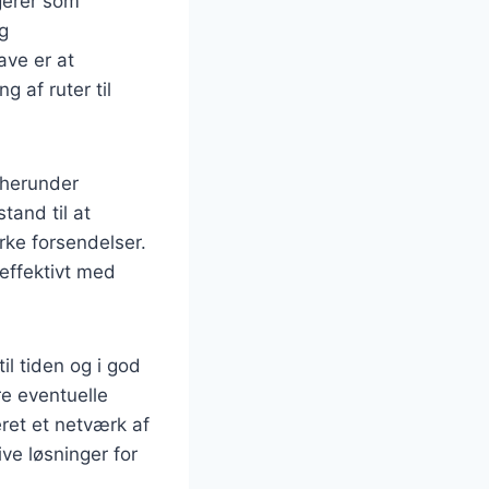
ngerer som
g
ave er at
g af ruter til
 herunder
tand til at
rke forsendelser.
effektivt med
il tiden og i god
re eventuelle
ret et netværk af
ive løsninger for