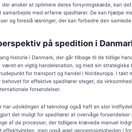
, der ønsker at optimere deres forsyningskæde, kan det
t samarbejde med erfarne speditører. De kan hjælpe med
sser og foreslå løsninger, der kan forbedre den samlede l
perspektiv på spedition i Danmar
ang historie i Danmark, der går tilbage til de tidlige ha
 været en vigtig handelsnation, og med sin strategiske
nudepunkt for transport og handel i Nordeuropa. I takt
r behovet for effektive speditører steget, da virksomhed
ternationale forsendelser.
r har udviklingen af teknologi også haft en stor indflyde
 gjort det muligt for speditører at overvåge forsendelser i
ge af de processer, der tidligere krævede manuel indgr
et effektiviteten, men også øget gennemsigtigheden i f