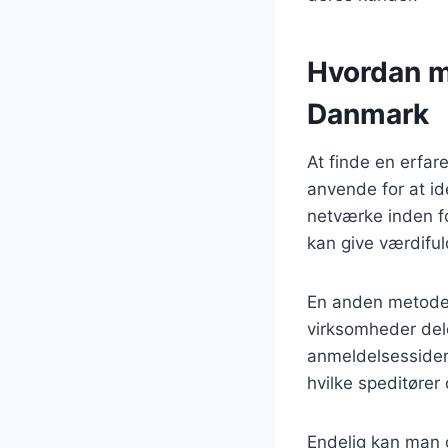
Hvordan ma
Danmark
At finde en erfar
anvende for at id
netværke inden f
kan give værdiful
En anden metode 
virksomheder del
anmeldelsessider.
hvilke speditører
Endelig kan man o