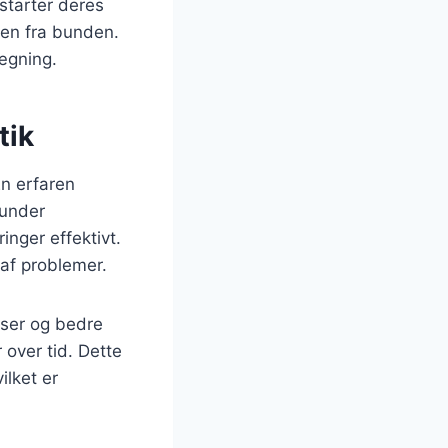
starter deres
chen fra bunden.
lægning.
tik
En erfaren
 under
inger effektivt.
 af problemer.
iser og bedre
 over tid. Dette
ilket er