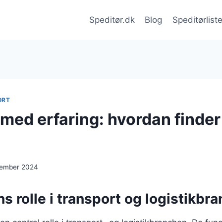
Speditør.dk
Blog
Speditørlist
ORT
 med erfaring: hvordan finde
cember 2024
s rolle i transport og logistikbr