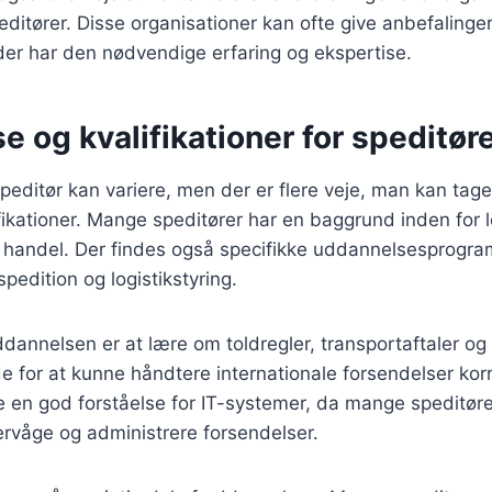
ditører. Disse organisationer kan ofte give anbefalinge
r har den nødvendige erfaring og ekspertise.
 og kvalifikationer for speditør
peditør kan variere, men der er flere veje, man kan tage
ikationer. Mange speditører har en baggrund inden for lo
al handel. Der findes også specifikke uddannelsesprogr
pedition og logistikstyring.
uddannelsen er at lære om toldregler, transportaftaler o
e for at kunne håndtere internationale forsendelser kor
ve en god forståelse for IT-systemer, da mange speditør
vervåge og administrere forsendelser.