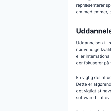
repræsenterer spe
om medlemmer, de
Uddannelse
Uddannelsen til s
nødvendige kvalif
eller internation
der fokuserer på s
En vigtig del af 
Dette er afgørend
det vigtigt at ha
software til at o