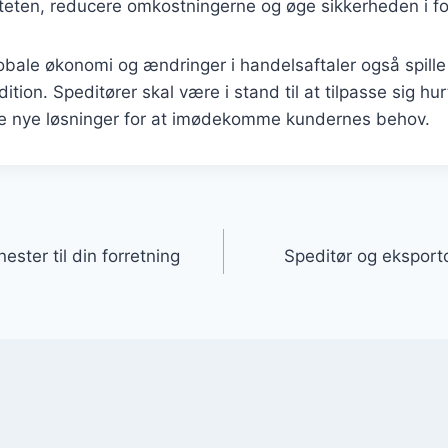
viteten, reducere omkostningerne og øge sikkerheden i 
obale økonomi og ændringer i handelsaftaler også spille e
ition. Speditører skal være i stand til at tilpasse sig hurt
e nye løsninger for at imødekomme kundernes behov.
gation
ester til din forretning
Speditør og eksport