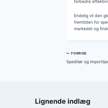
forbedre effekti
Endelig vil den gl
fremtiden for sped
markedet og find
Indlægsnavi
FORRIGE
Speditør og importtjen
Lignende indlæg