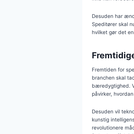
Desuden har ændri
Speditører skal nu
hvilket gør det e
Fremtidige
Fremtiden for spe
branchen skal ta
bæredygtighed. V
påvirker, hvordan
Desuden vil tekn
kunstig intellige
revolutionere måd