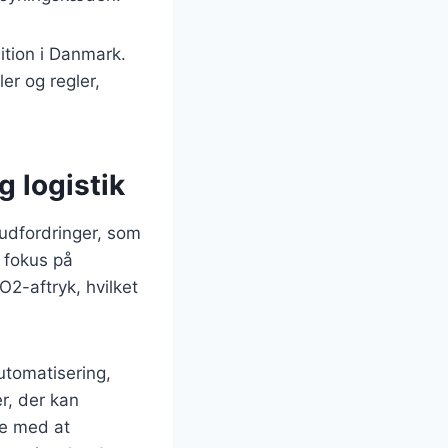
ition i Danmark.
er og regler,
g logistik
 udfordringer, som
 fokus på
2-aftryk, hvilket
utomatisering,
er, der kan
pe med at