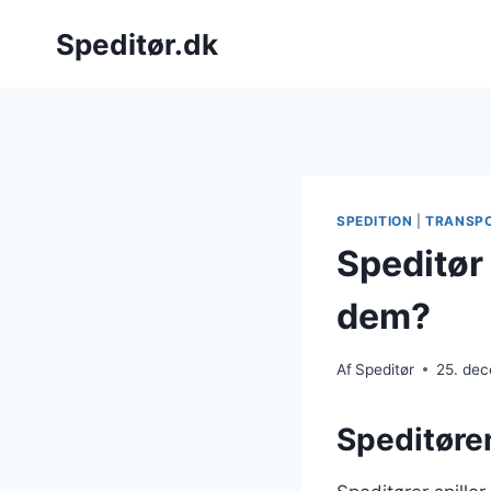
Fortsæt
Speditør.dk
til
indhold
SPEDITION
|
TRANSP
Speditør
dem?
Af
Speditør
25. de
Speditøren