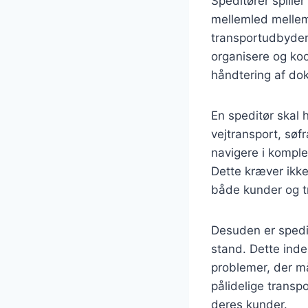
Speditører spiller
mellemled mellem 
transportudbydere
organisere og koor
håndtering af do
En speditør skal 
vejtransport, søfr
navigere i komple
Dette kræver ikke
både kunder og t
Desuden er speditø
stand. Dette inde
problemer, der må
pålidelige transpo
deres kunder.