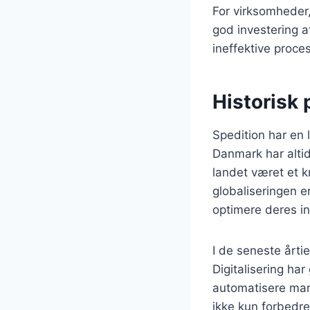
For virksomheder
god investering a
ineffektive proce
Historisk 
Spedition har en l
Danmark har altid
landet været et k
globaliseringen e
optimere deres in
I de seneste årtie
Digitalisering har
automatisere man
ikke kun forbedr