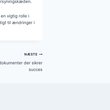
forsyningskæden.
n vigtig rolle i
igt til ændringer i
NÆSTE
dokumenter der sikrer
succes