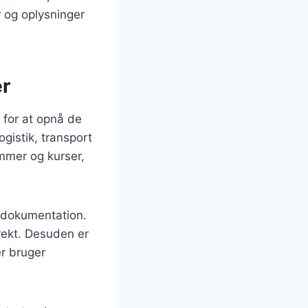
r og oplysninger
er
 for at opnå de
gistik, transport
ammer og kurser,
g dokumentation.
rekt. Desuden er
er bruger