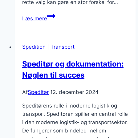
rette valg kan gøre en stor forskel for…
Speditør
Læs mere
firmaer:
hvordan
vælges
Spedition
|
Transport
det
rette
Speditør og dokumentation:
Nøglen til succes
Af
Speditør
12. december 2024
Speditørens rolle i moderne logistik og
transport Speditøren spiller en central rolle
i den moderne logistik- og transportsektor.
De fungerer som bindeled mellem