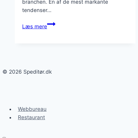
branchen. En af de mest markante
tendenser…
Trends
Læs mere
inden
for
spedition
og
luftfragt
© 2026 Speditør.dk
Webbureau
Restaurant