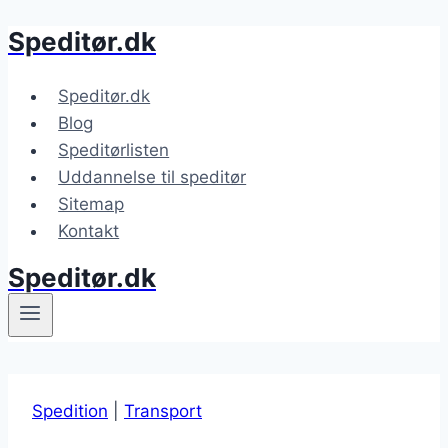
Speditør.dk
Fortsæt
til
indhold
Speditør.dk
Blog
Speditørlisten
Uddannelse til speditør
Sitemap
Kontakt
Speditør.dk
Spedition
|
Transport