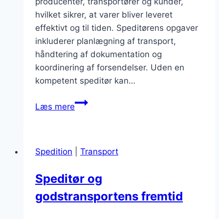
producenter, transportører og kunder,
hvilket sikrer, at varer bliver leveret
effektivt og til tiden. Speditørens opgaver
inkluderer planlægning af transport,
håndtering af dokumentation og
koordinering af forsendelser. Uden en
kompetent speditør kan…
Speditør
Læs mere
og
dokumentation:
Nøglen
Spedition
|
Transport
til
succes
Speditør og
godstransportens fremtid