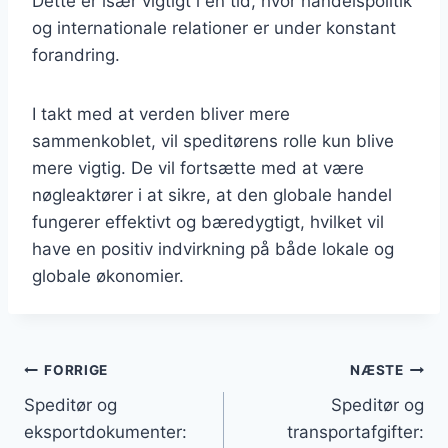
Dette er især vigtigt i en tid, hvor handelspolitik
og internationale relationer er under konstant
forandring.
I takt med at verden bliver mere
sammenkoblet, vil speditørens rolle kun blive
mere vigtig. De vil fortsætte med at være
nøgleaktører i at sikre, at den globale handel
fungerer effektivt og bæredygtigt, hvilket vil
have en positiv indvirkning på både lokale og
globale økonomier.
Indlægsnavigation
FORRIGE
NÆSTE
Speditør og
Speditør og
eksportdokumenter:
transportafgifter: