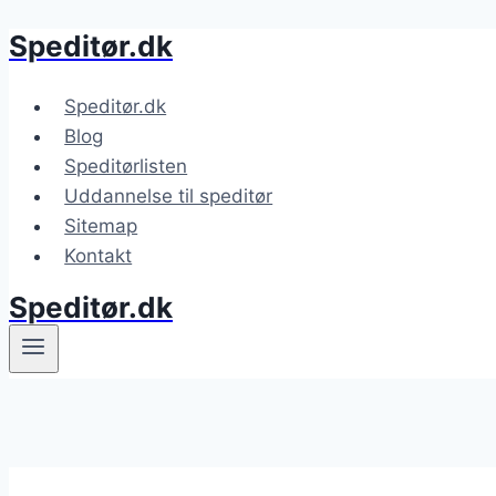
Speditør.dk
Fortsæt
til
indhold
Speditør.dk
Blog
Speditørlisten
Uddannelse til speditør
Sitemap
Kontakt
Speditør.dk