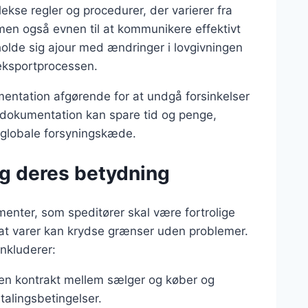
lekse regler og procedurer, der varierer fra
 men også evnen til at kommunikere effektivt
holde sig ajour med ændringer i lovgivningen
 eksportprocessen.
entation afgørende for at undgå forsinkelser
tdokumentation kan spare tid og penge,
n globale forsyningskæde.
g deres betydning
enter, som speditører skal være fortrolige
, at varer kan krydse grænser uden problemer.
nkluderer:
en kontrakt mellem sælger og køber og
talingsbetingelser.