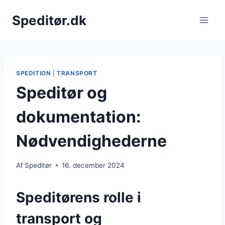
Fortsæt
Speditør.dk
til
indhold
SPEDITION
|
TRANSPORT
Speditør og
dokumentation:
Nødvendighederne
Af
Speditør
16. december 2024
Speditørens rolle i
transport og