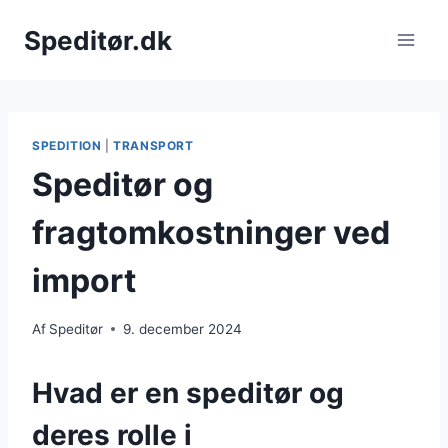
Fortsæt
Speditør.dk
til
indhold
SPEDITION
|
TRANSPORT
Speditør og
fragtomkostninger ved
import
Af
Speditør
9. december 2024
Hvad er en speditør og
deres rolle i