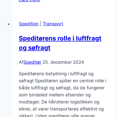
og
shipping:
en
Spedition
|
Transport
omfattende
guide
Speditørens rolle i luftfragt
og søfragt
Af
Speditør
25. december 2024
Speditørens betydning i luftfragt og
søfragt Speditøren spiller en central rolle i
både luftfragt og søfragt, da de fungerer
som bindeled mellem afsender og
modtager. De håndterer logistikken og
sikrer, at varer transporteres effektivt og
sikkert. Uden speditører ville mange