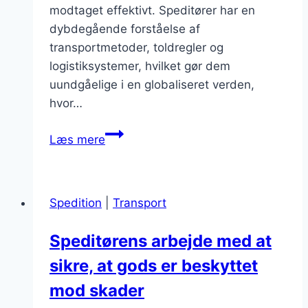
modtaget effektivt. Speditører har en
dybdegående forståelse af
transportmetoder, toldregler og
logistiksystemer, hvilket gør dem
uundgåelige i en globaliseret verden,
hvor…
Speditørens
Læs mere
rolle:
Hvad
gør
Spedition
|
Transport
en
speditør?
Speditørens arbejde med at
sikre, at gods er beskyttet
mod skader