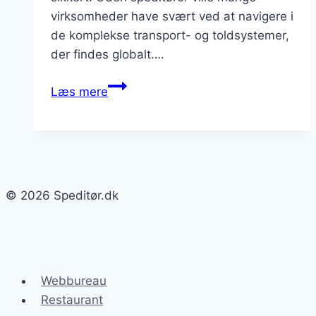
virksomheder have svært ved at navigere i
de komplekse transport- og toldsystemer,
der findes globalt….
Speditørens
Læs mere
rolle
i
luftfragt
og
søfragt
© 2026 Speditør.dk
Webbureau
Restaurant