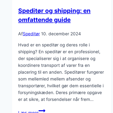
at
Speditør og shipping: en
gods
omfattende guide
er
beskyttet
mod
Af
Speditør
10. december 2024
skader
Hvad er en speditør og deres rolle i
shipping? En speditør er en professionel,
der specialiserer sig i at organisere og
koordinere transport af varer fra en
placering til en anden. Speditører fungerer
som mellemled mellem afsender og
transportører, hvilket gør dem essentielle i
forsyningskæden. Deres primære opgave
er at sikre, at forsendelser når frem…
Speditør
Læs mere