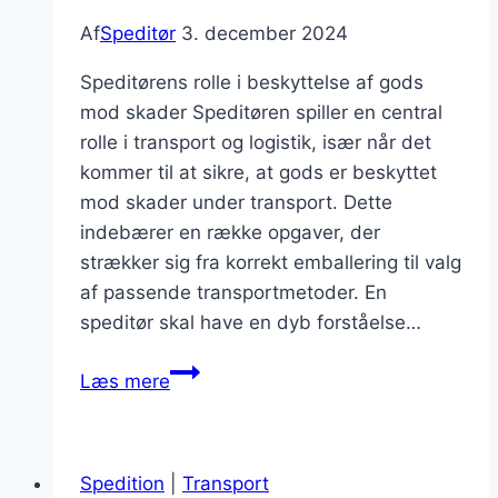
Af
Speditør
3. december 2024
Speditørens rolle i beskyttelse af gods
mod skader Speditøren spiller en central
rolle i transport og logistik, især når det
kommer til at sikre, at gods er beskyttet
mod skader under transport. Dette
indebærer en række opgaver, der
strækker sig fra korrekt emballering til valg
af passende transportmetoder. En
speditør skal have en dyb forståelse…
Speditørens
Læs mere
arbejde
med
at
Spedition
|
Transport
sikre,