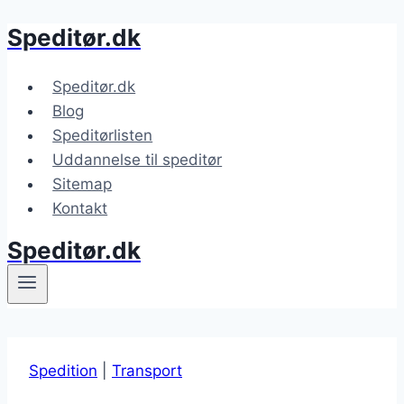
Speditør.dk
Fortsæt
til
indhold
Speditør.dk
Blog
Speditørlisten
Uddannelse til speditør
Sitemap
Kontakt
Speditør.dk
Spedition
|
Transport