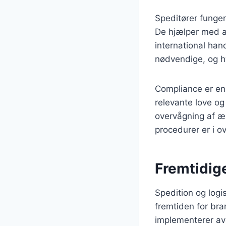
Speditører funger
De hjælper med at
international han
nødvendige, og h
Compliance er en 
relevante love og
overvågning af ænd
procedurer er i 
Fremtidige
Spedition og logis
fremtiden for bran
implementerer ava