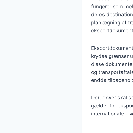
fungerer som mell
deres destination
planlægning af t
eksportdokument
Eksportdokumenter
krydse grænser u
disse dokumenter,
og transportaftal
endda tilbagehol
Derudover skal sp
gælder for ekspor
internationale lov