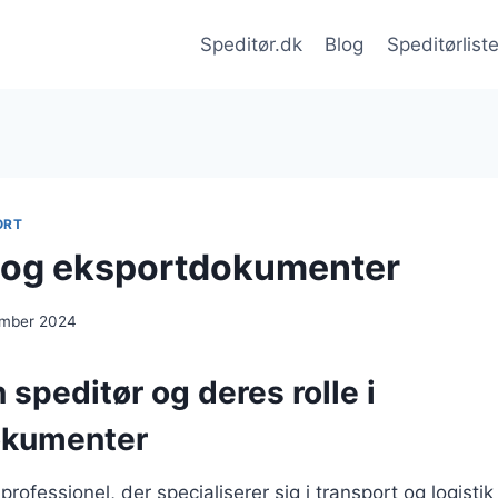
Speditør.dk
Blog
Speditørlist
ORT
 og eksportdokumenter
ember 2024
 speditør og deres rolle i
okumenter
professionel, der specialiserer sig i transport og logistik