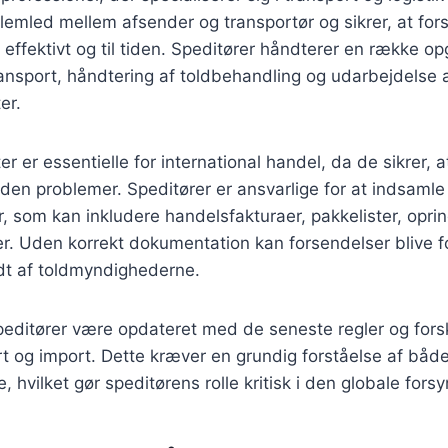
emled mellem afsender og transportør og sikrer, at for
 effektivt og til tiden. Speditører håndterer en række o
ransport, håndtering af toldbehandling og udarbejdelse
er.
 er essentielle for international handel, da de sikrer, a
den problemer. Speditører er ansvarlige for at indsaml
 som kan inkludere handelsfakturaer, pakkelister, oprin
er. Uden korrekt dokumentation kan forsendelser blive fo
dt af toldmyndighederne.
editører være opdateret med de seneste regler og forskr
t og import. Dette kræver en grundig forståelse af både
e, hvilket gør speditørens rolle kritisk i den globale for