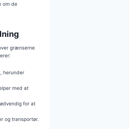
re om de
dning
 over grænserne
erer:
, herunder
jælper med at
ødvendig for at
r og transportør.