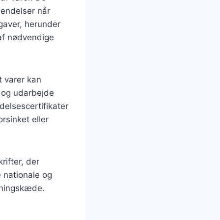
sendelser når
pgaver, herunder
 af nødvendige
t varer kan
e og udarbejde
delsescertifikater
rsinket eller
ifter, der
 nationale og
syningskæde.