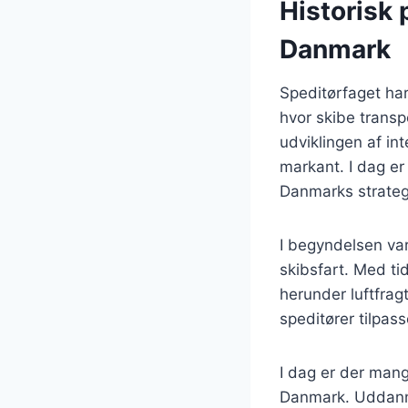
Historisk 
Danmark
Speditørfaget har
hvor skibe transp
udviklingen af in
markant. I dag e
Danmarks strateg
I begyndelsen var
skibsfart. Med tid
herunder luftfrag
speditører tilpas
I dag er der mang
Danmark. Uddannel