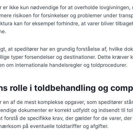
 er ikke kun nødvendige for at overholde lovgivningen,
ere risikoen for forsinkelser og problemer under transp
ktura kan for eksempel forhindre, at varer bliver tilbage
ne.
igt, at speditører har en grundig forståelse af, hvilke d
llige typer forsendelser og destinationer. Dette kræver 
en om internationale handelsregler og toldprocedurer.
s rolle i toldbehandling og comp
 en af de mest komplekse opgaver, som speditører står 
dvendige dokumenter er korrekt udfyldt og indsendt til 
at forstå de specifikke krav, der gælder for de varer, der
rksom på eventuelle toldtariffer og afgifter.