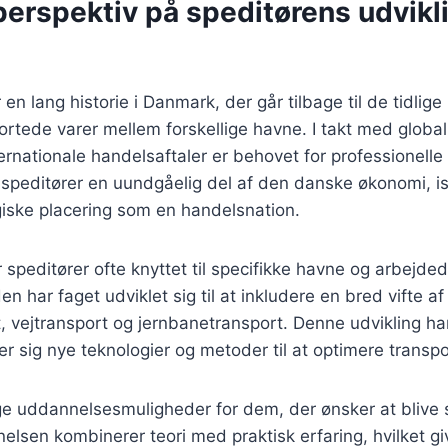
perspektiv på speditørens udvikli
 en lang historie i Danmark, der går tilbage til de tidlig
ortede varer mellem forskellige havne. I takt med globa
ternationale handelsaftaler er behovet for professionelle
r speditører en uundgåelig del af den danske økonomi, 
iske placering som en handelsnation.
 speditører ofte knyttet til specifikke havne og arbejd
en har faget udviklet sig til at inkludere en bred vifte a
t, vejtransport og jernbanetransport. Denne udvikling ha
ser sig nye teknologier og metoder til at optimere transp
e uddannelsesmuligheder for dem, der ønsker at blive s
sen kombinerer teori med praktisk erfaring, hvilket gi