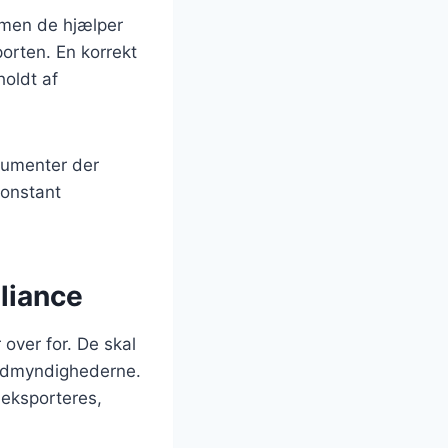
 men de hjælper
orten. En korrekt
holdt af
okumenter der
konstant
liance
over for. De skal
toldmyndighederne.
 eksporteres,