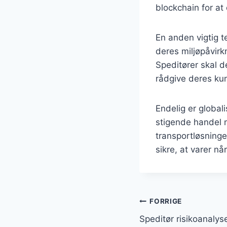
blockchain for at
En anden vigtig 
deres miljøpåvirk
Speditører skal d
rådgive deres kun
Endelig er globali
stigende handel m
transportløsninger
sikre, at varer nå
Indlægsnavi
FORRIGE
Speditør risikoanalys