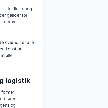
il toldklarering.
der gælder for
er der er
de overholder alle
 en konstant
at alle
g logistik
r former
peditører
igens og