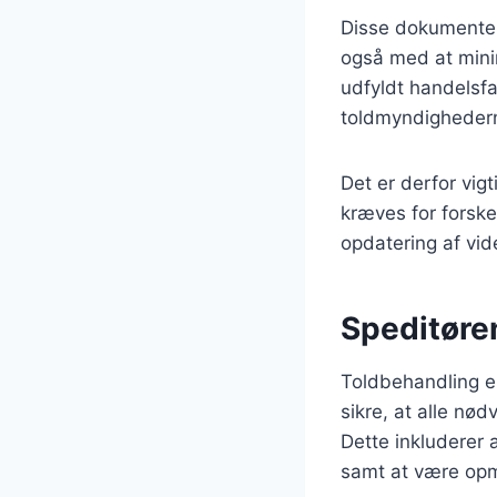
Disse dokumenter
også med at minim
udfyldt handelsfa
toldmyndigheder
Det er derfor vigt
kræves for forske
opdatering af vid
Speditøren
Toldbehandling er
sikre, at alle nø
Dette inkluderer 
samt at være opmæ