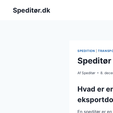
Fortsæt
Speditør.dk
til
indhold
SPEDITION
|
TRANSP
Speditør
Af
Speditør
8. dec
Hvad er en
eksportd
En speditør er en 