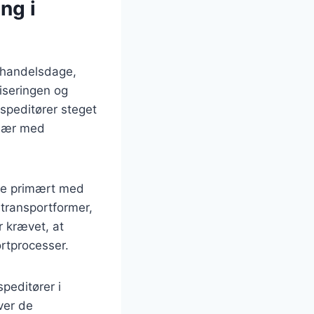
ng i
e handelsdage,
liseringen og
 speditører steget
især med
ede primært med
f transportformer,
r krævet, at
ortprocesser.
peditører i
ver de