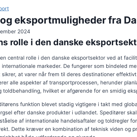
port
 og eksportmuligheder fra D
cember 2024
s rolle i den danske eksportsekt
 en central rolle i den danske eksportsektor ved at facili
 til internationale markeder. De fungerer som bindeled m
sikrer, at varer når frem til deres destinationer effektivt 
rer alle aspekter af transportprocessen, herunder plan
toldbehandling, hvilket er afgørende for en smidig eks
itørens funktion blevet stadig vigtigere i takt med glob
rgsel efter danske produkter i udlandet. Speditører ska
åelse af internationale handelsaftaler og toldregler fo
ekt. Dette kræver en kombination af teknisk viden og pra