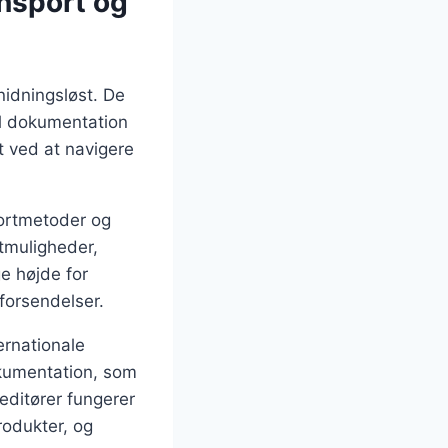
ansport og
gnidningsløst. De
il dokumentation
 ved at navigere
portmetoder og
tmuligheder,
ge højde for
forsendelser.
ternationale
okumentation, som
editører fungerer
rodukter, og