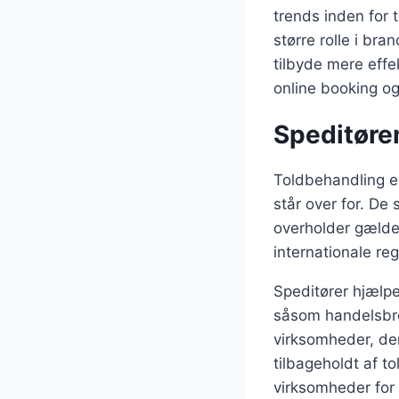
trends inden for t
større rolle i br
tilbyde mere effek
online booking og
Speditøre
Toldbehandling e
står over for. De
overholder gælden
internationale reg
Speditører hjælp
såsom handelsbrev
virksomheder, der 
tilbageholdt af 
virksomheder for