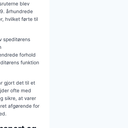
sruterne blev
19. århundrede
hvilket førte til
ev speditørens
m
 ændrede forhold
editørens funktion
 gjort det til et
ejder ofte med
 sikre, at varer
æret afgørende for
ed.