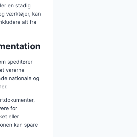
ller en stadig
og værktøjer, kan
nkludere alt fra
umentation
om speditører
 at varerne
åde nationale og
mer.
ortdokumenter,
ere for
et eller
ionen kan spare