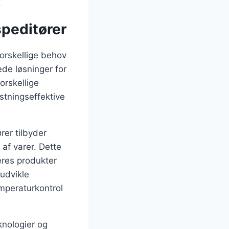
.
speditører
forskellige behov
ede løsninger for
orskellige
stningseffektive
rer tilbyder
 af varer. Dette
deres produkter
 udvikle
mperaturkontrol
knologier og