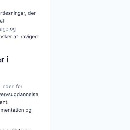
rtløsninger, der
af
lage og
nsker at navigere
r i
 inden for
rhvervsuddannelse
ent.
umentation og