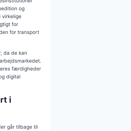
sinstitutioner
pedition og
 virkelige
tigt for
den for transport
r, da de kan
 arbejdsmarkedet.
 deres færdigheder
g digital
t i
r går tilbage til