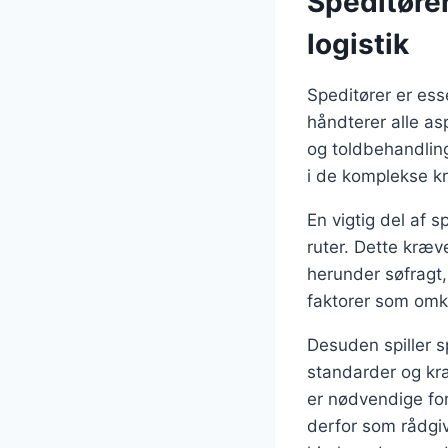
Speditøren
logistik
Speditører er esse
håndterer alle as
og toldbehandlin
i de komplekse kr
En vigtig del af 
ruter. Dette kræv
herunder søfragt,
faktorer som omko
Desuden spiller sp
standarder og kr
er nødvendige fo
derfor som rådgiv