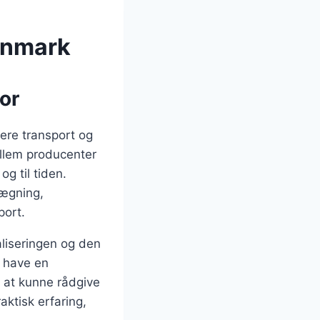
anmark
or
tere transport og
ellem producenter
og til tiden.
lægning,
port.
aliseringen og den
l have en
r at kunne rådgive
ktisk erfaring,