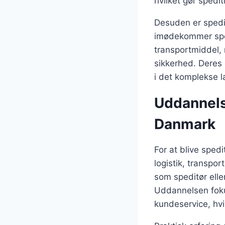
hvilket gør sped
Desuden er spedit
imødekommer speci
transportmiddel, 
sikkerhed. Deres 
i det komplekse l
Uddannelse
Danmark
For at blive sped
logistik, transpo
som speditør elle
Uddannelsen foku
kundeservice, hvil