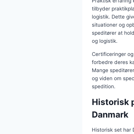
Praktisk erfaring
tilbyder praktikp
logistik. Dette g
situationer og op
speditører at hol
og logistik.
Certificeringer o
forbedre deres k
Mange speditører 
og viden om speci
spedition.
Historisk 
Danmark
Historisk set har 