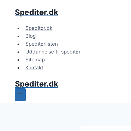
Fortsæt
Speditør.dk
til
indhold
Speditør.dk
Blog
Speditørlisten
Uddannelse til speditør
Sitemap
Kontakt
Speditør.dk