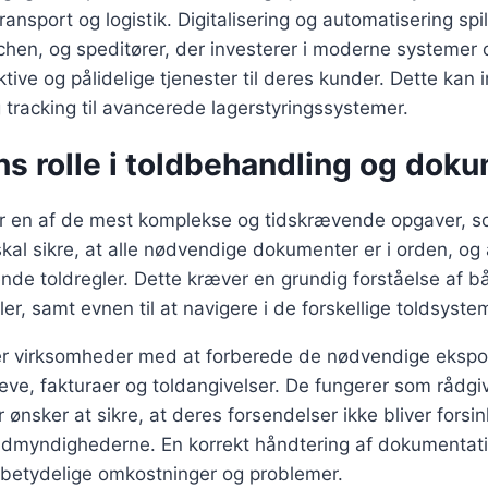
ransport og logistik. Digitalisering og automatisering spi
anchen, og speditører, der investerer i moderne systemer 
tive og pålidelige tjenester til deres kunder. Dette kan i
 tracking til avancerede lagerstyringssystemer.
ns rolle i toldbehandling og dok
r en af de mest komplekse og tidskrævende opgaver, s
 skal sikre, at alle nødvendige dokumenter er i orden, og
de toldregler. Dette kræver en grundig forståelse af b
ler, samt evnen til at navigere i de forskellige toldsyste
er virksomheder med at forberede de nødvendige eksp
e, fakturaer og toldangivelser. De fungerer som rådgiv
ønsker at sikre, at deres forsendelser ikke bliver forsink
toldmyndighederne. En korrekt håndtering af dokumentat
 betydelige omkostninger og problemer.