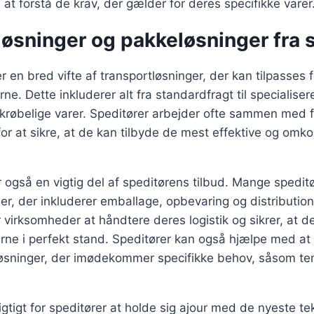
t forstå de krav, der gælder for deres specifikke varer
øsninger og pakkeløsninger fra 
r en bred vifte af transportløsninger, der kan tilpasses 
ne. Dette inkluderer alt fra standardfragt til specialiser
skrøbelige varer. Speditører arbejder ofte sammen med f
for at sikre, at de kan tilbyde de mest effektive og omko
 også en vigtig del af speditørens tilbud. Mange speditø
er, der inkluderer emballage, opbevaring og distribution
or virksomheder at håndtere deres logistik og sikrer, at 
erne i perfekt stand. Speditører kan også hjælpe med at
sninger, der imødekommer specifikke behov, såsom te
gtigt for speditører at holde sig ajour med de nyeste te