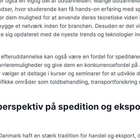
 er også en vigtig del af uddannelsen. Mange uddannelse
ladser, hvor studerende kan få hands-on erfaring med s
iver dem mulighed for at anvende deres teoretiske viden i
bygge et netværk inden for branchen. Desuden er det vig
de sig opdateret med de nyeste trends og teknologier in
g efteruddannelse kan også være en fordel for speditøre
arrieremuligheder og give dem en konkurrencefordel på
vælger at deltage i kurser og seminarer for at udvikle
fikke områder som toldbehandling, transportforsikring o
perspektiv på spedition og ekspor
Danmark haft en stærk tradition for handel og eksport, de