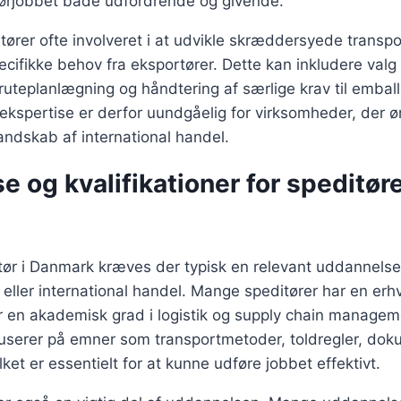
itørjobbet både udfordrende og givende.
ører ofte involveret i at udvikle skræddersyede transpo
fikke behov fra eksportører. Dette kan inkludere valg 
ruteplanlægning og håndtering af særlige krav til embal
ekspertise er derfor uundgåelig for virksomheder, der ø
andskab af international handel.
 og kvalifikationer for speditøre
itør i Danmark kræves der typisk en relevant uddannelse
rt eller international handel. Mange speditører har en e
r en akademisk grad i logistik og supply chain managem
serer på emner som transportmetoder, toldregler, dok
ket er essentielt for at kunne udføre jobbet effektivt.