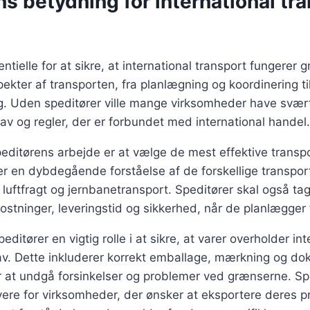
s betydning for international tr
ntielle for at sikre, at international transport fungerer 
pekter af transporten, fra planlægning og koordinering t
g. Uden speditører ville mange virksomheder have svært
av og regler, der er forbundet med international handel.
speditørens arbejde er at vælge de mest effektive trans
er en dybdegående forståelse af de forskellige transpor
 luftfragt og jernbanetransport. Speditører skal også ta
stninger, leveringstid og sikkerhed, når de planlægger 
editører en vigtig rolle i at sikre, at varer overholder in
av. Dette inkluderer korrekt emballage, mærkning og d
r at undgå forsinkelser og problemer ved grænserne. Sp
ere for virksomheder, der ønsker at eksportere deres p