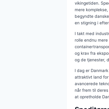
vikingetiden. Spe
mere komplekse, o
begyndte danske v
en stigning i efte
I takt med indust
rolle endnu mere
containertranspor
og krav fra ekspor
og de tjenester, d
I dag er Danmark k
attraktivt land f
avancerede teknol
når frem til dere
at opretholde Dan