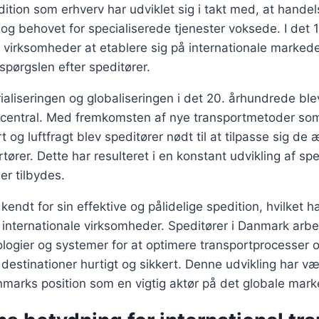
dition som erhverv har udviklet sig i takt med, at handel
g behovet for specialiserede tjenester voksede. I det 
irksomheder at etablere sig på internationale markeder, 
rspørgslen efter speditører.
rialiseringen og globaliseringen i det 20. århundrede bl
 central. Med fremkomsten af nye transportmetoder so
t og luftfragt blev speditører nødt til at tilpasse sig de
tører. Dette har resulteret i en konstant udvikling af sp
er tilbydes.
endt for sin effektive og pålidelige spedition, hvilket har
or internationale virksomheder. Speditører i Danmark arb
ogier og systemer for at optimere transportprocesser og
s destinationer hurtigt og sikkert. Denne udvikling har v
marks position som en vigtig aktør på det globale mark