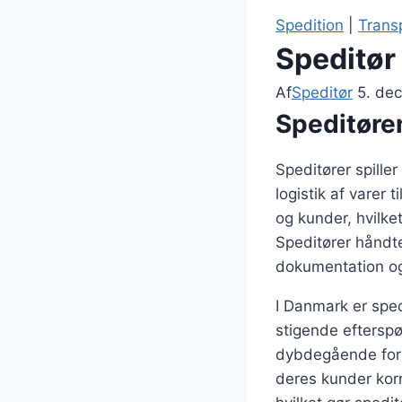
Spedition
|
Trans
Speditør
Af
Speditør
5. de
Speditøren
Speditører spiller
logistik af varer
og kunder, hvilket 
Speditører håndte
dokumentation og 
I Danmark er sped
stigende efterspø
dybdegående forst
deres kunder korr