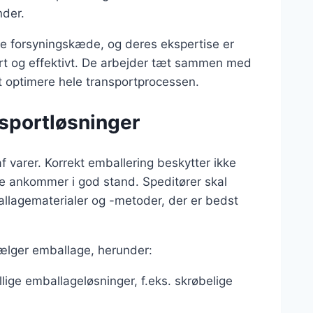
nder.
ale forsyningskæde, og deres ekspertise er
kert og effektivt. De arbejder tæt sammen med
t optimere hele transportprocessen.
nsportløsninger
af varer. Korrekt emballering beskytter ikke
de ankommer i god stand. Speditører skal
llagematerialer og -metoder, der er bedst
 vælger emballage, herunder:
llige emballageløsninger, f.eks. skrøbelige