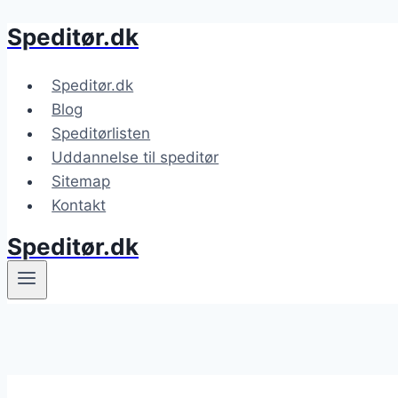
Speditør.dk
Fortsæt
til
indhold
Speditør.dk
Blog
Speditørlisten
Uddannelse til speditør
Sitemap
Kontakt
Speditør.dk