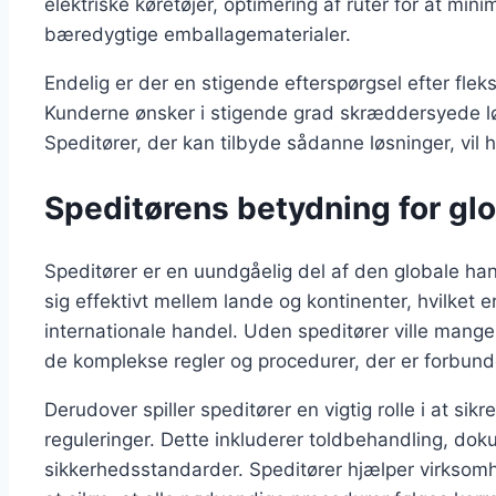
elektriske køretøjer, optimering af ruter for at mi
bæredygtige emballagematerialer.
Endelig er der en stigende efterspørgsel efter flek
Kunderne ønsker i stigende grad skræddersyede løs
Speditører, der kan tilbyde sådanne løsninger, vil 
Speditørens betydning for glo
Speditører er en uundgåelig del af den globale han
sig effektivt mellem lande og kontinenter, hvilket 
internationale handel. Uden speditører ville mang
de komplekse regler og procedurer, der er forbund
Derudover spiller speditører en vigtig rolle i at sikr
reguleringer. Dette inkluderer toldbehandling, do
sikkerhedsstandarder. Speditører hjælper virksom