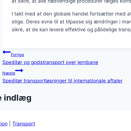
at sikre, at alle nødvendige procedurer følges korre
I takt med at den globale handel fortsætter med at
stige. Deres evne til at tilpasse sig ændringer i ma
sikre, at de kan levere effektive og pålidelige tran
Indlægsnavigation
Forrige
Speditør og godstransport over jernbane
Næste
Speditør transportløsninger til internationale aftaler
e indlæg
tion
|
Transport