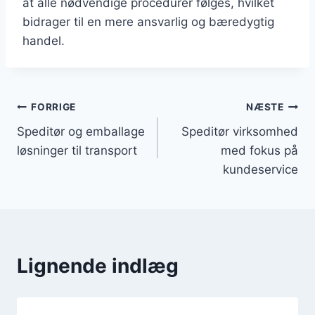
at alle nødvendige procedurer følges, hvilket
bidrager til en mere ansvarlig og bæredygtig
handel.
Indlægsnavigation
FORRIGE
NÆSTE
Speditør og emballage
Speditør virksomhed
løsninger til transport
med fokus på
kundeservice
Lignende indlæg