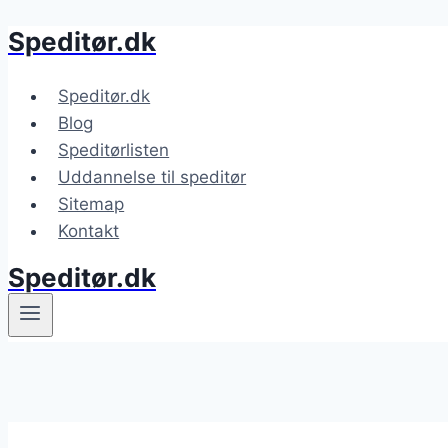
Speditør.dk
Fortsæt
til
indhold
Speditør.dk
Blog
Speditørlisten
Uddannelse til speditør
Sitemap
Kontakt
Speditør.dk