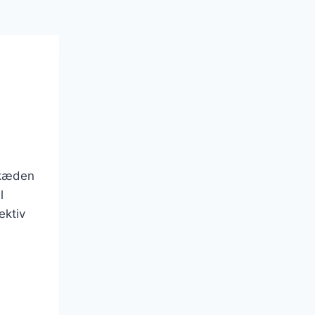
gskæden
l
ektiv