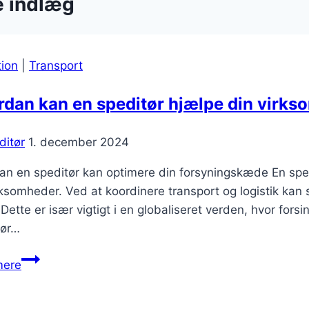
e indlæg
tion
|
Transport
dan kan en speditør hjælpe din virks
ditør
1. december 2024
n en speditør kan optimere din forsyningskæde En spedit
rksomheder. Ved at koordinere transport og logistik kan sp
 Dette er især vigtigt i en globaliseret verden, hvor fo
tør…
Hvordan
mere
kan
en