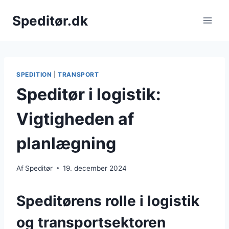
Fortsæt
Speditør.dk
til
indhold
SPEDITION
|
TRANSPORT
Speditør i logistik:
Vigtigheden af
planlægning
Af
Speditør
19. december 2024
Speditørens rolle i logistik
og transportsektoren