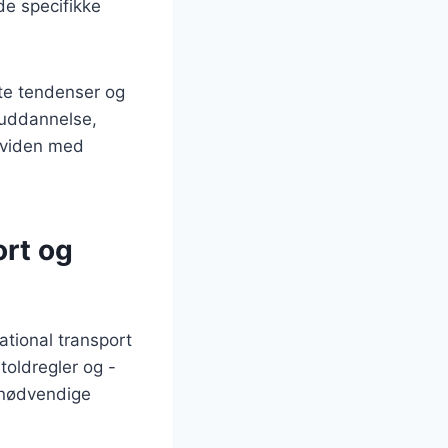
de specifikke
ste tendenser og
ruddannelse,
 viden med
ort og
ational transport
toldregler og -
e nødvendige