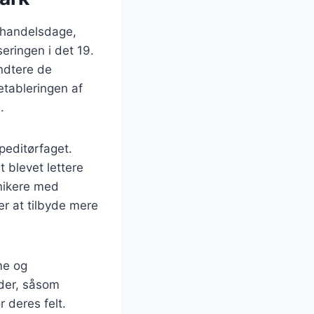
e handelsdage,
seringen i det 19.
ndtere de
etableringen af
.
speditørfaget.
 blevet lettere
nikere med
er at tilbyde mere
me og
åder, såsom
r deres felt.