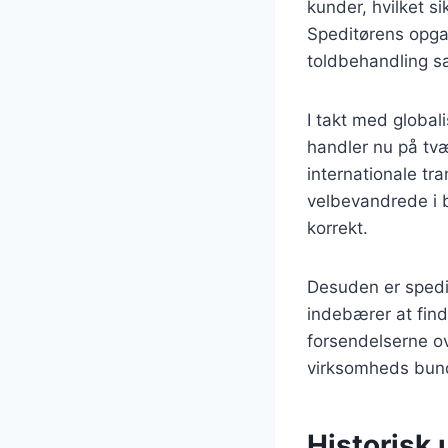
kunder, hvilket sik
Speditørens opga
toldbehandling sa
I takt med global
handler nu på tv
internationale tr
velbevandrede i b
korrekt.
Desuden er spedit
indebærer at find
forsendelserne ove
virksomheds bund
Historisk 