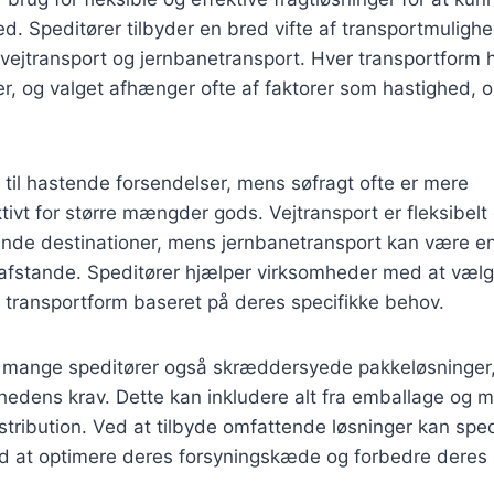
d. Speditører tilbyder en bred vifte af transportmuligh
t, vejtransport og jernbanetransport. Hver transportform 
r, og valget afhænger ofte af faktorer som hastighed, 
lt til hastende forsendelser, mens søfragt ofte er mere
ivt for større mængder gods. Vejtransport er fleksibelt
ende destinationer, mens jernbanetransport kan være e
e afstande. Speditører hjælper virksomheder med at væl
transportform baseret på deres specifikke behov.
 mange speditører også skræddersyede pakkeløsninger,
hedens krav. Dette kan inkludere alt fra emballage og m
istribution. Ved at tilbyde omfattende løsninger kan spe
 at optimere deres forsyningskæde og forbedre deres