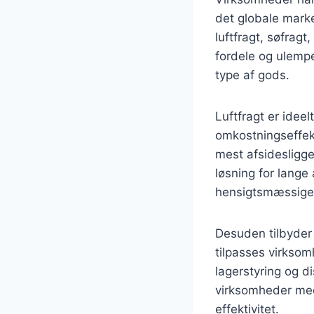
det globale marke
luftfragt, søfrag
fordele og ulempe
type af gods.
Luftfragt er idee
omkostningseffekt
mest afsidesligg
løsning for lang
hensigtsmæssige 
Desuden tilbyder
tilpasses virksom
lagerstyring og d
virksomheder med
effektivitet.