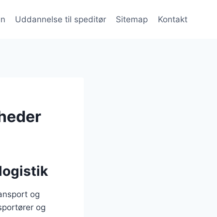
en
Uddannelse til speditør
Sitemap
Kontakt
mheder
logistik
ransport og
sportører og