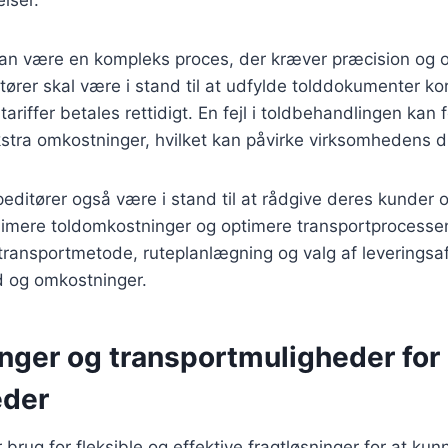
kan være en kompleks proces, der kræver præcision o
tører skal være i stand til at udfylde tolddokumenter kor
 tariffer betales rettidigt. En fejl i toldbehandlingen kan f
kstra omkostninger, hvilket kan påvirke virksomhedens dr
editører også være i stand til at rådgive deres kunder
inimere toldomkostninger og optimere transportprocesse
 transportmetode, ruteplanlægning og valg af leveringsaf
d og omkostninger.
inger og transportmuligheder for
eder
brug for fleksible og effektive fragtløsninger for at ku