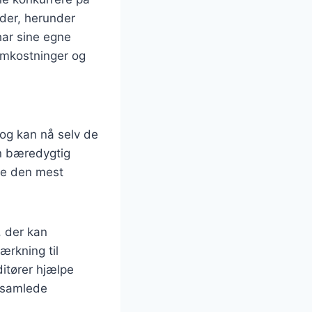
eder, herunder
har sine egne
omkostninger og
 og kan nå selv de
n bæredygtig
ge den mest
 der kan
ærkning til
ditører hjælpe
 samlede