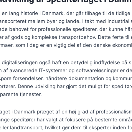
 en lang historie i Danmark, der går tilbage til de tidlig
ransporteret mellem byer og lande. I takt med industriali
de behovet for professionelle speditører, der kunne hå
 af gods og komplekse transportbehov. Dette førte til 
maer, som i dag er en vigtig del af den danske økonomi
r digitaliseringen også haft en betydelig indflydelse på 
af avancerede IT-systemer og softwareløsninger er det
t spore forsendelser, håndtere dokumentation og kommu
rtører. Denne udvikling har gjort det muligt for speditør
sparente tjenester.
faget i Danmark præget af en høj grad af professionalis
Mange speditører har valgt at fokusere på bestemte omr
 eller landtransport, hvilket gør dem til eksperter inden fo