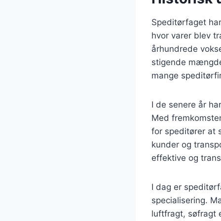
Speditørfaget har
hvor varer blev t
århundrede vokse
stigende mængder
mange speditørfir
I de senere år ha
Med fremkomsten 
for speditører a
kunder og transpo
effektive og tran
I dag er speditør
specialisering. 
luftfragt, søfragt