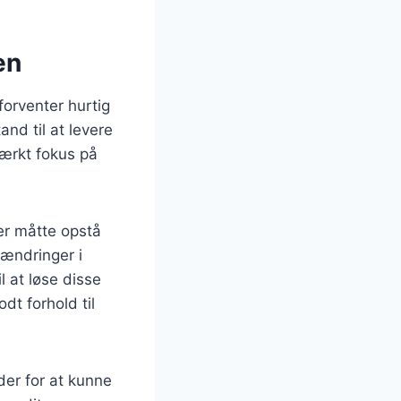
en
orventer hurtig
nd til at levere
tærkt fokus på
der måtte opstå
 ændringer i
l at løse disse
dt forhold til
der for at kunne