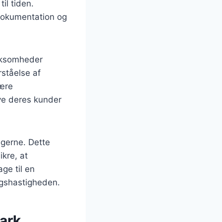
til tiden.
 dokumentation og
irksomheder
ståelse af
være
ive deres kunder
ngerne. Dette
kre, at
age til en
ngshastigheden.
mark