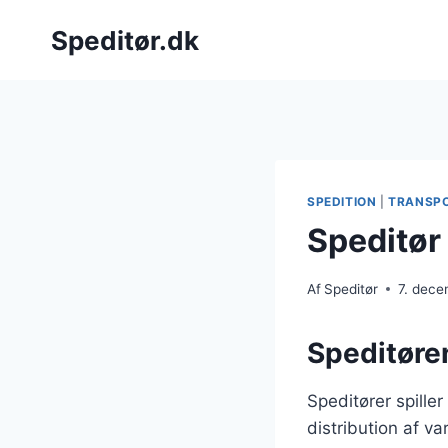
Fortsæt
Speditør.dk
til
indhold
SPEDITION
|
TRANSP
Speditør
Af
Speditør
7. dec
Speditøren
Speditører spiller
distribution af v