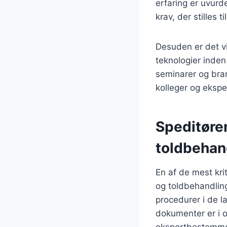
erfaring er uvurd
krav, der stilles ti
Desuden er det vi
teknologier inden
seminarer og bra
kolleger og ekspe
Speditøren
toldbehan
En af de mest kri
og toldbehandling
procedurer i de l
dokumenter er i o
eksportbestemme