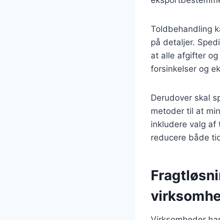
Toldbehandling 
på detaljer. Spedi
at alle afgifter og
forsinkelser og e
Derudover skal sp
metoder til at m
inkludere valg af
reducere både ti
Fragtløsn
virksomh
Virksomheder har 