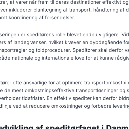
rer, at varer når frem til deres destinationer effektivt og 
ver inkluderer planlægning af transport, håndtering af
mt koordinering af forsendelser.
iseringen er speditørens rolle blevet endnu vigtigere. V
ærs af landegrænser, hvilket kræver en dybdegående for
ansportregler og toldprocedurer. Speditører skal derfor 
åde nationale og internationale love for at kunne rådg
ører ofte ansvarlige for at optimere transportomkostni
e de mest omkostningseffektive transportløsninger og si
rholder tidsfrister. En effektiv speditør kan derfor bidr
linje ved at reducere omkostninger og forbedre leveri
udvikling af speditørfaget i Dan