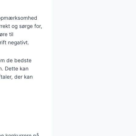
g opmærksomhed
rekt og sørge for,
øre til
ift negativt.
 om de bedste
n. Dette kan
taler, der kan
nne konkurrere på