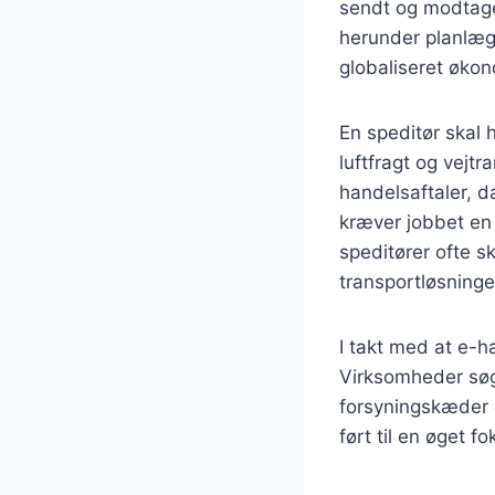
sendt og modtaget
herunder planlæg
globaliseret økon
En speditør skal 
luftfragt og vejt
handelsaftaler, d
kræver jobbet en
speditører ofte s
transportløsninge
I takt med at e-h
Virksomheder søge
forsyningskæder og
ført til en øget f