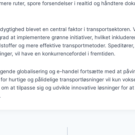
imere ruter, spore forsendelser i realtid og håndtere d
ygtighed blevet en central faktor i transportsektoren.
grad at implementere grønne initiativer, hvilket inkludere
stoffer og mere effektive transportmetoder. Speditører,
nger, vil have en konkurrencefordel i fremtiden.
tigende globalisering og e-handel fortsætte med at påvi
or hurtige og pålidelige transportløsninger vil kun vokse,
er om at tilpasse sig og udvikle innovative løsninger for
.
gation