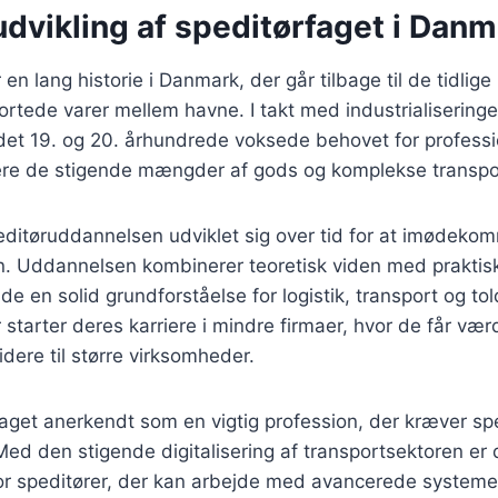
udvikling af speditørfaget i Dan
 en lang historie i Danmark, der går tilbage til de tidlig
ortede varer mellem havne. I takt med industrialisering
 det 19. og 20. århundrede voksede behovet for professio
re de stigende mængder af gods og komplekse transpor
editøruddannelsen udviklet sig over tid for at imødeko
en. Uddannelsen kombinerer teoretisk viden med praktisk 
de en solid grundforståelse for logistik, transport og to
starter deres karriere i mindre firmaer, hvor de får værdi
dere til større virksomheder.
faget anerkendt som en vigtig profession, der kræver spe
ed den stigende digitalisering af transportsektoren er
r speditører, der kan arbejde med avancerede systemer 