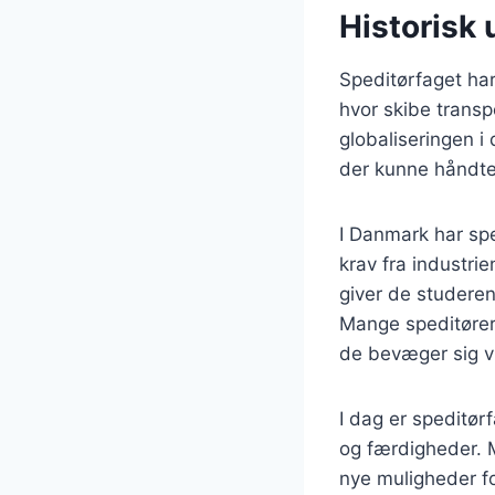
Historisk 
Speditørfaget har
hvor skibe transp
globaliseringen i
der kunne håndte
I Danmark har sp
krav fra industri
giver de studeren
Mange speditører 
de bevæger sig vi
I dag er speditør
og færdigheder. M
nye muligheder fo