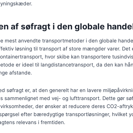
rsyningskæder.
n af søfragt i den globale hande
de mest anvendte transportmetoder i den globale handel
ektiv løsning til transport af store mængder varer. Det 
containertransport, hvor skibe kan transportere tusindvi
ode er ideel til langdistancetransport, da den kan hån
nge afstande.
d søfragt er, at den generelt har en lavere miljøpåvirkni
s sammenlignet med vej- og lufttransport. Dette gør søfr
or virksomheder, der ønsker at reducere deres CO2-aftry
spørgsel efter bæredygtige transportløsninger, hvilket y
agtens relevans i fremtiden.