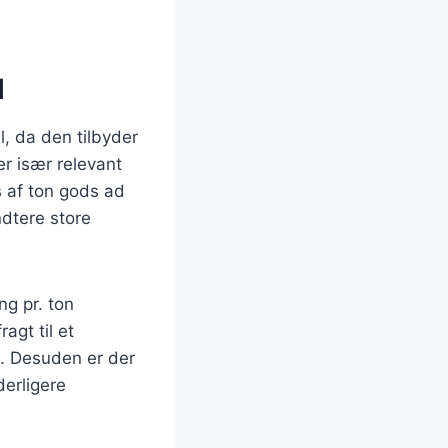
l
, da den tilbyder
er især relevant
s af ton gods ad
dtere store
ng pr. ton
agt til et
k. Desuden er der
derligere