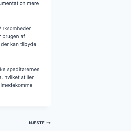
okumentation mere
 Virksomheder
r brugen af
 der kan tilbyde
rke speditørernes
 hvilket stiller
 at imødekomme
NÆSTE