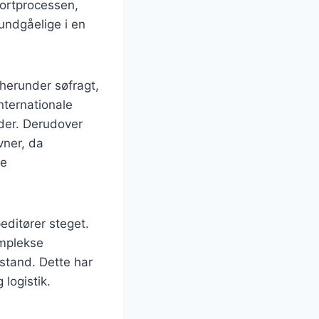
portprocessen,
undgåelige i en
 herunder søfragt,
nternationale
ider. Derudover
vner, da
te
editører steget.
omplekse
 stand. Dette har
 logistik.