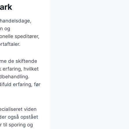
mark
e handelsdage,
en og
nelle speditører,
taftaler.
mme de skiftende
erfaring, hvilket
ldbehandling.
fuld erfaring, før
cialiseret viden
 der også opstået
til sporing og