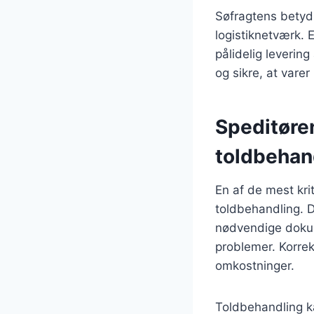
Søfragtens betydn
logistiknetværk. 
pålidelig levering
og sikre, at vare
Speditøre
toldbehan
En af de mest kri
toldbehandling. D
nødvendige dokum
problemer. Korrek
omkostninger.
Toldbehandling k