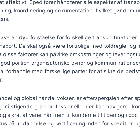
 effektivt. Speditører håndterer alle aspekter af trans
ning, koordinering og dokumentation, hvilket gør dem u
omi.
have en dyb forståelse for forskellige transportmetoder,
ransport. De skal også være fortrolige med toldregler og i
a disse faktorer kan påvirke omkostninger og leveringst
 god portion organisatoriske evner og kommunikationse
kal forhandle med forskellige parter for at sikre de beds
r.
andel og global handel vokser, er efterspørgslen efter sp
r i stigende grad professionelle, der kan navigere i k
 sikre, at varer når frem til kunderne til tiden og i god
okus på uddannelse og certificering inden for spedition og