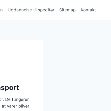
en
Uddannelse til speditør
Sitemap
Kontakt
nsport
or. De fungerer
at varer bliver