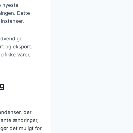
e nyeste
vningen. Dette
instanser.
nødvendige
rt og eksport.
ifikke varer,
og
endenser, der
kante ændringer,
gør det muligt for