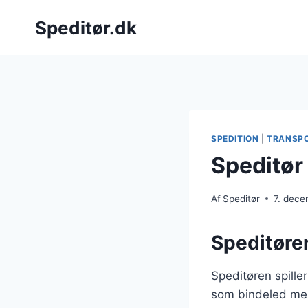
Fortsæt
Speditør.dk
til
indhold
SPEDITION
|
TRANSP
Speditør
Af
Speditør
7. dec
Speditøren
Speditøren spiller
som bindeled mell