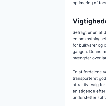
optimering af fo
Vigtighede
Søfragt er en af 
en omkostningseff
for bulkvarer og 
gangen. Denne met
mængder over la
En af fordelene ve
transporteret god
attraktivt valg f
en stigende efter
understøtter søfr