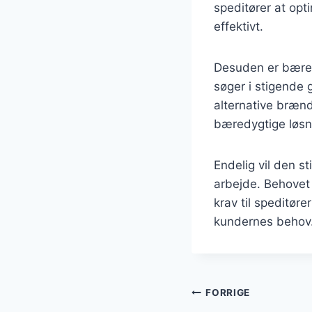
speditører at opt
effektivt.
Desuden er bæred
søger i stigende 
alternative brænd
bæredygtige løsni
Endelig vil den s
arbejde. Behovet f
krav til speditør
kundernes behov
Indlægsnavi
FORRIGE