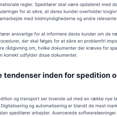
rnationale regler. Speditører skal være opdateret med d
guleringer for at sikre, at deres kunder overholder lovgi
samarbejde med toldmyndighederne og andre relevante 
tører ansvarlige for at informere deres kunder om de 
cedurer, der skal følges for at sikre en problemfri impo
re rådgivning om, hvilke dokumenter der kræves for spec
 korrekt udfylder disse dokumenter.
 tendenser inden for spedition 
edition og transport ser lovende ud med en række nye t
Digitalisering og automatisering er blandt de mest mar
rdan speditører arbejder. Avancerede softwareløsninger 