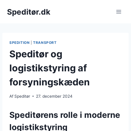
Fortsæt
Speditør.dk
til
indhold
SPEDITION
|
TRANSPORT
Speditør og
logistikstyring af
forsyningskæden
Af
Speditør
27. december 2024
Speditørens rolle i moderne
logistikstyring