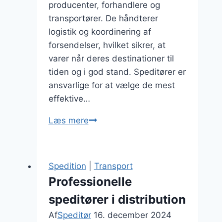
producenter, forhandlere og
transportører. De håndterer
logistik og koordinering af
forsendelser, hvilket sikrer, at
varer når deres destinationer til
tiden og i god stand. Speditører er
ansvarlige for at vælge de mest
effektive…
Speditør
Læs mere
firmaer:
hvordan
vælger
Spedition
|
Transport
man
Professionelle
det
speditører i distribution
rigtige
Af
Speditør
16. december 2024