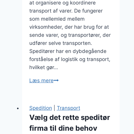
at organisere og koordinere
transport af varer. De fungerer
som mellemled mellem
virksomheder, der har brug for at
sende varer, og transportører, der
udfører selve transporten.
Speditører har en dybdegående
forståelse af logistik og transport,
hvilket gør…
Speditør
Læs mere
og
pakkeløsninger
til
Spedition
|
Transport
små
Vælg det rette speditør
virksomheder
firma til dine behov