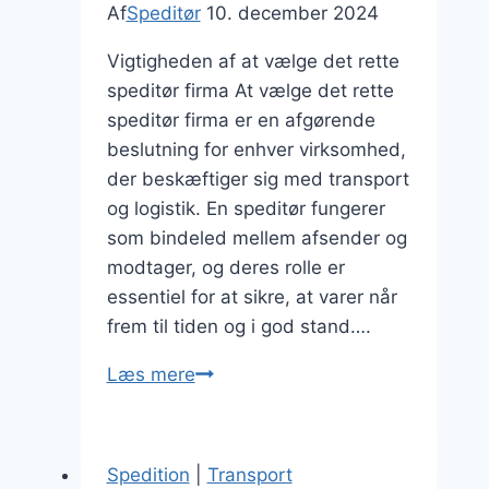
Af
Speditør
10. december 2024
Vigtigheden af at vælge det rette
speditør firma At vælge det rette
speditør firma er en afgørende
beslutning for enhver virksomhed,
der beskæftiger sig med transport
og logistik. En speditør fungerer
som bindeled mellem afsender og
modtager, og deres rolle er
essentiel for at sikre, at varer når
frem til tiden og i god stand….
Vælg
Læs mere
det
rette
speditør
Spedition
|
Transport