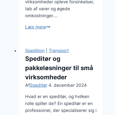
virksomheder opleve forsinkelser,
tab af varer og øgede
omkostninger….
Erfaren
Læs mere
speditør:
hvorfor
det
Spedition
|
Transport
er
Speditør og
en
pakkeløsninger til små
fordel
virksomheder
Af
Speditør
4. december 2024
Hvad er en speditør, og hvilken
rolle spiller de? En speditør er en
professionel, der specialiserer sig i