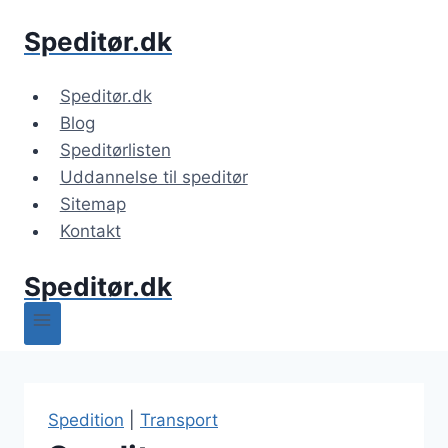
Fortsæt
Speditør.dk
til
indhold
Speditør.dk
Blog
Speditørlisten
Uddannelse til speditør
Sitemap
Kontakt
Speditør.dk
Spedition
|
Transport