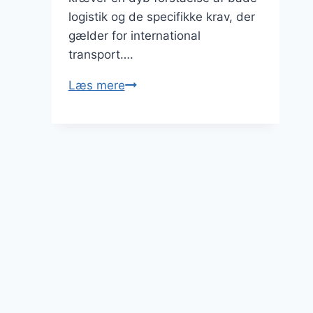
logistik og de specifikke krav, der
gælder for international
transport….
Hvordan
Læs mere
en
speditør
arbejder
med
at
opfylde
internationale
transportkrav