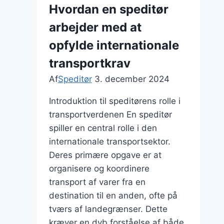
firma
Hvordan en speditør
til
arbejder med at
dine
behov
opfylde internationale
transportkrav
Af
Speditør
3. december 2024
Introduktion til speditørens rolle i
transportverdenen En speditør
spiller en central rolle i den
internationale transportsektor.
Deres primære opgave er at
organisere og koordinere
transport af varer fra en
destination til en anden, ofte på
tværs af landegrænser. Dette
kræver en dyb forståelse af både