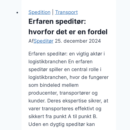
i
distribution
Spedition
|
Transport
Erfaren speditør:
hvorfor det er en fordel
Af
Speditør
25. december 2024
Erfaren speditør: en vigtig aktør i
logistikbranchen En erfaren
speditør spiller en central rolle i
logistikbranchen, hvor de fungerer
som bindeled mellem
producenter, transportører og
kunder. Deres ekspertise sikrer, at
varer transporteres effektivt og
sikkert fra punkt A til punkt B.
Uden en dygtig speditør kan