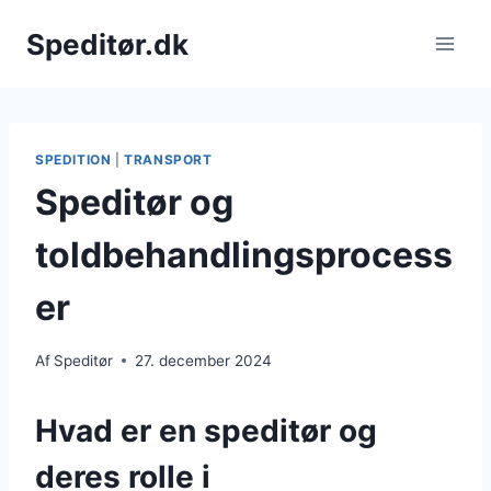
Fortsæt
Speditør.dk
til
indhold
SPEDITION
|
TRANSPORT
Speditør og
toldbehandlingsprocess
er
Af
Speditør
27. december 2024
Hvad er en speditør og
deres rolle i