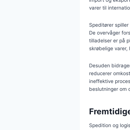
varer til interna
Speditører spiller 
De overvåger fors
tilladelser er på 
skrøbelige varer,
Desuden bidrager 
reducerer omkostn
ineffektive proc
beslutninger om d
Fremtidige
Spedition og logis