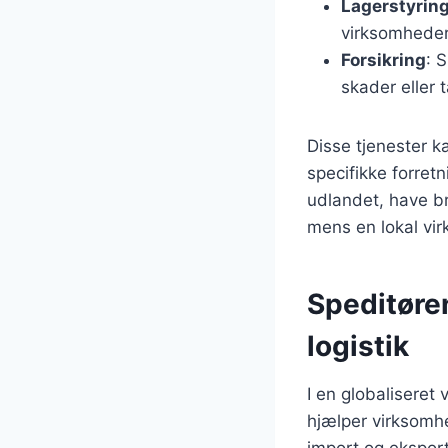
Lagerstyrin
virksomheder
Forsikring
: 
skader eller 
Disse tjenester 
specifikke forret
udlandet, have br
mens en lokal vi
Speditøren
logistik
I en globaliseret 
hjælper virksomhe
import og ekspor