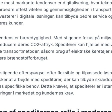
e mest markante tendenser er digitalisering, hvor teknol
t forbedre effektiviteten og gennemsigtigheden i transpor
vesterer i digitale løsninger, kan tilbyde bedre service o
deres kunder.
tendens er bæredygtighed. Med stigende fokus på miljø
reducere deres CO2-aftryk. Speditører kan hjælpe med 
transportmetoder, såsom brug af elektriske køretøjer e
mere brændstofforbruget.
stigende efterspørgsel efter fleksible og tilpassede løsn
ker at arbejde med speditører, der kan tilbyde skrædde
es specifikke behov. Dette kræver, at speditører er i stand
ndringer i markedet og kundernes krav.