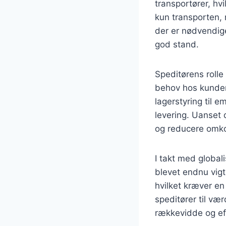
transportører, hv
kun transporten,
der er nødvendige 
god stand.
Speditørens rolle
behov hos kundern
lagerstyring til 
levering. Uanset 
og reducere omko
I takt med global
blevet endnu vigti
hvilket kræver e
speditører til væ
rækkevidde og eff