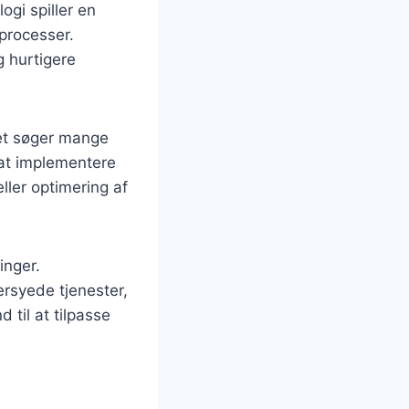
ogi spiller en
tprocesser.
g hurtigere
et søger mange
at implementere
ller optimering af
inger.
rsyede tjenester,
 til at tilpasse