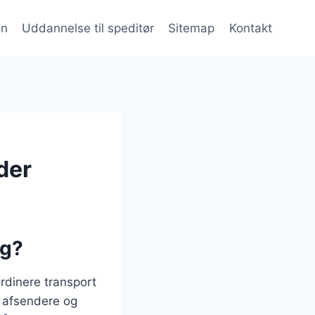
en
Uddannelse til speditør
Sitemap
Kontakt
der
ng?
ordinere transport
m afsendere og