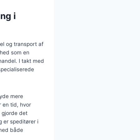
ng i
el og transport af
enhed som en
handel. I takt med
pecialiserede
lbyde mere
 en tid, hvor
 gjorde det
g er speditører i
 med både