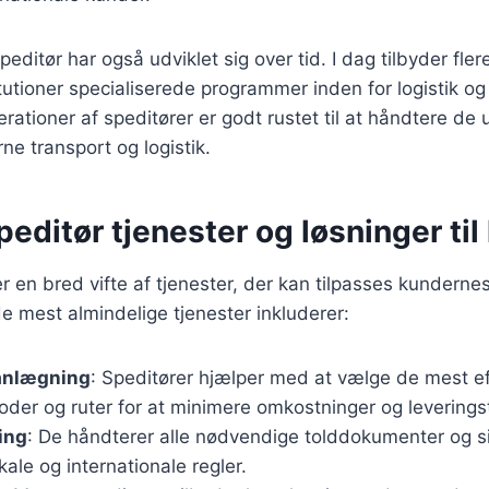
editør har også udviklet sig over tid. I dag tilbyder fle
utioner specialiserede programmer inden for logistik og 
erationer af speditører er godt rustet til at håndtere de 
e transport og logistik.
peditør tjenester og løsninger ti
er en bred vifte af tjenester, der kan tilpasses kunderne
e mest almindelige tjenester inkluderer:
anlægning
: Speditører hjælper med at vælge de mest ef
der og ruter for at minimere omkostninger og leveringst
ing
: De håndterer alle nødvendige tolddokumenter og sik
kale og internationale regler.