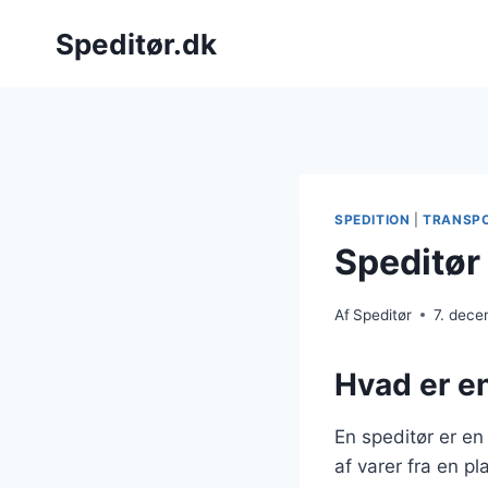
Fortsæt
Speditør.dk
til
indhold
SPEDITION
|
TRANSP
Speditør 
Af
Speditør
7. dec
Hvad er en
En speditør er en 
af varer fra en p