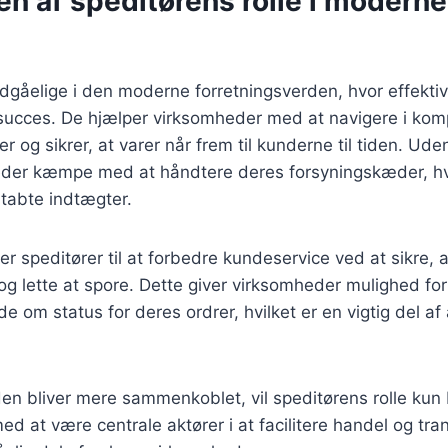
n af speditørens rolle i moderne
dgåelige i den moderne forretningsverden, hvor effektiv
 succes. De hjælper virksomheder med at navigere i kom
er og sikrer, at varer når frem til kunderne til tiden. Uden
er kæmpe med at håndtere deres forsyningskæder, hvi
g tabte indtægter.
r speditører til at forbedre kundeservice ved at sikre, a
og lette at spore. Dette giver virksomheder mulighed for
 om status for deres ordrer, hvilket er en vigtig del af 
den bliver mere sammenkoblet, vil speditørens rolle kun b
ed at være centrale aktører i at facilitere handel og tran