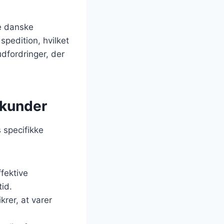
re danske
spedition, hvilket
udfordringer, der
l kunder
s specifikke
fektive
id.
rer, at varer