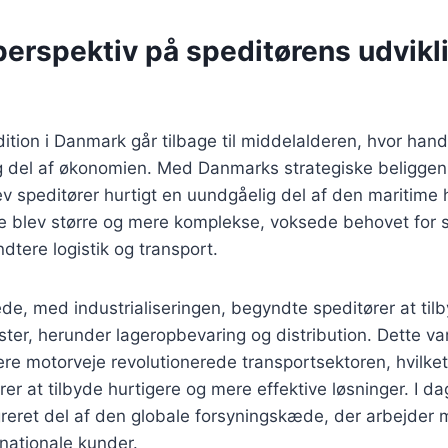
perspektiv på speditørens udvikli
ition i Danmark går tilbage til middelalderen, hvor hand
tig del af økonomien. Med Danmarks strategiske beligg
v speditører hurtigt en uundgåelig del af den maritime 
e blev større og mere komplekse, voksede behovet for s
åndtere logistik og transport.
ede, med industrialiseringen, begyndte speditører at ti
ter, herunder lageropbevaring og distribution. Dette var
re motorveje revolutionerede transportsektoren, hvilket
rer at tilbyde hurtigere og mere effektive løsninger. I da
reret del af den globale forsyningskæde, der arbejder
rnationale kunder.