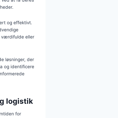
gheder.
ert og effektivt.
ødvendige
 værdifulde eller
e løsninger, der
a og identificere
 informerede
g logistik
emtiden for