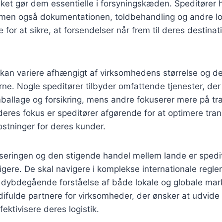
ilket gør dem essentielle i forsyningskæden. Speditører 
 men også dokumentationen, toldbehandling og andre lo
for at sikre, at forsendelser når frem til deres destinatio
 kan variere afhængigt af virksomhedens størrelse og de
e. Nogle speditører tilbyder omfattende tjenester, der i
emballage og forsikring, mens andre fokuserer mere på tr
deres fokus er speditører afgørende for at optimere tra
stninger for deres kunder.
iseringen og den stigende handel mellem lande er spedit
gere. De skal navigere i komplekse internationale regler 
n dybdegående forståelse af både lokale og globale mar
rdifulde partnere for virksomheder, der ønsker at udvide
ektivisere deres logistik.