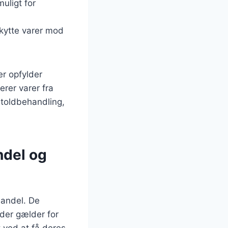
uligt for
skytte varer mod
er opfylder
rer varer fra
 toldbehandling,
ndel og
 handel. De
der gælder for
 ved at få deres