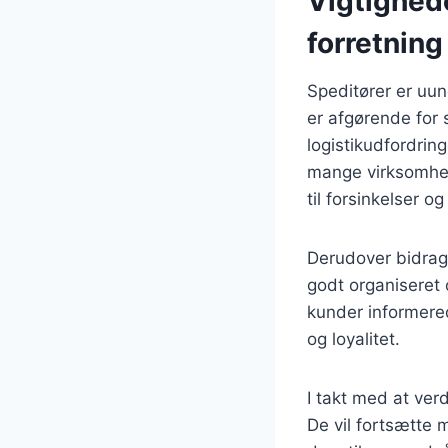
Vigtighede
forretning
Speditører er uun
er afgørende for
logistikudfordring
mange virksomhed
til forsinkelser o
Derudover bidrage
godt organiseret 
kunder informerede
og loyalitet.
I takt med at ver
De vil fortsætte m