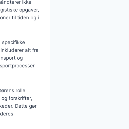
håndterer ikke
gistiske opgaver,
ner til tiden og i
 specifikke
nkluderer alt fra
ansport og
nsportprocesser
ørens rolle
og forskrifter,
keder. Dette gør
 deres