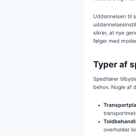
Uddannelsen til sp
uddannelsesinstit
sikrer, at nye gen
følger med modern
Typer af s
Speditører tilbyd
behov. Nogle af d
Transportpl
transportmeto
Toldbehandl
overholder lo