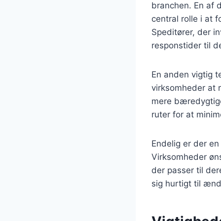
branchen. En af d
central rolle i a
Speditører, der in
responstider til 
En anden vigtig 
virksomheder at 
mere bæredygtige 
ruter for at mini
Endelig er der en 
Virksomheder øns
der passer til der
sig hurtigt til æ