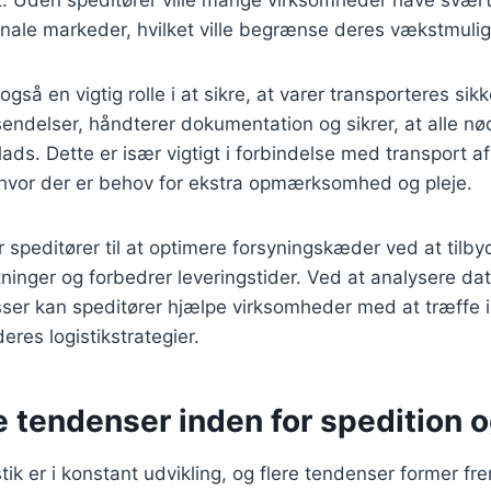
tionale markeder, hvilket ville begrænse deres vækstmuli
også en vigtig rolle i at sikre, at varer transporteres sikk
endelser, håndterer dokumentation og sikrer, at alle n
plads. Dette er især vigtigt i forbindelse med transport af
 hvor der er behov for ekstra opmærksomhed og pleje.
speditører til at optimere forsyningskæder ved at tilbyd
inger og forbedrer leveringstider. Ved at analysere dat
esser kan speditører hjælpe virksomheder med at træffe
eres logistikstrategier.
 tendenser inden for spedition o
tik er i konstant udvikling, og flere tendenser former fr