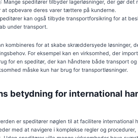
g
: Mange speditører tilbyder lagerløsninger, der gør det m
 at opbevare deres varer tættere på kunderne.
Speditører kan også tilbyde transportforsikring for at be
tab under transport.
kan kombineres for at skabe skræddersyede løsninger, d
ningsbehov. For eksempel kan en virksomhed, der importe
ug for en speditør, der kan håndtere både transport og
rksomhed måske kun har brug for transportløsninger.
s betydning for international ha
verden er speditører nøglen til at facilitere international
der med at navigere i komplekse regler og procedurer, 
t. Uden speditører ville mange virksomheder have svært