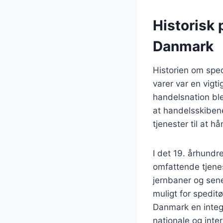
Historisk 
Danmark
Historien om sped
varer var en vig
handelsnation ble
at handelsskiben
tjenester til at h
I det 19. århundr
omfattende tjenes
jernbaner og sene
muligt for speditø
Danmark en integ
nationale og inte