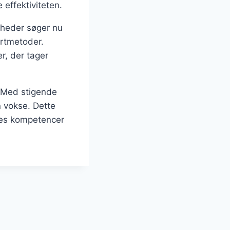
effektiviteten.
mheder søger nu
ortmetoder.
er, der tager
. Med stigende
n vokse. Dette
eres kompetencer