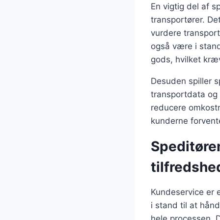
En vigtig del af 
transportører. De
vurdere transpor
også være i stand
gods, hvilket kr
Desuden spiller sp
transportdata og 
reducere omkostnin
kunderne forvente
Speditøre
tilfredshe
Kundeservice er e
i stand til at hå
hele processen. D