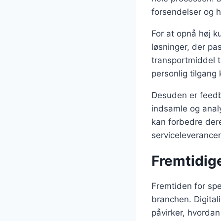
forsendelser og h
For at opnå høj k
løsninger, der pa
transportmiddel t
personlig tilgang 
Desuden er feedba
indsamle og analy
kan forbedre deres
serviceleverancen
Fremtidige
Fremtiden for spe
branchen. Digital
påvirker, hvorda