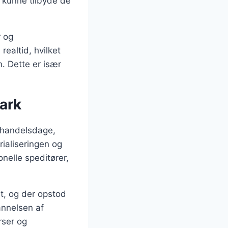
t kunne tilbyde de
r og
realtid, hvilket
. Dette er især
mark
e handelsdage,
rialiseringen og
nelle speditører,
t, og der opstod
annelsen af
rser og