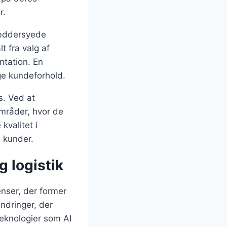
r.
kræddersyede
t fra valg af
ntation. En
ige kundeforhold.
s. Ved at
områder, hvor de
kvalitet i
s kunder.
g logistik
nser, der former
ndringer, der
eknologier som AI