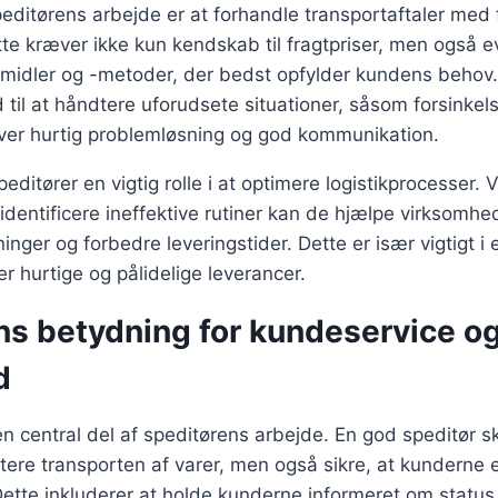
speditørens arbejde er at forhandle transportaftaler med 
tte kræver ikke kun kendskab til fragtpriser, men også ev
tmidler og -metoder, der bedst opfylder kundens behov.
 til at håndtere uforudsete situationer, såsom forsinkels
æver hurtig problemløsning og god kommunikation.
editører en vigtig rolle i at optimere logistikprocesser.
identificere ineffektive rutiner kan de hjælpe virksomh
ger og forbedre leveringstider. Dette er især vigtigt i e
r hurtige og pålidelige leverancer.
ns betydning for kundeservice o
d
n central del af speditørens arbejde. En god speditør s
ndtere transporten af varer, men også sikre, at kunderne 
ette inkluderer at holde kunderne informeret om status