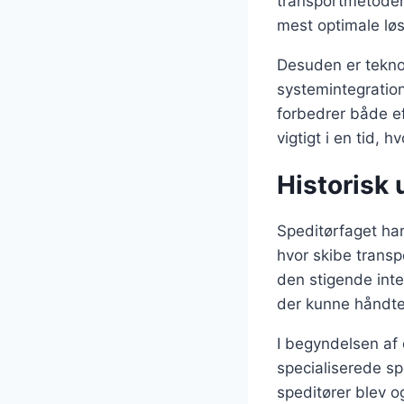
transportmetoder,
mest optimale løs
Desuden er teknolo
systemintegration 
forbedrer både ef
vigtigt i en tid, 
Historisk 
Speditørfaget har
hvor skibe transp
den stigende inte
der kunne håndte
I begyndelsen af 
specialiserede sp
speditører blev og