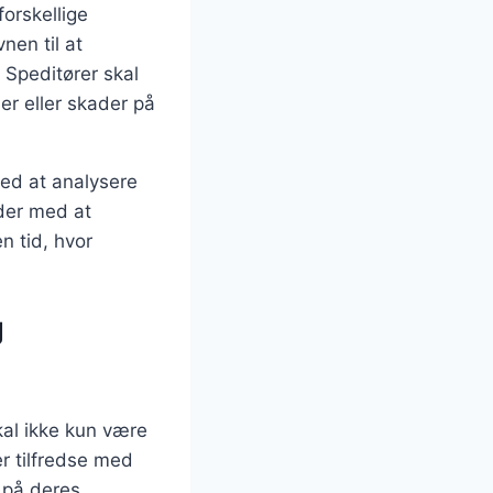
forskellige
nen til at
 Speditører skal
er eller skader på
 Ved at analysere
eder med at
n tid, hvor
g
kal ikke kun være
er tilfredse med
 på deres