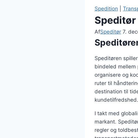
Spedition
|
Trans
Speditør 
Af
Speditør
7. de
Speditøren
Speditøren spille
bindeled mellem 
organisere og koor
ruter til håndteri
destination til ti
kundetilfredshed
I takt med global
markant. Speditør
regler og toldbe