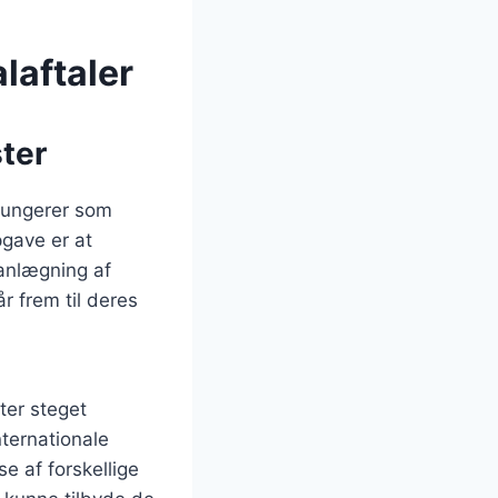
laftaler
ter
 fungerer som
gave er at
lanlægning af
r frem til deres
ter steget
nternationale
e af forskellige