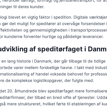
 herunder søfragt, luftfragt og jernbanetransport, for a
ninger til deres kunder.
gi blevet en vigtig faktor i spedition. Digitale værktøje
gør det muligt for speditører at overvåge forsendelser i 
fektiviteten og gennemsigtigheden i transportprocessen
hvor kunderne forventer hurtige og pålidelige leverancer.
udvikling af speditørfaget i Dan
 en lang historie i Danmark, der går tilbage til de tidlig
ortede varer mellem forskellige havne. I takt med indust
rnationalisering af handel voksede behovet for professio
re de komplekse logistikopgaver, der fulgte med.
det 20. århundrede blev speditørfaget mere formalisere
editørfirmaer, der tilbød en bred vifte af tjenester. Udd
så mere struktureret, hvilket førte til etableringen af ku