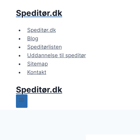
Fortsæt
Speditør.dk
til
indhold
Speditør.dk
Blog
Speditørlisten
Uddannelse til speditør
Sitemap
Kontakt
Speditør.dk