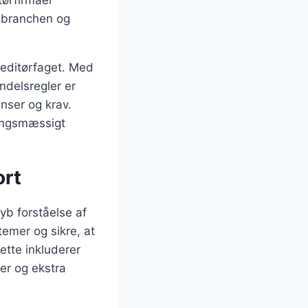
i branchen og
peditørfaget. Med
ndelsregler er
nser og krav.
ningsmæssigt
ort
yb forståelse af
temer og sikre, at
ette inkluderer
er og ekstra