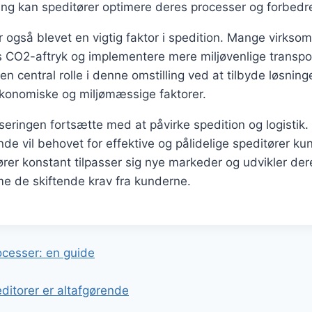
ng kan speditører optimere deres processer og forbedre 
også blevet en vigtig faktor i spedition. Mange virkso
s CO2-aftryk og implementere mere miljøvenlige transp
 en central rolle i denne omstilling ved at tilbyde løsning
økonomiske og miljømæssige faktorer.
liseringen fortsætte med at påvirke spedition og logistik
de vil behovet for effektive og pålidelige speditører ku
ører konstant tilpasser sig nye markeder og udvikler d
e de skiftende krav fra kunderne.
gation
ocesser: en guide
ditorer er altafgørende