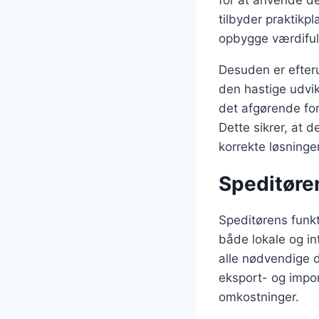
tilbyder praktikp
opbygge værdifu
Desuden er efteru
den hastige udvik
det afgørende for
Dette sikrer, at 
korrekte løsninger
Speditøren
Speditørens funkt
både lokale og int
alle nødvendige d
eksport- og impor
omkostninger.