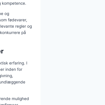
og kompetence.
me og
åsom fødevarer,
levante regler og
 konkurrere på
er
isk erfaring. I
er inden for
ivning,
 grundlæggende
erende mulighed
tørfirmaer