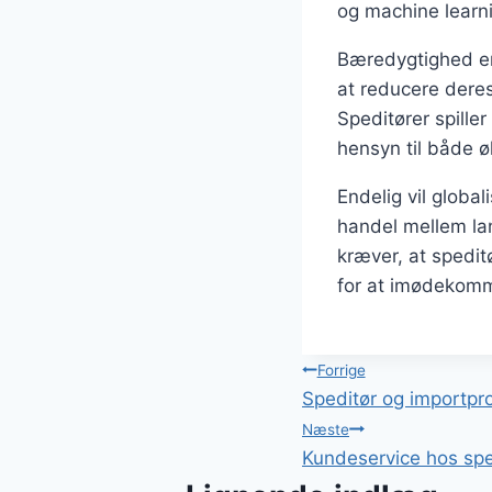
og machine learni
Bæredygtighed er 
at reducere dere
Speditører spiller
hensyn til både 
Endelig vil globa
handel mellem lan
kræver, at spedit
for at imødekomm
Indlægsnavi
Forrige
Speditør og importpr
Næste
Kundeservice hos spe