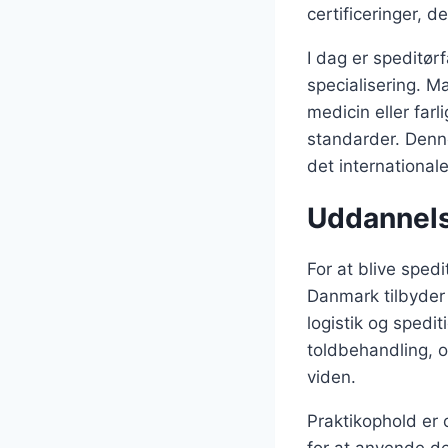
certificeringer, 
I dag er speditør
specialisering. M
medicin eller far
standarder. Denne
det international
Uddannelse
For at blive spedi
Danmark tilbyder 
logistik og spedi
toldbehandling, o
viden.
Praktikophold er 
for at anvende de