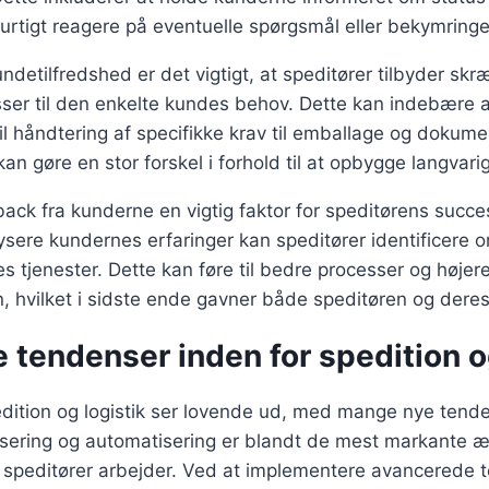
urtigt reagere på eventuelle spørgsmål eller bekymringe
undetilfredshed er det vigtigt, at speditører tilbyder s
sser til den enkelte kundes behov. Dette kan indebære al
il håndtering af specifikke krav til emballage og dokume
kan gøre en stor forskel i forhold til at opbygge langvar
ck fra kunderne en vigtig faktor for speditørens succe
sere kundernes erfaringer kan speditører identificere 
 tjenester. Dette kan føre til bedre processer og højere 
, hvilket i sidste ende gavner både speditøren og dere
 tendenser inden for spedition o
dition og logistik ser lovende ud, med mange nye tende
isering og automatisering er blandt de mest markante æ
n speditører arbejder. Ved at implementere avancerede t