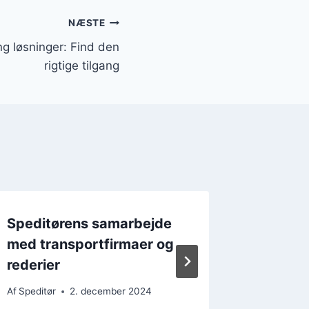
NÆSTE
ng løsninger: Find den
rigtige tilgang
Speditørens samarbejde
Speditør
med transportfirmaer og
distrib
rederier
Af
Speditør
Af
Speditør
2. december 2024