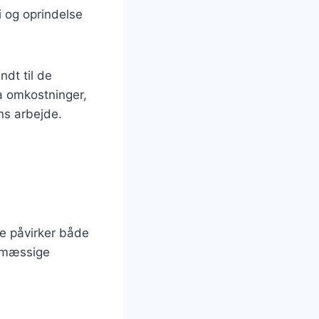
i og oprindelse
ndt til de
ra omkostninger,
ns arbejde.
de påvirker både
tsmæssige