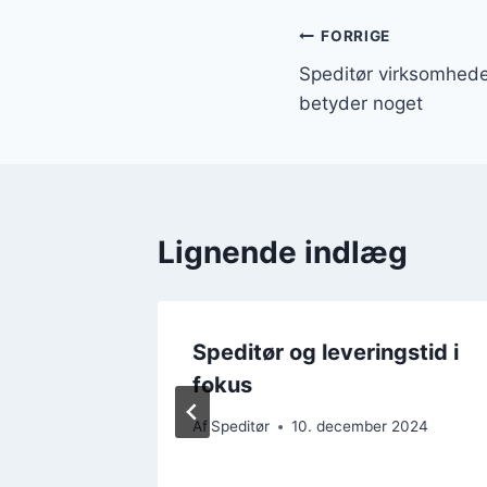
Indlægsnavi
FORRIGE
Speditør virksomhede
betyder noget
Lignende indlæg
Speditør og leveringstid i
 der
fokus
r
Af
Speditør
10. december 2024
2024