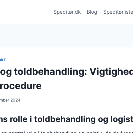
Speditør.dk
Blog
Speditørlist
ORT
 og toldbehandling: Vigtighe
procedure
ember 2024
s rolle i toldbehandling og logist