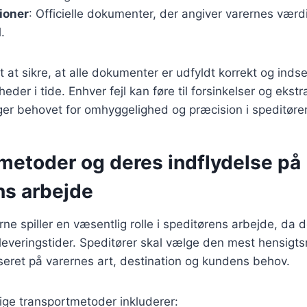
ioner
: Officielle dokumenter, der angiver varernes værd
.
t at sikre, at alle dokumenter er udfyldt korrekt og indse
der i tide. Enhver fejl kan føre til forsinkelser og ekst
ger behovet for omhyggelighed og præcision i speditøre
metoder og deres indflydelse på
ns arbejde
e spiller en væsentlig rolle i speditørens arbejde, da 
leveringstider. Speditører skal vælge den mest hensig
eret på varernes art, destination og kundens behov.
ige transportmetoder inkluderer: