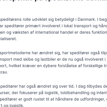
 speditørens rolle udviklet sig betydeligt i Danmark. I be
r speditører primært involveret i lokal transport og hånd
en og væksten af international handel er deres funktio
aliseret.
nsportmetoderne har ændret sig, har speditører også tilp
sport med skibe og lastbiler er de nu også involveret i 
ort, hvilket kræver en dybere forståelse af forskellige 
krav.
editører har også ændret sig over tid. I dag tilbydes d
rser, der fokuserer på logistik, toldbehandling og inter
 speditører er godt rustet til at håndtere de udfordringer
 og logistik.