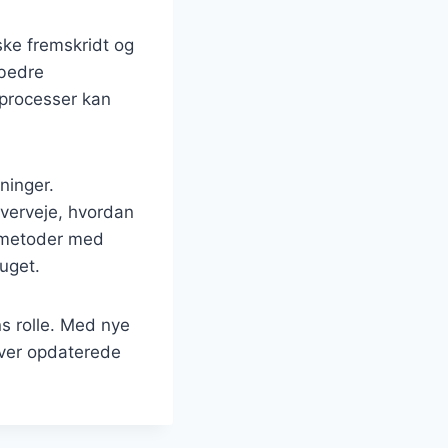
ske fremskridt og
rbedre
sprocesser kan
ninger.
verveje, hvordan
rtmetoder med
ruget.
ns rolle. Med nye
liver opdaterede