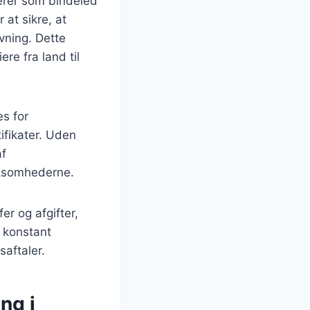
gerer som bindeled
at sikre, at
vning. Dette
re fra land til
s for
ifikater. Uden
af
rksomhederne.
er og afgifter,
 konstant
saftaler.
ng i