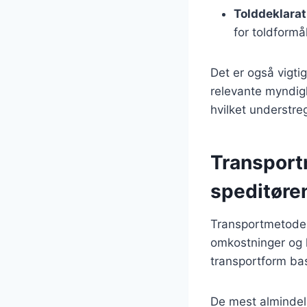
Tolddeklarat
for toldformål
Det er også vigtig
relevante myndighe
hvilket understre
Transport
speditøre
Transportmetodern
omkostninger og 
transportform bas
De mest almindel