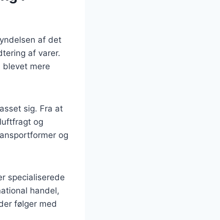
gyndelsen af det
tering af varer.
n blevet mere
asset sig. Fra at
luftfragt og
transportformer og
er specialiserede
national handel,
, der følger med