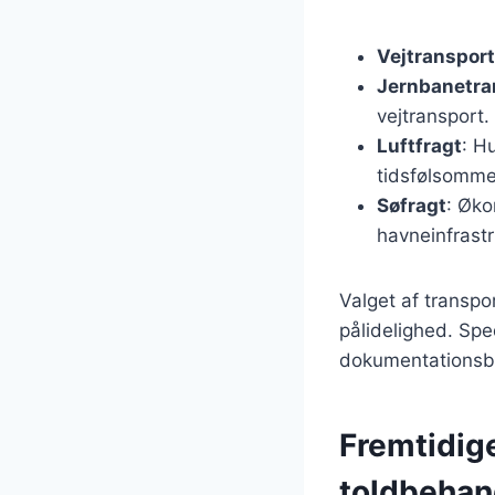
Vejtransport
Jernbanetra
vejtransport.
Luftfragt
: H
tidsfølsomme
Søfragt
: Øk
havneinfrastr
Valget af transpo
pålidelighed. Spe
dokumentationsbe
Fremtidige
toldbehan