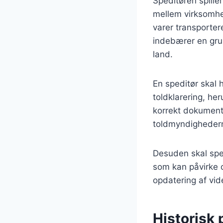
Speditøren spille
mellem virksomhe
varer transporte
indebærer en grun
land.
En speditør skal
toldklarering, he
korrekt dokumenta
toldmyndighedern
Desuden skal spedi
som kan påvirke 
opdatering af vid
Historisk 