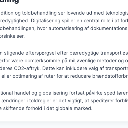
edition og toldbehandling ser lovende ud med teknologi
dygtighed. Digitalisering spiller en central rolle i at fo
toldbehandlingen, hvor automatisering af dokumentation
orsinkelser.
 stigende efterspørgsel efter bæredygtige transportløs
derfor være opmærksomme på miljøvenlige metoder og o
deres CO2-aftryk. Dette kan inkludere valg af transpo
 eller optimering af ruter for at reducere brændstofforb
ational handel og globalisering fortsat påvirke speditøre
ændringer i toldregler er det vigtigt, at speditører forb
de skiftende forhold i det globale marked.