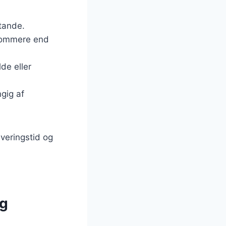
stande.
gsommere end
de eller
gig af
veringstid og
og