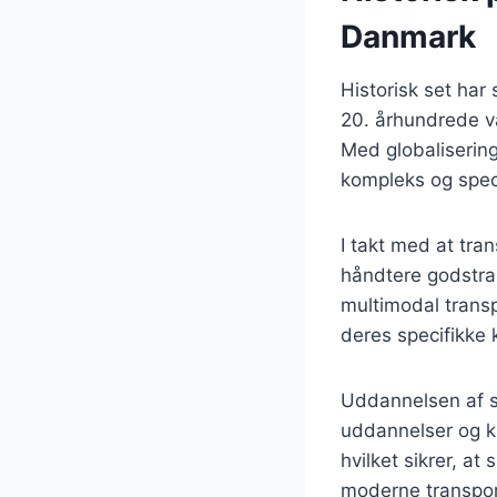
Danmark
Historisk set har
20. århundrede va
Med globalisering
kompleks og speci
I takt med at tra
håndtere godstran
multimodal transp
deres specifikke 
Uddannelsen af sp
uddannelser og ku
hvilket sikrer, at
moderne transport