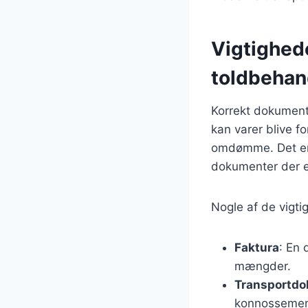
Vigtighed
toldbehan
Korrekt dokumenta
kan varer blive f
omdømme. Det er d
dokumenter der er
Nogle af de vigti
Faktura
: En 
mængder.
Transportd
konnossement