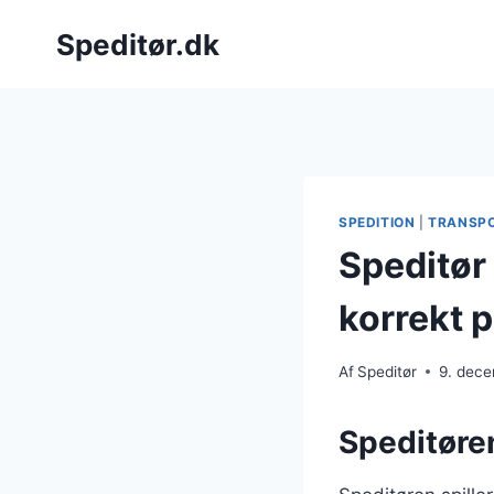
Fortsæt
Speditør.dk
til
indhold
SPEDITION
|
TRANSP
Speditør
korrekt 
Af
Speditør
9. dec
Speditøren