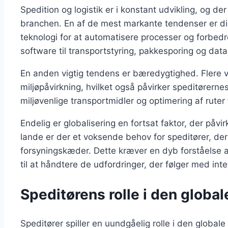
Spedition og logistik er i konstant udvikling, og de
branchen. En af de mest markante tendenser er digi
teknologi for at automatisere processer og forbedre
software til transportstyring, pakkesporing og dat
En anden vigtig tendens er bæredygtighed. Flere 
miljøpåvirkning, hvilket også påvirker speditørern
miljøvenlige transportmidler og optimering af rute
Endelig er globalisering en fortsat faktor, der påv
lande er der et voksende behov for speditører, der
forsyningskæder. Dette kræver en dyb forståelse a
til at håndtere de udfordringer, der følger med inte
Speditørens rolle i den globa
Speditører spiller en uundgåelig rolle i den globa