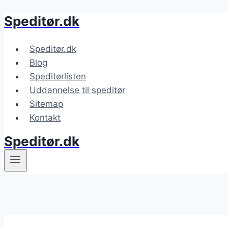
Speditør.dk
Fortsæt
til
indhold
Speditør.dk
Blog
Speditørlisten
Uddannelse til speditør
Sitemap
Kontakt
Speditør.dk