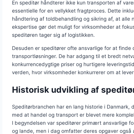
En speditør håndterer ikke kun transporten af var
essentielle for en vellykket fragtproces. Dette inkl
håndtering af toldbehandling og sikring af, at all
ekspertise gør det muligt for virksomheder at fok
speditøren tager sig af logistikken.
Desuden er speditører ofte ansvarlige for at find
transportløsninger. De har adgang til et bredt netv
konkurrencedygtige priser og hurtigere leveringstide
verden, hvor virksomheder konkurrerer om at levere
Historisk udvikling af spedit
Speditørbranchen har en lang historie i Danmark, der
med at handel og transport er blevet mere kompleks
I begyndelsen var speditører primært ansvarlige fo
og lande, men i dag omfatter deres opgaver også a