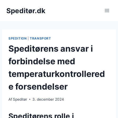
Fortsæt
Speditør.dk
til
indhold
SPEDITION
|
TRANSPORT
Speditørens ansvar i
forbindelse med
temperaturkontrollered
e forsendelser
Af
Speditør
3. december 2024
Speditørens rolle i