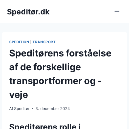
Fortsæt
Speditør.dk
til
indhold
SPEDITION
|
TRANSPORT
Speditørens forståelse
af de forskellige
transportformer og -
veje
Af
Speditør
3. december 2024
Speditørens rolle i