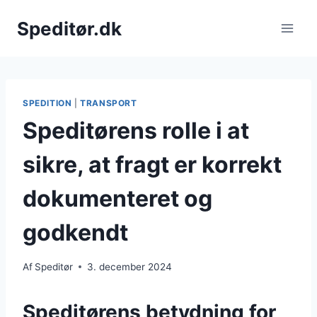
Fortsæt
Speditør.dk
til
indhold
SPEDITION
|
TRANSPORT
Speditørens rolle i at
sikre, at fragt er korrekt
dokumenteret og
godkendt
Af
Speditør
3. december 2024
Speditørens betydning for