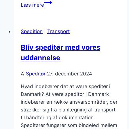
Speditørens
Læs mere
rolle
i
at
Spedition
|
Transport
reducere
CO2-
Bliv speditør med vores
aftryk
uddannelse
i
transporten
Af
Speditør
27. december 2024
Hvad indebærer det at være speditør i
Danmark? At være speditør i Danmark
indebærer en række ansvarsområder, der
strækker sig fra planlægning af transport
til håndtering af dokumentation.
Speditører fungerer som bindeled mellem