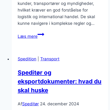
kunder, transportører og myndigheder,
hvilket kræver en god forståelse for
logistik og international handel. De skal
kunne navigere i komplekse regler og…
Bliv
Læs mere
speditør
med
vores
Spedition
|
Transport
uddannelse
Speditør og
eksportdokumenter: hvad du
skal huske
Af
Speditør
24. december 2024