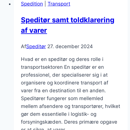
Spedition
|
Transport
du
skal
Speditør samt toldklarering
huske
af varer
Af
Speditør
27. december 2024
Hvad er en speditør og deres rolle i
transportsektoren En speditør er en
professionel, der specialiserer sig i at
organisere og koordinere transport af
varer fra en destination til en anden.
Speditører fungerer som mellemled
mellem afsendere og transportører, hvilket
gør dem essentielle i logistik- og
forsyningskæden. Deres primære opgave
er at sikre, at varer…