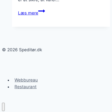
Speditør
Læs mere
samt
toldklarering
af
varer
© 2026 Speditør.dk
Webbureau
Restaurant