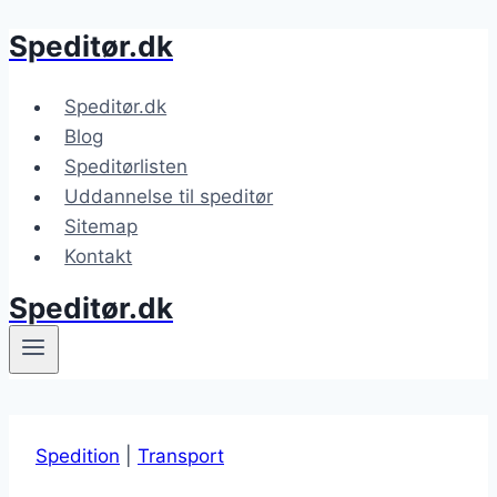
Speditør.dk
Fortsæt
til
indhold
Speditør.dk
Blog
Speditørlisten
Uddannelse til speditør
Sitemap
Kontakt
Speditør.dk
Spedition
|
Transport