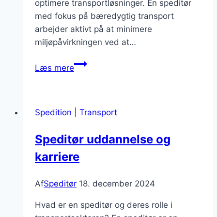
optimere transportløsninger. En speditør
med fokus på bæredygtig transport
arbejder aktivt på at minimere
miljøpåvirkningen ved at…
Speditør
Læs mere
med
fokus
på
Spedition
|
Transport
bæredygtig
transport
Speditør uddannelse og
karriere
Af
Speditør
18. december 2024
Hvad er en speditør og deres rolle i