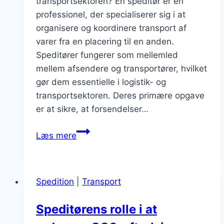
transportsektoren? En speditør er en
professionel, der specialiserer sig i at
organisere og koordinere transport af
varer fra en placering til en anden.
Speditører fungerer som mellemled
mellem afsendere og transportører, hvilket
gør dem essentielle i logistik- og
transportsektoren. Deres primære opgave
er at sikre, at forsendelser…
Speditør
Læs mere
uddannelse
og
karriere
Spedition
|
Transport
Speditørens rolle i at