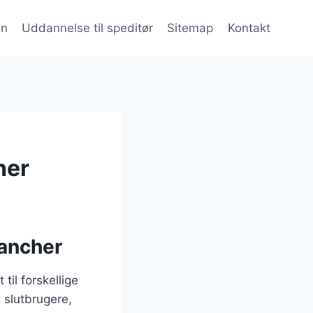
en
Uddannelse til speditør
Sitemap
Kontakt
her
rancher
til forskellige
 slutbrugere,