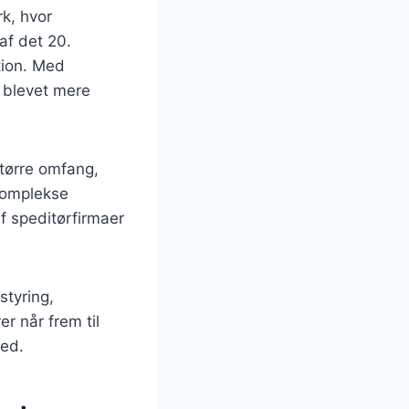
rk, hvor
af det 20.
tion. Med
n blevet mere
større omfang,
 komplekse
af speditørfirmaer
styring,
er når frem til
hed.