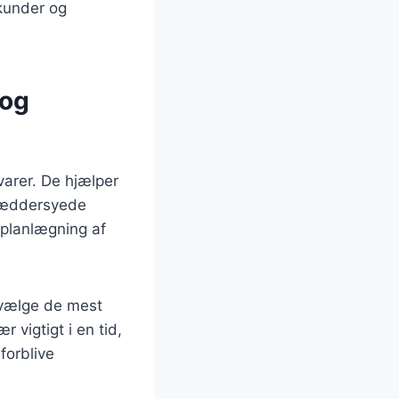
 kunder og
 og
 varer. De hjælper
kræddersyede
a planlægning af
 vælge de mest
 vigtigt i en tid,
forblive