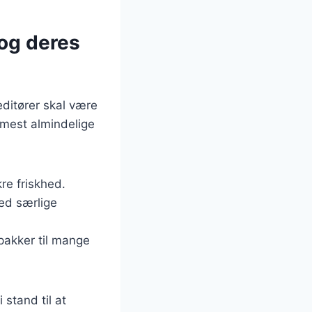
 og deres
editører skal være
e mest almindelige
kre friskhed.
med særlige
 pakker til mange
stand til at