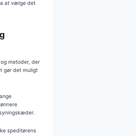
fra at vælge det
og
 og metoder, der
t gør det muligt
Mange
rønnere
rsyningskæder.
rke speditørens