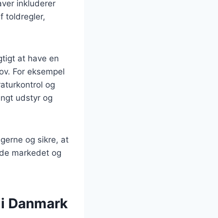
aver inkluderer
 toldregler,
gtigt at have en
hov. For eksempel
raturkontrol og
ungt udstyr og
gerne og sikre, at
både markedet og
n i Danmark