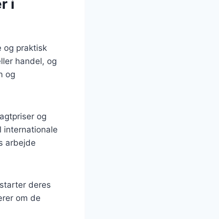
r i
 og praktisk
ller handel, og
n og
agtpriser og
 internationale
es arbejde
starter deres
lærer om de