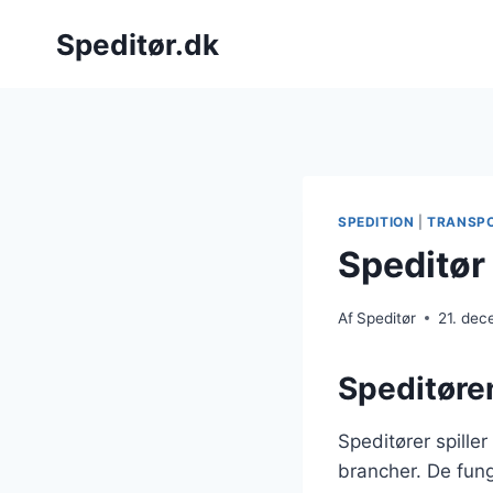
Fortsæt
Speditør.dk
til
indhold
SPEDITION
|
TRANSP
Speditør 
Af
Speditør
21. de
Speditøren
Speditører spiller
brancher. De fung