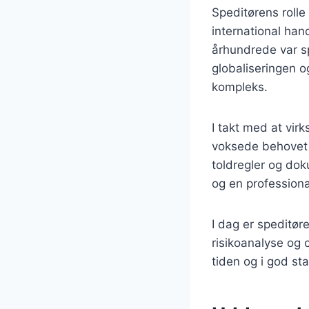
Speditørens rolle
international han
århundrede var sp
globaliseringen o
kompleks.
I takt med at vir
voksede behovet 
toldregler og doku
og en professiona
I dag er speditøre
risikoanalyse og c
tiden og i god sta