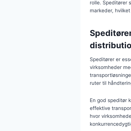
rolle. Speditører 
markeder, hvilket
Speditøren
distributi
Speditører er esse
virksomheder med
transportløsninge
ruter til håndter
En god speditør 
effektive transpor
hvor virksomheder
konkurrencedygti