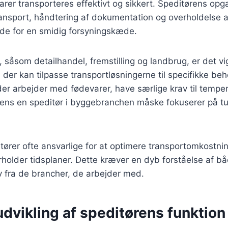
 varer transporteres effektivt og sikkert. Speditørens opg
ansport, håndtering af dokumentation og overholdelse af
nde for en smidig forsyningskæde.
 såsom detailhandel, fremstilling og landbrug, er det vi
r, der kan tilpasse transportløsningerne til specifikke be
der arbejder med fødevarer, have særlige krav til tempe
 mens en speditør i byggebranchen måske fokuserer på t
ører ofte ansvarlige for at optimere transportomkostnin
rholder tidsplaner. Dette kræver en dyb forståelse af 
v fra de brancher, de arbejder med.
udvikling af speditørens funktio