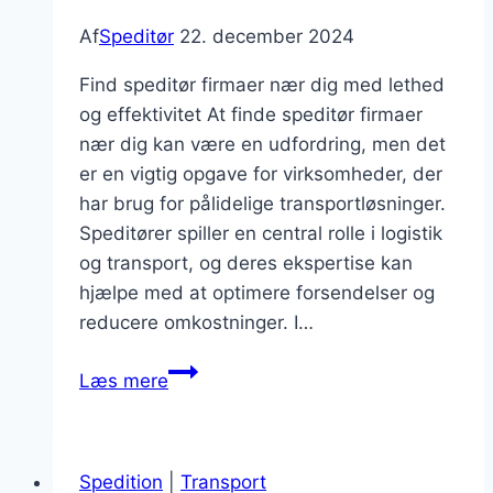
Af
Speditør
22. december 2024
Find speditør firmaer nær dig med lethed
og effektivitet At finde speditør firmaer
nær dig kan være en udfordring, men det
er en vigtig opgave for virksomheder, der
har brug for pålidelige transportløsninger.
Speditører spiller en central rolle i logistik
og transport, og deres ekspertise kan
hjælpe med at optimere forsendelser og
reducere omkostninger. I…
Find
Læs mere
speditør
firmaer
nær
Spedition
|
Transport
dig