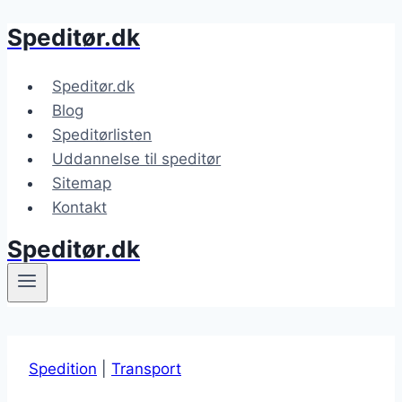
Speditør.dk
Fortsæt
til
indhold
Speditør.dk
Blog
Speditørlisten
Uddannelse til speditør
Sitemap
Kontakt
Speditør.dk
Spedition
|
Transport