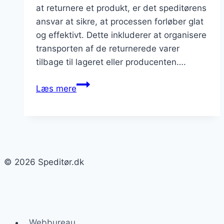
at returnere et produkt, er det speditørens
ansvar at sikre, at processen forløber glat
og effektivt. Dette inkluderer at organisere
transporten af de returnerede varer
tilbage til lageret eller producenten….
Speditørens
Læs mere
opgaver
i
forbindelse
med
returfragt
© 2026 Speditør.dk
og
returnering
af
varer
Webbureau