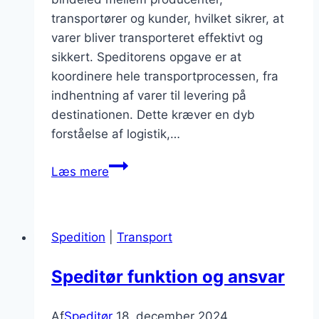
transportører og kunder, hvilket sikrer, at
varer bliver transporteret effektivt og
sikkert. Speditorens opgave er at
koordinere hele transportprocessen, fra
indhentning af varer til levering på
destinationen. Dette kræver en dyb
forståelse af logistik,…
Speditorer,
Læs mere
søfragtens
betydning
for
Spedition
|
Transport
branchen
Speditør funktion og ansvar
Af
Speditør
18. december 2024