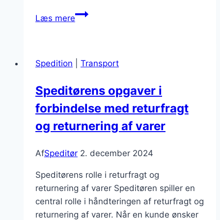
Speditør
Læs mere
funktioner:
en
guide
Spedition
|
Transport
Speditørens opgaver i
forbindelse med returfragt
og returnering af varer
Af
Speditør
2. december 2024
Speditørens rolle i returfragt og
returnering af varer Speditøren spiller en
central rolle i håndteringen af returfragt og
returnering af varer. Når en kunde ønsker