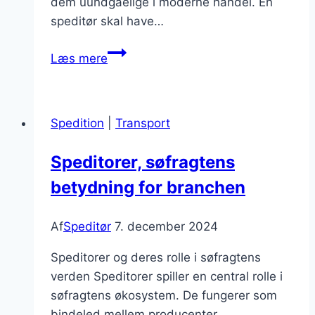
dem uundgåelige i moderne handel. En
speditør skal have…
Speditør
Læs mere
og
fragtomkostninger
i
Spedition
|
Transport
fokus
Speditorer, søfragtens
betydning for branchen
Af
Speditør
7. december 2024
Speditorer og deres rolle i søfragtens
verden Speditorer spiller en central rolle i
søfragtens økosystem. De fungerer som
bindeled mellem producenter,