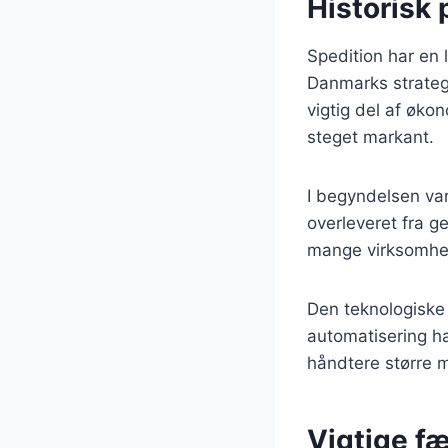
Historisk 
Spedition har en 
Danmarks strateg
vigtig del af øko
steget markant.
I begyndelsen var
overleveret fra g
mange virksomhede
Den teknologiske u
automatisering ha
håndtere større m
Vigtige fæ