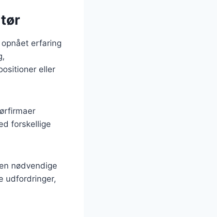
tør
 opnået erfaring
g,
ositioner eller
ørfirmaer
d forskellige
 den nødvendige
e udfordringer,