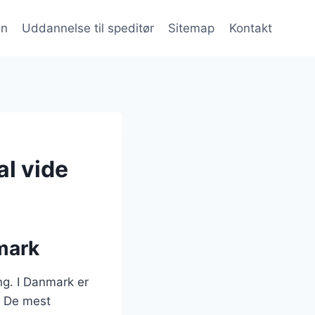
en
Uddannelse til speditør
Sitemap
Kontakt
l vide
nmark
ng. I Danmark er
n. De mest