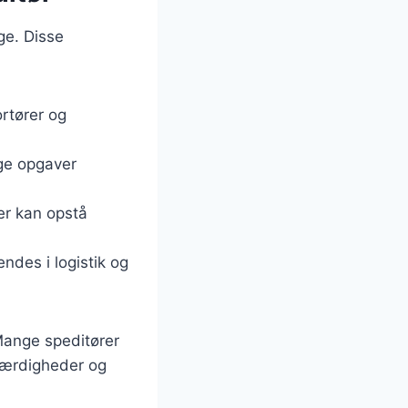
ge. Disse
rtører og
ge opgaver
er kan opstå
ndes i logistik og
Mange speditører
 færdigheder og