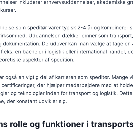
nnelser inkluderer erhvervsuddannelser, akademiske gr
kurser.
nelse som speditør varer typisk 2-4 år og kombinerer s
 virksomhed. Uddannelsen dækker emner som transport, l
g dokumentation. Derudover kan man vælge at tage en
.eks. en bachelor i logistik eller international handel, d
teoretiske aspekter af spedition.
r også en vigtig del af karrieren som speditør. Mange 
g certificeringer, der hjælper medarbejdere med at holde
ler og teknologier inden for transport og logistik. Dett
he, der konstant udvikler sig.
s rolle og funktioner i transport