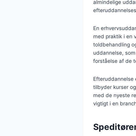
almindelige udda
efteruddannelses
En erhvervsuddan
med praktik i en
toldbehandling o
uddannelse, som f
forståelse af de 
Efteruddannelse e
tilbyder kurser o
med de nyeste reg
vigtigt i en branc
Speditøren