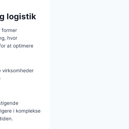
g logistik
r former
ng, hvor
or at optimere
ge virksomheder
e
 stigende
vigere i komplekse
tiden.