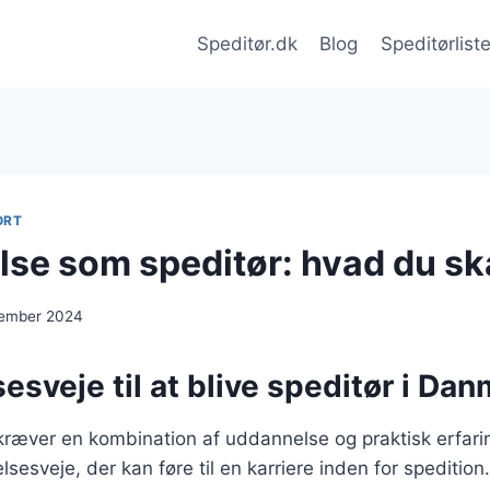
Speditør.dk
Blog
Speditørlist
ORT
se som speditør: hvad du ska
cember 2024
sveje til at blive speditør i Da
 kræver en kombination af uddannelse og praktisk erfari
lsesveje, der kan føre til en karriere inden for speditio