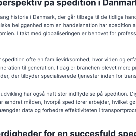
perspektiv på spedition i Danmar
lang historie i Danmark, der går tilbage til de tidlige h
iske beliggenhed som en handelsnation har spedition a
nomien. I takt med globaliseringen er behovet for profess
 spedition ofte en familievirksomhed, hvor viden og erfa
eneration til generation. I dag er branchen blevet mere 
r, der tilbyder specialiserede tjenester inden for transp
dvikling har også haft stor indflydelse på spedition. Dig
r ændret måden, hvorpå speditører arbejder, hvilket gør
ængder data og forbedre effektiviteten i transportproc
rdigheder for en succesfuld spe