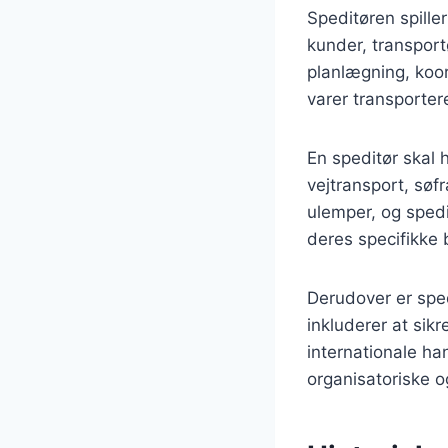
Speditøren spille
kunder, transpor
planlægning, koor
varer transporte
En speditør skal 
vejtransport, søf
ulemper, og sped
deres specifikke 
Derudover er spe
inkluderer at sikr
internationale han
organisatoriske 