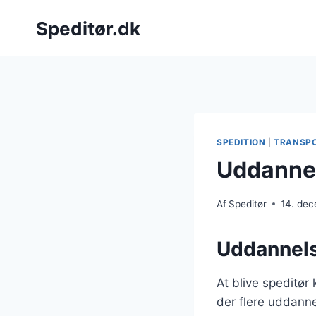
Fortsæt
Speditør.dk
til
indhold
SPEDITION
|
TRANSP
Uddannel
Af
Speditør
14. de
Uddannelse
At blive speditør
der flere uddanne