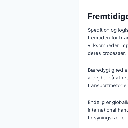
Fremtidige
Spedition og logis
fremtiden for bra
virksomheder imp
deres processer.
Bæredygtighed er
arbejder på at r
transportmetoder 
Endelig er global
international han
forsyningskæder og