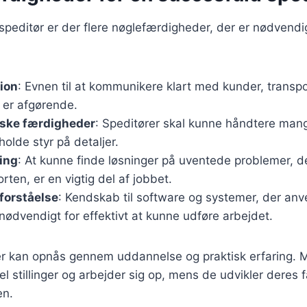
 speditør er der flere nøglefærdigheder, der er nødvendi
ion
: Evnen til at kommunikere klart med kunder, transpo
er afgørende.
iske færdigheder
: Speditører skal kunne håndtere man
holde styr på detaljer.
ing
: At kunne finde løsninger på uventede problemer, d
rten, er en vigtig del af jobbet.
forståelse
: Kendskab til software og systemer, der anve
 nødvendigt for effektivt at kunne udføre arbejdet.
r kan opnås gennem uddannelse og praktisk erfaring. 
evel stillinger og arbejder sig op, mens de udvikler deres
en.