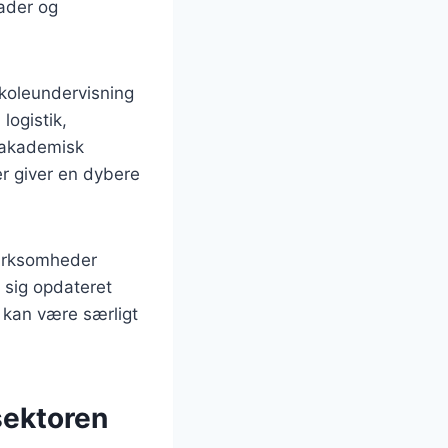
ader og
koleundervisning
ogistik,
 akademisk
er giver en dybere
virksomheder
 sig opdateret
e kan være særligt
sektoren