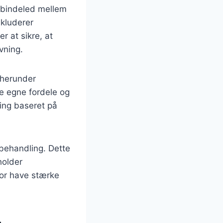
m bindeled mellem
nkluderer
r at sikre, at
vning.
 herunder
ne egne fordele og
ing baseret på
behandling. Dette
holder
rfor have stærke