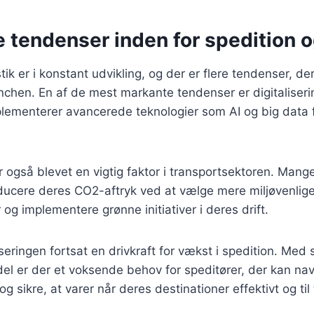
 tendenser inden for spedition o
tik er i konstant udvikling, og der er flere tendenser, de
nchen. En af de mest markante tendenser er digitaliseri
lementerer avancerede teknologier som AI og big data f
 også blevet en vigtig faktor i transportsektoren. Man
educere deres CO2-aftryk ved at vælge mere miljøvenlig
og implementere grønne initiativer i deres drift.
iseringen fortsat en drivkraft for vækst i spedition. Med
del er der et voksende behov for speditører, der kan na
 sikre, at varer når deres destinationer effektivt og til 