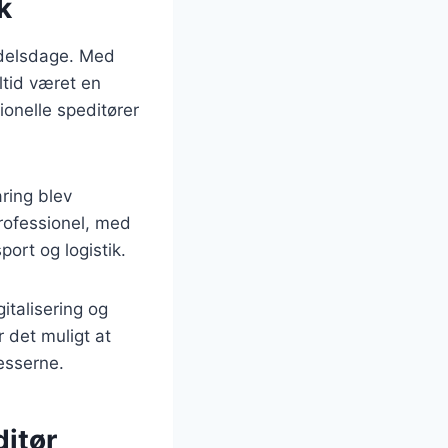
k
andelsdage. Med
ltid været en
ionelle speditører
ring blev
professionel, med
ort og logistik.
italisering og
 det muligt at
esserne.
ditør