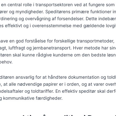
r en central rolle i transportsektoren ved at fungere so
tører og myndigheder. Speditørens primære funktioner i
dinering og overvågning af forsendelser. Dette indebære
res effektivt og i overensstemmelse med gældende lovgi
have en god forståelse for forskellige transportmetoder,
ragt, luftfragt og jernbanetransport. Hver metode har si
itøren skal kunne rådgive kunderne om den bedste løsn
behov.
ditøren ansvarlig for at håndtere dokumentation og told
e, at alle nødvendige papirer er i orden, og at varer over
delsaftaler og toldtariffer. En effektiv speditør skal de
og kommunikative færdigheder.