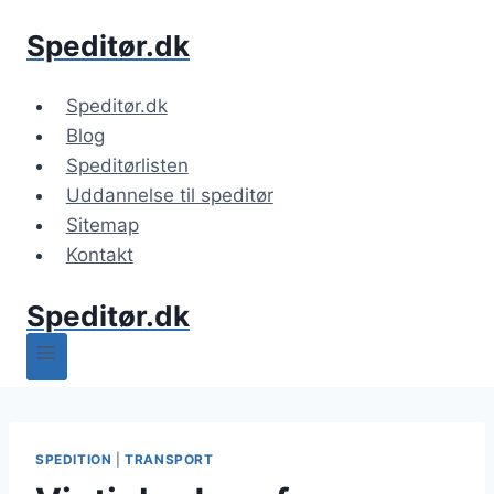
Fortsæt
Speditør.dk
til
indhold
Speditør.dk
Blog
Speditørlisten
Uddannelse til speditør
Sitemap
Kontakt
Speditør.dk
SPEDITION
|
TRANSPORT