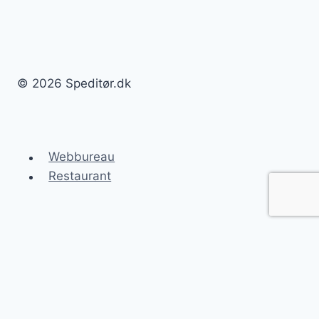
© 2026 Speditør.dk
Webbureau
Restaurant
Speditør.dk
Blog
Speditørlisten
Uddannelse til speditør