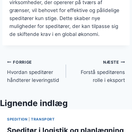
virksomheder, der opererer på tværs af
grænser, vil behovet for effektive og pålidelige
speditører kun stige. Dette skaber nye
muligheder for speditører, der kan tilpasse sig
de skiftende krav i en global økonomi.
Indlægsnavigation
FORRIGE
NÆSTE
Hvordan speditører
Forstå speditørens
håndterer leveringstid
rolle i eksport
Lignende indlæg
SPEDITION
|
TRANSPORT
Speditør i logistik og planlægning