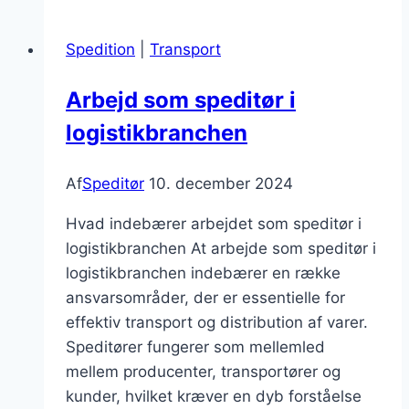
import
tips
Spedition
|
Transport
til
succesfuld
Arbejd som speditør i
import
logistikbranchen
Af
Speditør
10. december 2024
Hvad indebærer arbejdet som speditør i
logistikbranchen At arbejde som speditør i
logistikbranchen indebærer en række
ansvarsområder, der er essentielle for
effektiv transport og distribution af varer.
Speditører fungerer som mellemled
mellem producenter, transportører og
kunder, hvilket kræver en dyb forståelse