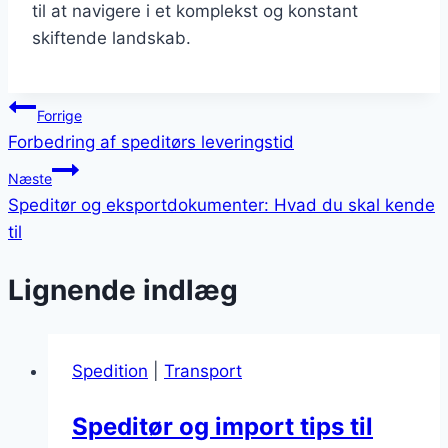
til at navigere i et komplekst og konstant
skiftende landskab.
Indlægsnavigation
Forrige
Forbedring af speditørs leveringstid
Næste
Speditør og eksportdokumenter: Hvad du skal kende
til
Lignende indlæg
Spedition
|
Transport
Speditør og import tips til