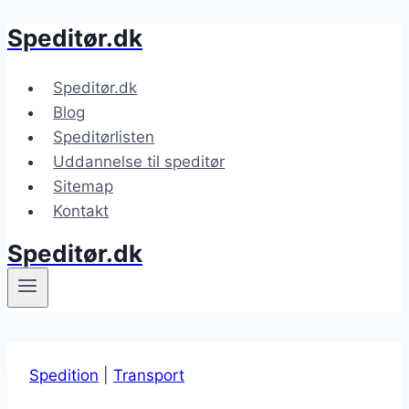
Speditør.dk
Fortsæt
til
indhold
Speditør.dk
Blog
Speditørlisten
Uddannelse til speditør
Sitemap
Kontakt
Speditør.dk
Spedition
|
Transport