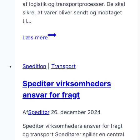
af logistik og transportprocesser. De skal
sikre, at varer bliver sendt og modtaget
til…
Arbejd
Læs mere
som
speditør
i
Spedition
|
Transport
logistikbranchen
Speditør virksomheders
ansvar for fragt
Af
Speditør
26. december 2024
Speditør virksomheders ansvar for fragt
og transport Speditører spiller en central