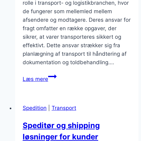
rolle i transport- og logistikbranchen, hvor
de fungerer som mellemled mellem
afsendere og modtagere. Deres ansvar for
fragt omfatter en række opgaver, der
sikrer, at varer transporteres sikkert og
effektivt. Dette ansvar strækker sig fra
planlægning af transport til håndtering af
dokumentation og toldbehandling….
Speditør
Læs mere
virksomheders
ansvar
for
Spedition
|
Transport
fragt
Speditør og shipping
løsninger for kunder