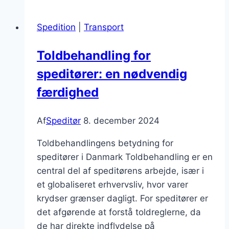
shipping
løsninger
Spedition
|
Transport
for
kunder
Toldbehandling for
speditører: en nødvendig
færdighed
Af
Speditør
8. december 2024
Toldbehandlingens betydning for
speditører i Danmark Toldbehandling er en
central del af speditørens arbejde, især i
et globaliseret erhvervsliv, hvor varer
krydser grænser dagligt. For speditører er
det afgørende at forstå toldreglerne, da
de har direkte indflydelse på