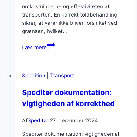
omkostningerne og effektiviteten af
transporten. En korrekt toldbehandling
sikrer, at varer ikke bliver forsinket ved
grænsen, hvilket…
Toldbehandling
Læs mere
for
speditører:
en
Spedition
|
Transport
nødvendig
færdighed
Speditør dokumentation:
vigtigheden af korrekthed
Af
Speditør
27. december 2024
Speditør dokumentation: vigtigheden af