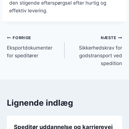
den stigende efterspørgsel efter hurtig og
effektiv levering.
Indlægsnavigation
FORRIGE
NÆSTE
Eksportdokumenter
Sikkerhedskrav for
for speditører
godstransport ved
spedition
Lignende indlæg
Speditør uddannelse og karrierevej