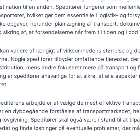
estination til en anden. Speditører fungerer som mellem
sportører, hvilket gør dem essentielle i logistik- og fo
ke opgaver, herunder planlægning af transport, dokume
sikring af, at forsendelserne når frem til tiden og i god
 kan variere afhængigt af virksomhedens størrelse og de
e. Nogle speditører tilbyder omfattende tjenester, der
istribution, mens andre fokuserer mere på transport og 
ng er speditører ansvarlige for at sikre, at alle aspekter
ret.
speditørens arbejde er at vælge de mest effektive trans
er en dybdegående forståelse af transportmarkedet, her
lovgivning. Speditører skal også være i stand til at tilp
det og finde løsninger på eventuelle problemer, der må