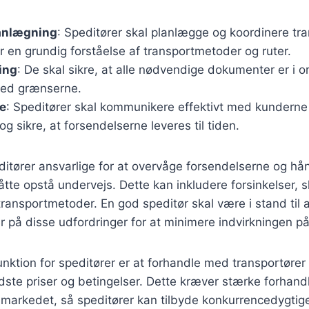
anlægning
: Speditører skal planlægge og koordinere tra
r en grundig forståelse af transportmetoder og ruter.
ing
: De skal sikre, at alle nødvendige dokumenter er i 
 ved grænserne.
e
: Speditører skal kommunikere effektivt med kunderne 
g sikre, at forsendelserne leveres til tiden.
itører ansvarlige for at overvåge forsendelserne og hå
tte opstå undervejs. Dette kan inkludere forsinkelser, 
 transportmetoder. En god speditør skal være i stand til a
er på disse udfordringer for at minimere indvirkningen p
unktion for speditører er at forhandle med transportører
edste priser og betingelser. Dette kræver stærke forhan
 markedet, så speditører kan tilbyde konkurrencedygtige 