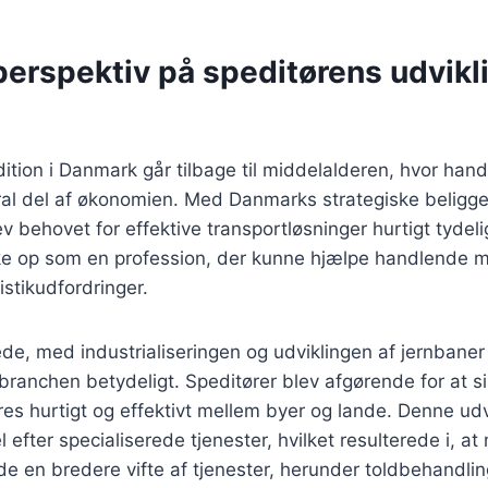
perspektiv på speditørens udvikli
ition i Danmark går tilbage til middelalderen, hvor hand
tral del af økonomien. Med Danmarks strategiske belig
v behovet for effektive transportløsninger hurtigt tydeli
e op som en profession, der kunne hjælpe handlende me
stikudfordringer.
ede, med industrialiseringen og udviklingen af jernbaner 
ranchen betydeligt. Speditører blev afgørende for at sik
es hurtigt og effektivt mellem byer og lande. Denne udvik
 efter specialiserede tjenester, hvilket resulterede i, a
de en bredere vifte af tjenester, herunder toldbehandli