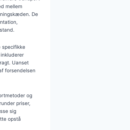
led mellem
rsyningskæden. De
ntation,
 stand.
 specifikke
 inkluderer
fragt. Uanset
 af forsendelsen
portmetoder og
under priser,
asse sig
tte opstå