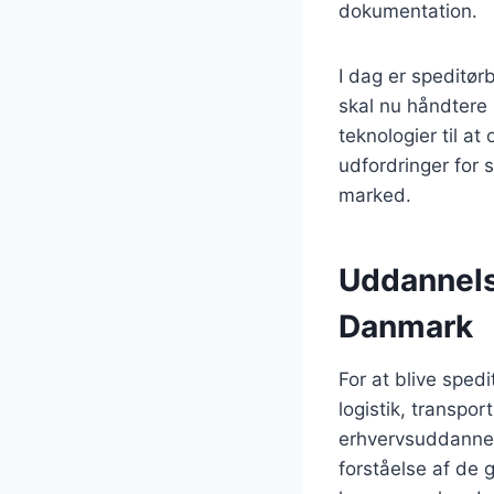
dokumentation.
I dag er speditør
skal nu håndtere
teknologier til a
udfordringer for s
marked.
Uddannelse
Danmark
For at blive sped
logistik, transpor
erhvervsuddannel
forståelse af de 