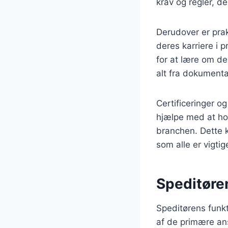
krav og regler, de
Derudover er prak
deres karriere i p
for at lære om d
alt fra dokumenta
Certificeringer o
hjælpe med at ho
branchen. Dette k
som alle er vigti
Speditøren
Speditørens funkt
af de primære an