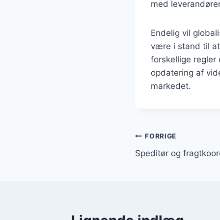
med leverandører,
Endelig vil globa
være i stand til 
forskellige regler
opdatering af vi
markedet.
Indlægsnavi
FORRIGE
Speditør og fragtkoor