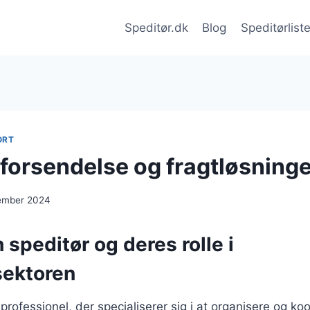
Speditør.dk
Blog
Speditørlist
ORT
 forsendelse og fragtløsning
cember 2024
 speditør og deres rolle i
sektoren
professionel, der specialiserer sig i at organisere og ko