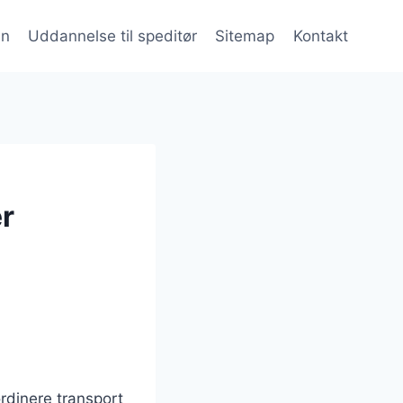
en
Uddannelse til speditør
Sitemap
Kontakt
er
ordinere transport