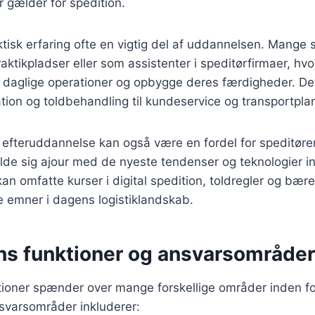
r gælder for spedition.
tisk erfaring ofte en vigtig del af uddannelsen. Mange s
raktikpladser eller som assistenter i speditørfirmaer, hv
e daglige operationer og opbygge deres færdigheder. De
tion og toldbehandling til kundeservice og transportpla
g efteruddannelse kan også være en fordel for speditøre
lde sig ajour med de nyeste tendenser og teknologier i
an omfatte kurser i digital spedition, toldregler og bære
ge emner i dagens logistiklandskab.
s funktioner og ansvarsområder i
ioner spænder over mange forskellige områder inden for
svarsområder inkluderer: