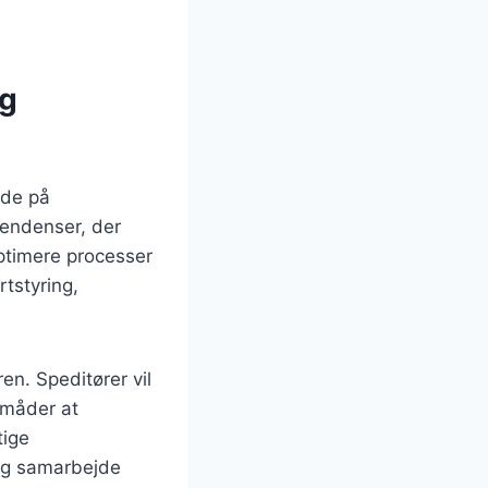
og
yde på
tendenser, der
optimere processer
rtstyring,
n. Speditører vil
 måder at
tige
 og samarbejde