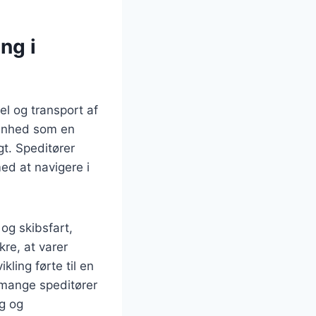
ng i
el og transport af
genhed som en
gt. Speditører
d at navigere i
og skibsfart,
re, at varer
ling førte til en
t mange speditører
ng og