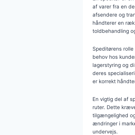
af varer fra en d
afsendere og tran
håndterer en ræk
toldbehandling og 
Speditørens rolle
behov hos kundern
lagerstyring og d
deres specialiseri
er korrekt håndte
En vigtig del af 
ruter. Dette kræv
tilgængelighed og 
ændringer i marke
undervejs.