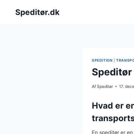
Fortsæt
Speditør.dk
til
indhold
SPEDITION
|
TRANSP
Speditør
Af
Speditør
17. de
Hvad er en
transport
En speditør er en 