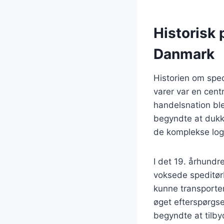
Historisk 
Danmark
Historien om sped
varer var en cen
handelsnation ble
begyndte at dukk
de komplekse logi
I det 19. århundr
voksede speditørb
kunne transporter
øget efterspørgsel
begyndte at tilby