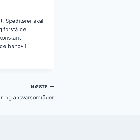
t. Speditører skal
g forstå de
 konstant
de behov i
NÆSTE
ion og ansvarsområder