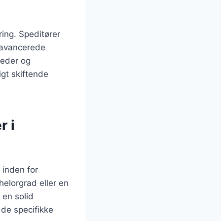
ring. Speditører
 avancerede
heder og
igt skiftende
r i
 inden for
helorgrad eller en
 en solid
 de specifikke