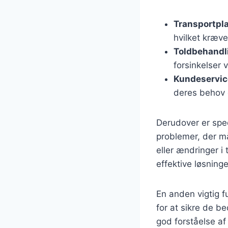
Transportpl
hvilket kræve
Toldbehandl
forsinkelser
Kundeservic
deres behov o
Derudover er sped
problemer, der må
eller ændringer i
effektive løsning
En anden vigtig f
for at sikre de b
god forståelse af