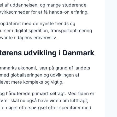
ig del af uddannelsen, og mange studerende
ikvirksomheder for at få hands-on erfaring.
ig opdateret med de nyeste trends og
urser i digital spedition, transportoptimering
evante i dagens erhvervsliv.
tørens udvikling i Danmark
 Danmarks økonomi, især på grund af landets
 med globaliseringen og udviklingen af
blevet mere kompleks og vigtig.
e og håndterede primært søfragt. Med tiden er
tører skal nu også have viden om luftfragt,
il en øget efterspørgsel efter speditører med