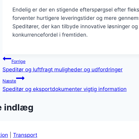
Endelig er der en stigende efterspørgsel efter flek
forventer hurtigere leveringstider og mere gennem
Speditører, der kan tilbyde innovative løsninger og
konkurrencefordel i fremtiden.
Indlægsnavigation
Forrige
Speditør og luftfragt muligheder og udfordringer
Næste
Speditør og eksportdokumenter vigtig information
e indlæg
tion
|
Transport