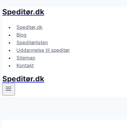
Speditør.dk
Fortsæt
til
indhold
Speditør.dk
Blog
Speditørlisten
Uddannelse til speditør
Sitemap
Kontakt
Speditør.dk