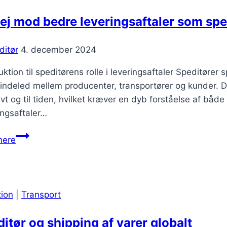
ej mod bedre leveringsaftaler som spe
ditør
4. december 2024
uktion til speditørens rolle i leveringsaftaler Speditører s
ndeled mellem producenter, transportører og kunder. Der
ivt og til tiden, hvilket kræver en dyb forståelse af b
ingsaftaler…
På
mere
vej
mod
bedre
leveringsaftaler
tion
|
Transport
som
speditor
itør og shipping af varer globalt