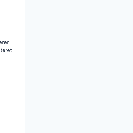
erer
teret