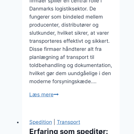
firmaer spiller en central rolle i
Danmarks logistiksektor. De
fungerer som bindeled mellem
producenter, distributører og
slutkunder, hvilket sikrer, at varer
transporteres effektivt og sikkert.
Disse firmaer håndterer alt fra
planlægning af transport til
toldbehandling og dokumentation,
hvilket gør dem uundgåelige i den
moderne forsyningskæde….
Speditør
Læs mere
firmaer
der
udmærker
Spedition
|
Transport
sig
Erfaring som speditør: