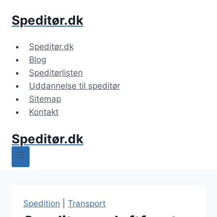
Fortsæt
Speditør.dk
til
indhold
Speditør.dk
Blog
Speditørlisten
Uddannelse til speditør
Sitemap
Kontakt
Speditør.dk
Spedition
|
Transport