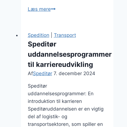
Erfaring
Læs mere
som
speditør:
hvorfor
Spedition
|
Transport
det
Speditør
betyder
uddannelsesprogrammer
noget
til karriereudvikling
Af
Speditør
7. december 2024
Speditør
uddannelsesprogrammer: En
introduktion til karrieren
Speditøruddannelsen er en vigtig
del af logistik- og
transportsektoren, som spiller en