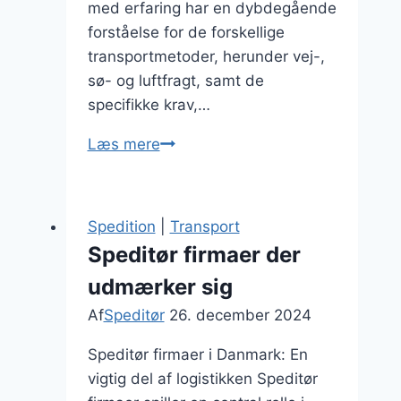
med erfaring har en dybdegående
forståelse for de forskellige
transportmetoder, herunder vej-,
sø- og luftfragt, samt de
specifikke krav,…
Speditør
Læs mere
med
erfaring:
hvad
Spedition
|
Transport
kan
Speditør firmaer der
de
udmærker sig
tilbyde?
Af
Speditør
26. december 2024
Speditør firmaer i Danmark: En
vigtig del af logistikken Speditør