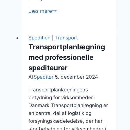
Speditør
Læs mere
firmaer
der
leverer
Spedition
|
Transport
kvalitet
Transportplanlægning
med professionelle
spediteurer
Af
Speditør
5. december 2024
Transportplanlægningens
betydning for virksomheder i
Danmark Transportplanlægning er
en central del af logistik og
forsyningskædeledelse, der har
stor betydning for virksomheder i