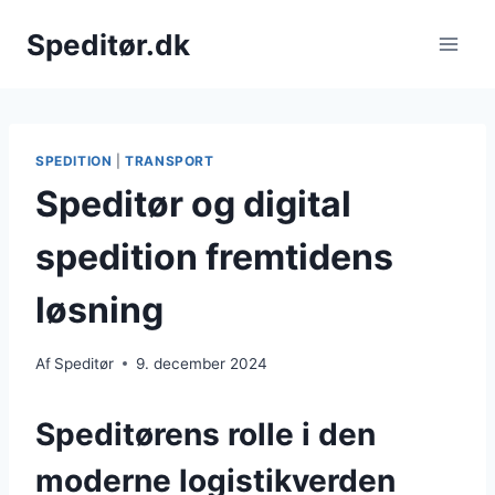
Fortsæt
Speditør.dk
til
indhold
SPEDITION
|
TRANSPORT
Speditør og digital
spedition fremtidens
løsning
Af
Speditør
9. december 2024
Speditørens rolle i den
moderne logistikverden