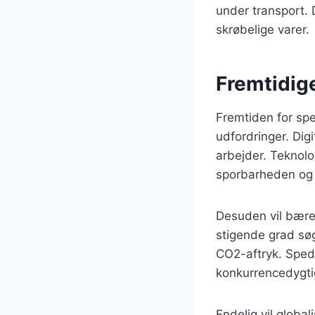
under transport. 
skrøbelige varer.
Fremtidige
Fremtiden for spe
udfordringer. Dig
arbejder. Teknolo
sporbarheden og 
Desuden vil bæredy
stigende grad søg
CO2-aftryk. Spedit
konkurrencedygti
Endelig vil globa