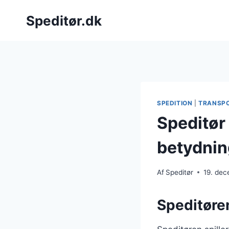
Fortsæt
Speditør.dk
til
indhold
SPEDITION
|
TRANSP
Speditør
betydnin
Af
Speditør
19. de
Speditøren