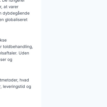
t. De fungerer
, at varer
r en dybdegående
en globaliseret
ekse
r toldbehandling,
lsaftaler. Uden
lser og
rtmetoder, hvad
, leveringstid og