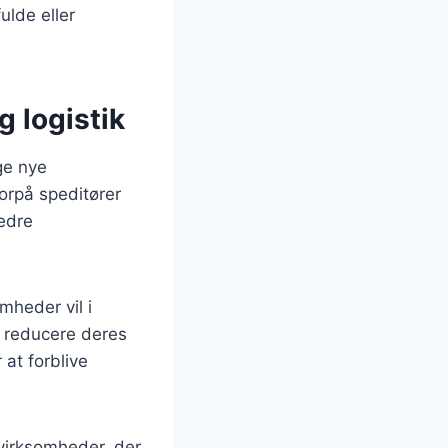
ulde eller
g logistik
ge nye
orpå speditører
bedre
mheder vil i
t reducere deres
 at forblive
 virksomheder, der