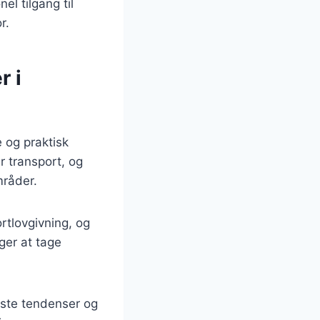
el tilgang til
r.
r i
 og praktisk
r transport, og
mråder.
rtlovgivning, og
ger at tage
este tendenser og