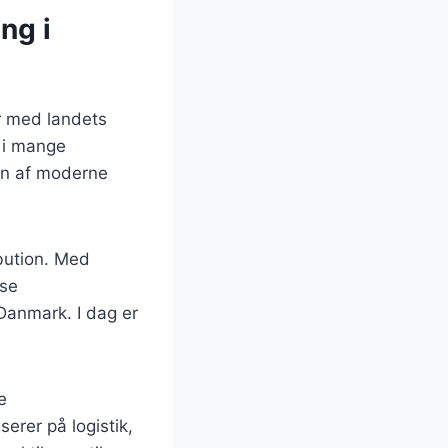
ng i
ær med landets
 i mange
en af moderne
ibution. Med
kse
i Danmark. I dag er
e
erer på logistik,