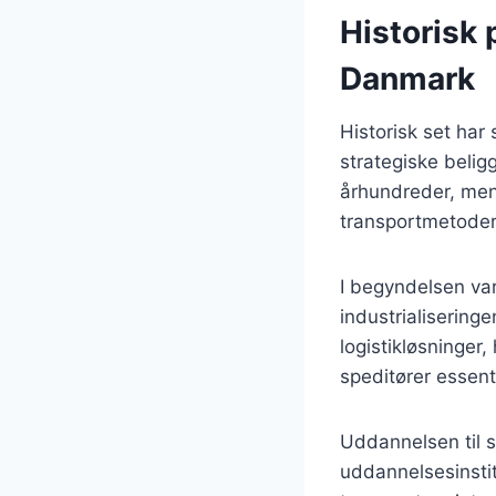
Historisk 
Danmark
Historisk set har
strategiske belig
århundreder, men
transportmetoder
I begyndelsen var
industrialiserin
logistikløsninger, 
speditører essent
Uddannelsen til s
uddannelsesinstit