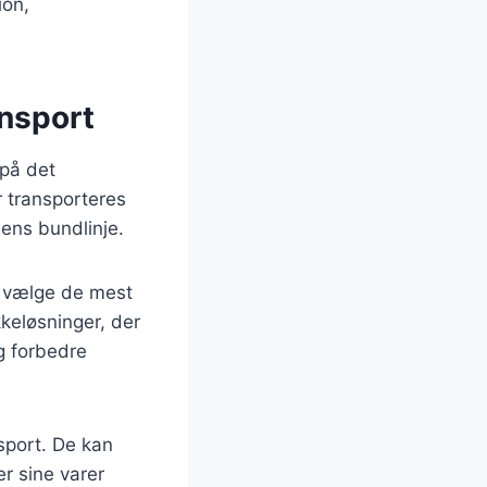
ion,
ansport
 på det
er transporteres
dens bundlinje.
t vælge de mest
keløsninger, der
g forbedre
sport. De kan
r sine varer