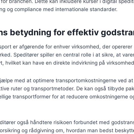
for branchen. Dette kan inkludere kurser i digital spedit
ing og compliance med internationale standarder.
s betydning for effektiv godstr
sport er afgørende for enhver virksomhed, der opererer
ked. Speditører spiller en central rolle i at sikre, at var
ivt, hvilket kan have en direkte indvirkning på virksomhe
hjælpe med at optimere transportomkostningerne ved a
ive ruter og transportmetoder. De kan også tilbyde pak
llige transportformer for at reducere omkostningerne o
itører også håndtere risikoen forbundet med godstran
forsikring og rådgivning om, hvordan man bedst beskytte