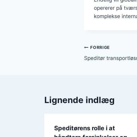
opererer på tværs
komplekse interna
Indlægsnavi
FORRIGE
Speditør transportløsn
Lignende indlæg
ing
Speditørens rolle i at