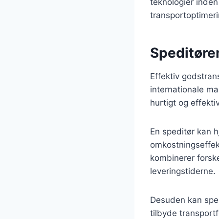
teknologier inden 
transportoptimer
Speditøren
Effektiv godstran
internationale mar
hurtigt og effekt
En speditør kan 
omkostningseffekt
kombinerer forske
leveringstiderne.
Desuden kan sped
tilbyde transport