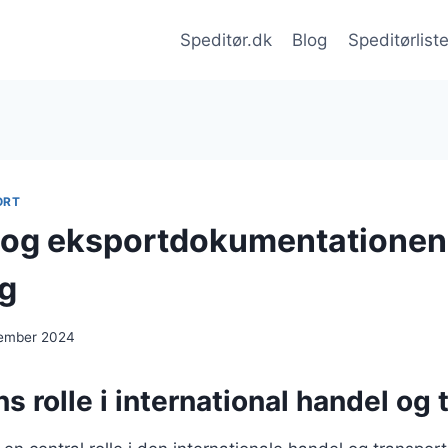
Speditør.dk
Blog
Speditørlist
ORT
 og eksportdokumentationen
g
cember 2024
s rolle i international handel og 