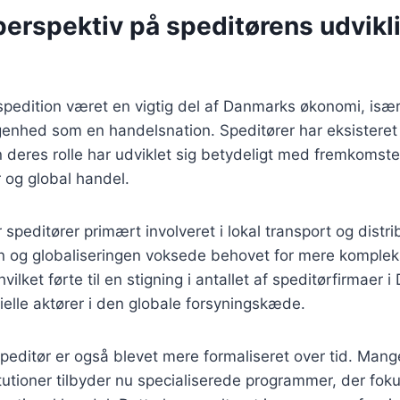
perspektiv på speditørens udvikli
 spedition været en vigtig del af Danmarks økonomi, is
genhed som en handelsnation. Speditører har eksisteret
 deres rolle har udviklet sig betydeligt med fremkomst
 og global handel.
 speditører primært involveret i lokal transport og distr
gen og globaliseringen voksede behovet for mere komple
hvilket førte til en stigning i antallet af speditørfirmaer 
ielle aktører i den globale forsyningskæde.
peditør er også blevet mere formaliseret over tid. Mang
utioner tilbyder nu specialiserede programmer, der fokus