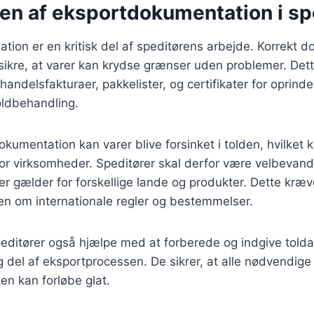
en af eksportdokumentation i sp
ion er en kritisk del af speditørens arbejde. Korrekt 
sikre, at varer kan krydse grænser uden problemer. Dett
ndelsfakturaer, pakkelister, og certifikater for oprinde
oldbehandling.
umentation kan varer blive forsinket i tolden, hvilket ka
or virksomheder. Speditører skal derfor være velbevand
der gælder for forskellige lande og produkter. Dette kræ
en om internationale regler og bestemmelser.
editører også hjælpe med at forberede og indgive told
tig del af eksportprocessen. De sikrer, at alle nødvendig
en kan forløbe glat.