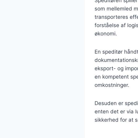
Speditøren spiller
som mellemled mel
transporteres eff
forståelse af log
økonomi.
En speditør hånd
dokumentationskra
eksport- og impo
en kompetent sped
omkostninger.
Desuden er spedit
enten det er via l
sikkerhed for at s