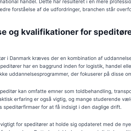
national handel. Dette har resulteret i en mere profession
edre forståelse af de udfordringer, branchen står overfo
 og kvalifikationer for speditøre
itør i Danmark kræves der en kombination af uddannelse
peditører har en baggrund inden for logistik, handel elle
fikke uddannelsesprogrammer, der fokuserer på disse o
speditør kan omfatte emner som toldbehandling, transpo
Praktisk erfaring er også vigtig, og mange studerende væl
 speditørfirmaer for at få indsigt i den daglige drift.
vigtigt for speditører at holde sig opdateret med de ny