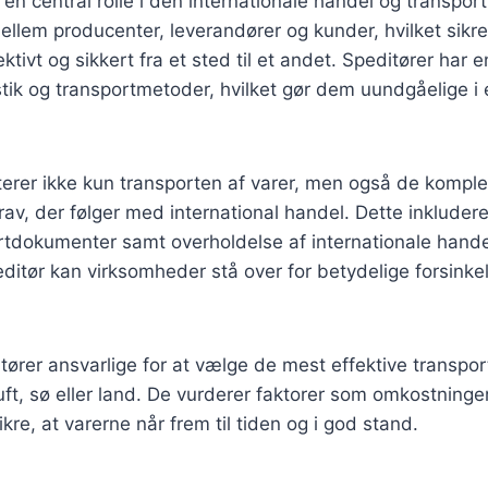
 en central rolle i den internationale handel og transpor
lem producenter, leverandører og kunder, hvilket sikrer
ektivt og sikkert fra et sted til et andet. Speditører ha
istik og transportmetoder, hvilket gør dem uundgåelige i 
terer ikke kun transporten af varer, men også de kompl
v, der følger med international handel. Dette inkludere
rtdokumenter samt overholdelse af internationale hande
itør kan virksomheder stå over for betydelige forsinke
ører ansvarlige for at vælge de mest effektive transpo
uft, sø eller land. De vurderer faktorer som omkostninger
ikre, at varerne når frem til tiden og i god stand.