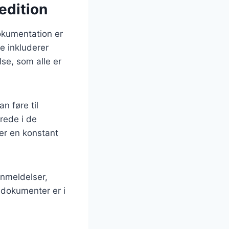
edition
dokumentation er
e inkluderer
lse, som alle er
n føre til
rede i de
ver en konstant
anmeldelser,
e dokumenter er i