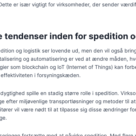
Dette er især vigtigt for virksomheder, der sender værdif
 tendenser inden for spedition o
dition og logistik ser lovende ud, men den vil også brin
italisering og automatisering er ved at ændre måden, hv
gier som blockchain og IoT (Internet of Things) kan for
effektiviteten i forsyningskæden.
gtighed spille en stadig større rolle i spedition. Virkso
e efter miljøvenlige transportløsninger og metoder til a
ører vil være nødt til at tilpasse sig disse ændringer for
ge.
liseringen fortsætte med at påvirke spedition. Med flere