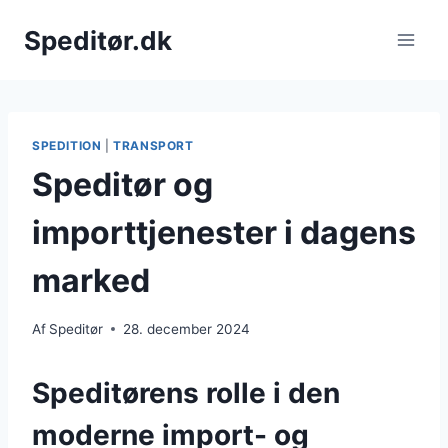
Fortsæt
Speditør.dk
til
indhold
SPEDITION
|
TRANSPORT
Speditør og
importtjenester i dagens
marked
Af
Speditør
28. december 2024
Speditørens rolle i den
moderne import- og